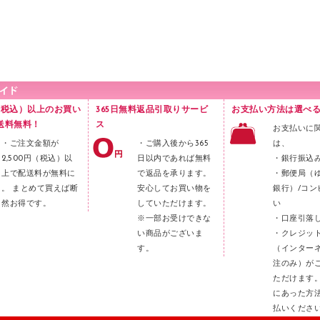
円（税込）以上のお買い
365日無料返品引取りサービ
お支払い方法は選べる
送料無料！
ス
お支払いに
・ご注文金額が
・ご購入後から365
は、
2,500円（税込）以
日以内であれば無料
・銀行振込
上で配送料が無料に
で返品を承ります。
・郵便局（
。 まとめて買えば断
安心してお買い物を
銀行）/コン
然お得です。
していただけます。
い
※一部お受けできな
・口座引落
い商品がございま
・クレジッ
す。
（インター
注のみ）が
ただけます
にあった方
払いくださ