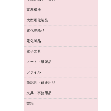
コーヒーメーカー・備品
ゴム印（フリーサイズ印）作成サービス
工場用品
洗濯用洗剤
カウネットスタンプ作成サービス
インスタントコーヒー
事務機器
印鑑作成サービス
結束用品
消臭・芳香剤
お茶備品
大型電化製品
大型シュレッダー（共配）
園芸用品
殺虫剤
医薬部外品
レーザーポインター
ペット用品
飲食用消耗品
電化消耗品
冷蔵庫・キッチン・調理家電
ラミネートフィルム
飲食雑貨用品
テレビ・ＡＶ機器
電化製品
電球・蛍光灯
ラミネータ
ペーパータオル
乾電池・充電池
タイムレコーダー
電子文具
掃除機・クリーナー
ハンドソープ・石鹸
フィルム・カメラ用品
タイムカード
空調・季節家電
トイレ用品
ノート・紙製品
電卓
デスクライト
シュレッダ
その他電化製品
トイレ用洗剤
ラベルライター
アルバム
ファイル
封筒
ＯＨＰ用品
キッチン・調理家電
トイレットペーパー
ラベルテープ
懐中電灯・ライト
粘着メモ
ＯＡタップ／延長コード
筆記具・修正用品
名刺整理用品
ティッシュペーパー
その他電子文具
伝票
ＡＶ機器・アクセサリー
板目表紙・綴込表紙
ダストボックス
文具・事務用品
万年筆
典礼用品
背幅が伸びるファイル
タオル・アメニティ用品
筆ペン
帳簿
書籍
輪ゴム
統一伝票用ファイル
その他雑貨
消しゴム
慶弔用品