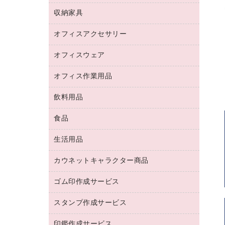
デジタルカメラ
オフィスチェア
インクジェットプリンタ用紙
デスク
セキュリティ用品
収納家具
ホワイトボード・黒板
スキャナー
カウンター
スマートフォン／モバイル周辺機器
パーティション
コピー機
オフィスアクセサリー
保管庫・書庫
キーボード／テンキー
インクジェットプリンタ／複合機
金庫
オフィスウェア
オフィスアクセサリー
ＵＳＢハブ／ＵＳＢアクセサリー
ＵＳＢメモリ
ロッカー・下駄箱
ＯＡフィルター
オフィス作業用品
医療・介護・ワーキングウェア
その他収納
ＯＡクリーナー／エアダスター
ブラウス・シャツ
飲料用品
養生用品
ＬＡＮケーブル
アウター
防災用品
食品
緑茶飲料
ＨＤＤ／ＳＳＤ
防災用備蓄食品・飲料
茶葉・インスタント
ディスプレイモニター
生活用品
食品
台車・脚立
紅茶・バラエティ飲料
菓子
倉庫収納用品
カウネットキャラクター商品
浴室用品
レギュラーコーヒー
作業用手袋
台所用洗剤
ミルク・シュガー
ゴム印作成サービス
カウネットキャラクター商品
作業用雑貨
掃除用品
ミネラルウォーター
スタンプ作成サービス
ゴム印作成サービス
梱包用品
掃除用洗剤
ソフトドリンク
ゴム印（一行印）作成サービス
梱包用テープ
洗濯用品
印鑑作成サービス
シヤチハタスタンプ作成サービス