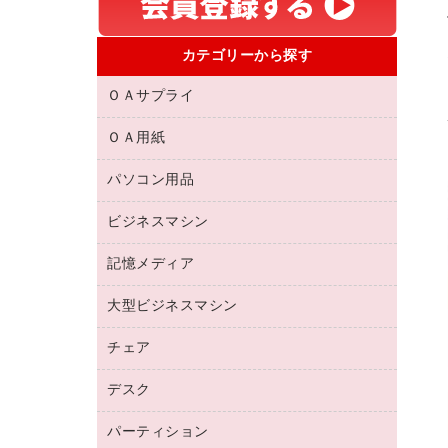
カテゴリーから探す
ＯＡサプライ
ＯＡ用紙
互換インクカートリッジ
リサイクルトナー（リターン方式）
パソコン用品
名刺用紙
リサイクルトナー（プール方式）
帳票用紙／フォーム用紙
ビジネスマシン
パソコン周辺機器
リサイクルインクカートリッジ
ワープロ用紙
各種ケーブル
プリンタ用リボン
記憶メディア
電話機
ラベル用紙
マウスパッド
ファクシミリトナー
レーザープリンタ／複合機
プロッター用紙
大型ビジネスマシン
ブルーレイディスク
マウス
トナーカートリッジ
メモリーカード
ファクシミリ用紙
ＤＶＤ
パソコンバッグ／収納用品
チェア
プリンタ
コピートナー
プロジェクタ
ハガキ用紙
ＣＤ－ＲＷ
パソコンアクセサリー
インクカートリッジ
ファクシミリ
デスク
応接イス・ベンチ
その他コピー用紙・プリンタ用紙
ＣＤ－Ｒ
ネットワーク／ＬＡＮ機器
パソコン本体
ミーティングチェア
コピー用紙
メディア収納用品
パーティション
ミーティングテーブル
ネットワーク／ＬＡＮアクセサリー