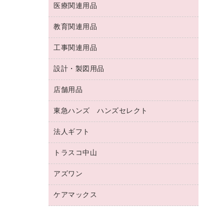
両面テープ
収納保存用品
医療関連用品
パソコンソフト
スリッパ・サンダル・シューズ
修正液・修正ペン
額縁
名札
持ち出しファイル
スポーツ・レジャー用品
修正テープ
教育関連用品
保健用品
各種用紙
保管・整理用品
レターファイル
ゴミ袋
蛍光マーカー
使い捨て手袋
ルーズリーフ
壁面／足元収納
工事関連用品
教育関連用品
リングファイル
キッチン用品
鉛筆
感染症対策用品
バインダーノート
文書保存箱
プレゼン用ファイル
食品添加物製品
設計・製図用品
工事関連用品
マーキングペン（油性）
介護用品
ノート
備品／小物ケース
フラットファイル
屋外用品
マーキングペン（水性）
医療関連用品
店舗用品
設計・製図用品
透明テープ 事務用
フォルダー
ホワイトボード用マーカー
感染症対策用品（食品・飲料・食添製
電話台
東急ハンズ ハンズセレクト
店舗運営用品
ファイルボックス
品）
ボールペン用替芯
接着用品
陳列什器
パイプ式ファイル
法人ギフト
東急ハンズ
ボールペン（油性）
製本用品
紙手提げ袋
その他ファイル
ボールペン（ゲルインク）
トラスコ中山
高島屋
針なしステープラー
レジ・ポリ袋
コンピュータ用ファイル
シャープペンシル用替芯
カウネットギフト
紙めくり
ディスプレイ用品
アズワン
建築・作業用品
クリヤーホルダー
シャープペンシル
高島屋（食品・飲料）
裁断機
サイン・看板用品
研究・環境管理用品
クリヤーブック（差替式）
ケアマックス
医療・介護用品（食品・飲料・食添製
カウネットギフト（食品・飲料）
結束・とじ込み用品
カウンター／お会計用品
品）
クリヤーブック（固定式）
医療・介護用品（食品・飲料・食添製
掲示用品
ＰＯＰ用品
研究・環境管理用品
クリップボード