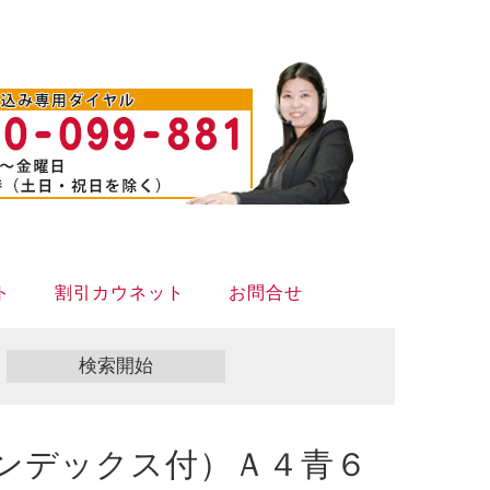
ト
割引カウネット
お問合せ
ンデックス付）Ａ４青６