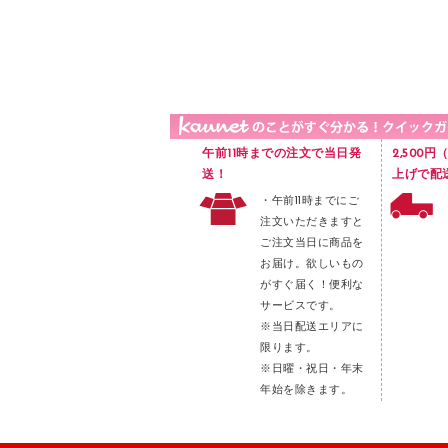
品）
液体のり
カードケース
印章用品
Ｚ式ファイル
レタートレー
３０穴リフィル・３０穴インデックス
レターケース
２穴リフィル・２穴インデックス
ラベル類
午前11時までの注文で当日発
2,500
メンディングテープ
送！
上げで配
・午前11時までにご
メッシュケース／ペンケース
注文いただきますと
フロアケース
ご注文当日に商品を
お届け。欲しいもの
ブックエンド／ブックスタンド
がすぐ届く！便利な
ファスナーつづり紐
サービスです。
パンチ
※当日配送エリアに
限ります。
はさみ
※日曜・祝日・年末
デスクマット
年始を除きます。
デスクトレー