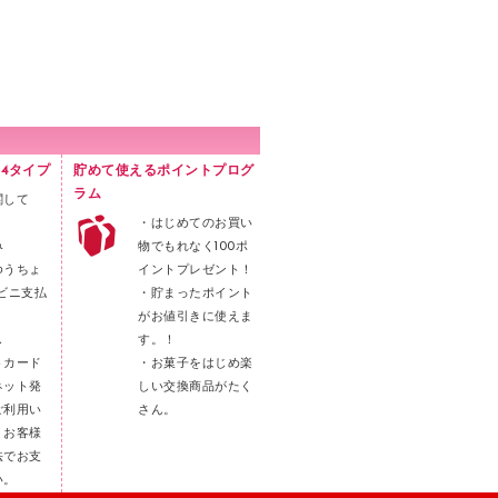
4タイプ
貯めて使えるポイントプログ
ラム
関して
・はじめてのお買い
み
物でもれなく100ポ
ゆうちょ
イントプレゼント！
ビニ支払
・貯まったポイント
がお値引きに使えま
し
す。！
トカード
・お菓子をはじめ楽
ネット発
しい交換商品がたく
ご利用い
さん。
。お客様
法でお支
い。