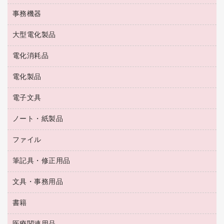
ゴム印（フリーサイズ印）作成サービス
工場用品
洗濯用洗剤
カウネットスタンプ作成サービス
インスタントコーヒー
事務機器
印鑑作成サービス
結束用品
消臭・芳香剤
お茶備品
大型電化製品
大型シュレッダー（共配）
園芸用品
殺虫剤
医薬部外品
レーザーポインター
ペット用品
飲食用消耗品
電化消耗品
冷蔵庫・キッチン・調理家電
ラミネートフィルム
飲食雑貨用品
テレビ・ＡＶ機器
電化製品
電球・蛍光灯
ラミネータ
ペーパータオル
乾電池・充電池
タイムレコーダー
電子文具
掃除機・クリーナー
ハンドソープ・石鹸
フィルム・カメラ用品
タイムカード
空調・季節家電
トイレ用品
ノート・紙製品
電卓
デスクライト
シュレッダ
その他電化製品
トイレ用洗剤
ラベルライター
アルバム
ファイル
封筒
ＯＨＰ用品
キッチン・調理家電
トイレットペーパー
ラベルテープ
懐中電灯・ライト
粘着メモ
ＯＡタップ／延長コード
筆記具・修正用品
名刺整理用品
ティッシュペーパー
その他電子文具
伝票
ＡＶ機器・アクセサリー
板目表紙・綴込表紙
ダストボックス
文具・事務用品
万年筆
典礼用品
背幅が伸びるファイル
タオル・アメニティ用品
筆ペン
帳簿
書籍
輪ゴム
統一伝票用ファイル
その他雑貨
消しゴム
慶弔用品
両面テープ
収納保存用品