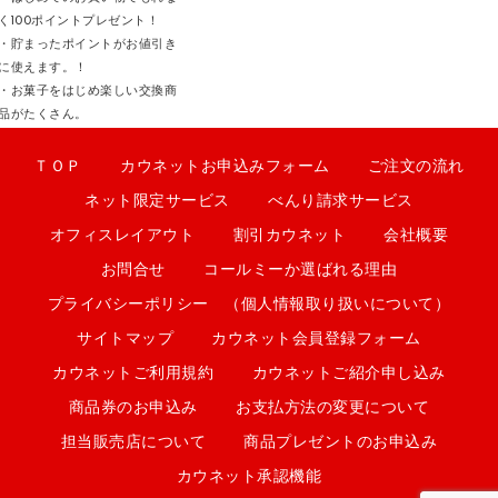
く100ポイントプレゼント！
・貯まったポイントがお値引き
に使えます。！
・お菓子をはじめ楽しい交換商
品がたくさん。
ＴＯＰ
カウネットお申込みフォーム
ご注文の流れ
ネット限定サービス
べんり請求サービス
オフィスレイアウト
割引カウネット
会社概要
お問合せ
コールミーか選ばれる理由
プライバシーポリシー （個人情報取り扱いについて）
サイトマップ
カウネット会員登録フォーム
カウネットご利用規約
カウネットご紹介申し込み
商品券のお申込み
お支払方法の変更について
担当販売店について
商品プレゼントのお申込み
カウネット承認機能