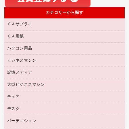
カテゴリーから探す
ＯＡサプライ
ＯＡ用紙
互換インクカートリッジ
リサイクルトナー（リターン方式）
パソコン用品
名刺用紙
リサイクルトナー（プール方式）
帳票用紙／フォーム用紙
ビジネスマシン
パソコン周辺機器
リサイクルインクカートリッジ
ワープロ用紙
各種ケーブル
プリンタ用リボン
記憶メディア
電話機
ラベル用紙
マウスパッド
ファクシミリトナー
レーザープリンタ／複合機
プロッター用紙
大型ビジネスマシン
ブルーレイディスク
マウス
トナーカートリッジ
メモリーカード
ファクシミリ用紙
ＤＶＤ
パソコンバッグ／収納用品
チェア
プリンタ
コピートナー
プロジェクタ
ハガキ用紙
ＣＤ－ＲＷ
パソコンアクセサリー
インクカートリッジ
ファクシミリ
デスク
応接イス・ベンチ
その他コピー用紙・プリンタ用紙
ＣＤ－Ｒ
ネットワーク／ＬＡＮ機器
パソコン本体
ミーティングチェア
コピー用紙
メディア収納用品
パーティション
ミーティングテーブル
ネットワーク／ＬＡＮアクセサリー
デジタルカメラ
オフィスチェア
インクジェットプリンタ用紙