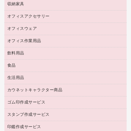
デスク
セキュリティ用品
収納家具
ホワイトボード・黒板
スキャナー
カウンター
スマートフォン／モバイル周辺機器
パーティション
コピー機
オフィスアクセサリー
保管庫・書庫
キーボード／テンキー
インクジェットプリンタ／複合機
金庫
オフィスウェア
オフィスアクセサリー
ＵＳＢハブ／ＵＳＢアクセサリー
ＵＳＢメモリ
ロッカー・下駄箱
ＯＡフィルター
オフィス作業用品
医療・介護・ワーキングウェア
その他収納
ＯＡクリーナー／エアダスター
ブラウス・シャツ
飲料用品
養生用品
ＬＡＮケーブル
アウター
防災用品
食品
緑茶飲料
ＨＤＤ／ＳＳＤ
防災用備蓄食品・飲料
茶葉・インスタント
ディスプレイモニター
生活用品
食品
台車・脚立
紅茶・バラエティ飲料
菓子
倉庫収納用品
カウネットキャラクター商品
浴室用品
レギュラーコーヒー
作業用手袋
台所用洗剤
ミルク・シュガー
ゴム印作成サービス
カウネットキャラクター商品
作業用雑貨
掃除用品
ミネラルウォーター
スタンプ作成サービス
ゴム印作成サービス
梱包用品
掃除用洗剤
ソフトドリンク
ゴム印（一行印）作成サービス
梱包用テープ
洗濯用品
印鑑作成サービス
シヤチハタスタンプ作成サービス
コーヒーメーカー・備品