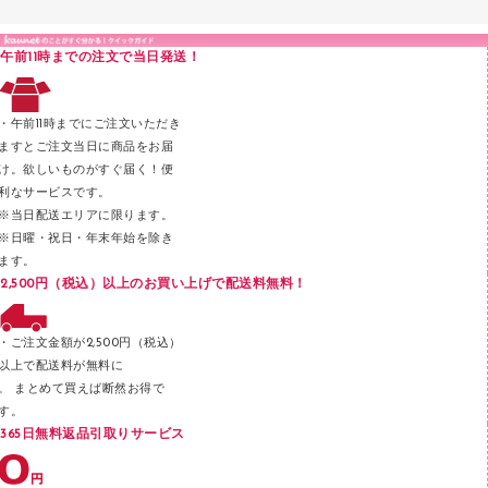
液体のり
カードケース
印章用品
Ｚ式ファイル
午前11時までの注文で当日発送！
レタートレー
３０穴リフィル・３０穴インデックス
レターケース
２穴リフィル・２穴インデックス
・午前11時までにご注文いただき
ラベル類
ますとご注文当日に商品をお届
け。欲しいものがすぐ届く！便
メンディングテープ
利なサービスです。
メッシュケース／ペンケース
※当日配送エリアに限ります。
※日曜・祝日・年末年始を除き
フロアケース
ます。
ブックエンド／ブックスタンド
2,500円（税込）以上のお買い上げで配送料無料！
ファスナーつづり紐
パンチ
・ご注文金額が2,500円（税込）
以上で配送料が無料に
はさみ
。 まとめて買えば断然お得で
デスクマット
す。
365日無料返品引取りサービス
デスクトレー
テープのり