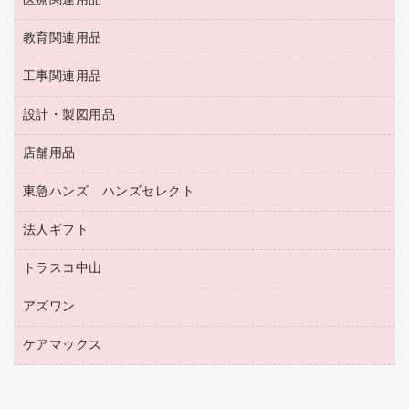
医療関連用品
パソコンソフト
スリッパ・サンダル・シューズ
修正液・修正ペン
額縁
名札
持ち出しファイル
スポーツ・レジャー用品
修正テープ
教育関連用品
保健用品
各種用紙
保管・整理用品
レターファイル
ゴミ袋
蛍光マーカー
使い捨て手袋
ルーズリーフ
壁面／足元収納
工事関連用品
教育関連用品
リングファイル
キッチン用品
鉛筆
感染症対策用品
バインダーノート
文書保存箱
プレゼン用ファイル
食品添加物製品
設計・製図用品
工事関連用品
マーキングペン（油性）
介護用品
ノート
備品／小物ケース
フラットファイル
屋外用品
マーキングペン（水性）
医療関連用品
店舗用品
設計・製図用品
透明テープ 事務用
フォルダー
ホワイトボード用マーカー
感染症対策用品（食品・飲料・食添製品）
電話台
東急ハンズ ハンズセレクト
店舗運営用品
ファイルボックス
ボールペン用替芯
接着用品
陳列什器
パイプ式ファイル
法人ギフト
東急ハンズ
ボールペン（油性）
製本用品
紙手提げ袋
その他ファイル
ボールペン（ゲルインク）
トラスコ中山
高島屋
針なしステープラー
レジ・ポリ袋
コンピュータ用ファイル
シャープペンシル用替芯
カウネットギフト
紙めくり
ディスプレイ用品
アズワン
建築・作業用品
クリヤーホルダー
シャープペンシル
高島屋（食品・飲料）
裁断機
サイン・看板用品
研究・環境管理用品
クリヤーブック（差替式）
ケアマックス
医療・介護用品（食品・飲料・食添製品）
カウネットギフト（食品・飲料）
結束・とじ込み用品
カウンター／お会計用品
クリヤーブック（固定式）
研究・環境管理用品
医療・介護用品（食品・飲料・食添製品）
掲示用品
ＰＯＰ用品
クリップボード