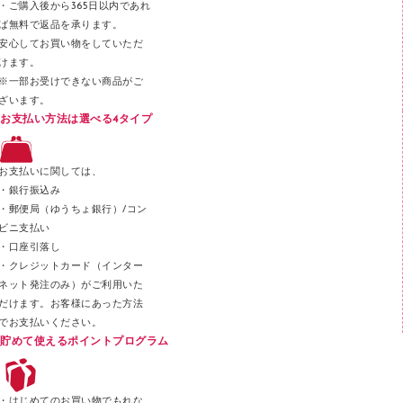
・ご購入後から365日以内であれ
テープカッター
ば無料で返品を承ります。
安心してお買い物をしていただ
その他文具
けます。
セロハンテープ
※一部お受けできない商品がご
ざいます。
スプレーのり クリーナー
お支払い方法は選べる4タイプ
ステープル針
ステープラー本体
お支払いに関しては、
スティックのり
・銀行振込み
・郵便局（ゆうちょ銀行）/コン
クリップ
ビニ支払い
カッター
・口座引落し
・クレジットカード（インター
ネット発注のみ）がご利用いた
だけます。お客様にあった方法
でお支払いください。
貯めて使えるポイントプログラム
・はじめてのお買い物でもれな