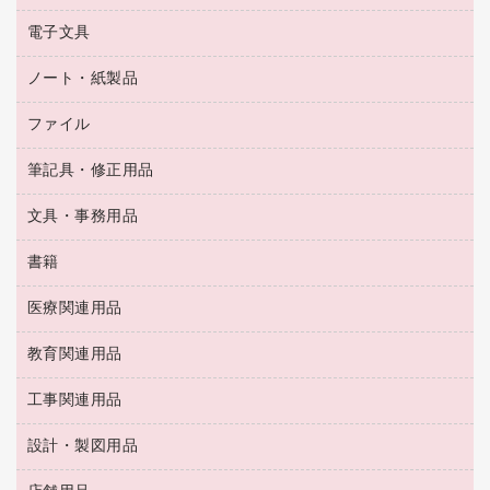
ペーパータオル
乾電池・充電池
タイムレコーダー
電子文具
掃除機・クリーナー
ハンドソープ・石鹸
フィルム・カメラ用品
タイムカード
空調・季節家電
トイレ用品
ノート・紙製品
電卓
デスクライト
シュレッダ
その他電化製品
トイレ用洗剤
ラベルライター
アルバム
ファイル
封筒
ＯＨＰ用品
キッチン・調理家電
トイレットペーパー
ラベルテープ
懐中電灯・ライト
粘着メモ
ＯＡタップ／延長コード
筆記具・修正用品
名刺整理用品
ティッシュペーパー
その他電子文具
伝票
ＡＶ機器・アクセサリー
板目表紙・綴込表紙
ダストボックス
文具・事務用品
万年筆
典礼用品
背幅が伸びるファイル
タオル・アメニティ用品
筆ペン
帳簿
書籍
輪ゴム
統一伝票用ファイル
その他雑貨
消しゴム
慶弔用品
両面テープ
収納保存用品
医療関連用品
パソコンソフト
スリッパ・サンダル・シューズ
修正液・修正ペン
額縁
名札
持ち出しファイル
スポーツ・レジャー用品
修正テープ
教育関連用品
保健用品
各種用紙
保管・整理用品
レターファイル
ゴミ袋
蛍光マーカー
使い捨て手袋
ルーズリーフ
壁面／足元収納
工事関連用品
教育関連用品
リングファイル
キッチン用品
鉛筆
感染症対策用品
バインダーノート
文書保存箱
プレゼン用ファイル
食品添加物製品
設計・製図用品
工事関連用品
マーキングペン（油性）
介護用品
ノート
備品／小物ケース
フラットファイル
屋外用品
マーキングペン（水性）