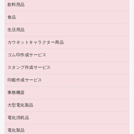
ブラウス・シャツ
飲料用品
養生用品
ＬＡＮケーブル
アウター
防災用品
食品
緑茶飲料
ＨＤＤ／ＳＳＤ
防災用備蓄食品・飲料
茶葉・インスタント
ディスプレイモニター
生活用品
食品
台車・脚立
紅茶・バラエティ飲料
菓子
倉庫収納用品
カウネットキャラクター商品
浴室用品
レギュラーコーヒー
作業用手袋
台所用洗剤
ミルク・シュガー
ゴム印作成サービス
カウネットキャラクター商品
作業用雑貨
掃除用品
ミネラルウォーター
スタンプ作成サービス
ゴム印作成サービス
梱包用品
掃除用洗剤
ソフトドリンク
ゴム印（一行印）作成サービス
梱包用テープ
洗濯用品
印鑑作成サービス
シヤチハタスタンプ作成サービス
コーヒーメーカー・備品
ゴム印（フリーサイズ印）作成サービス
工場用品
洗濯用洗剤
カウネットスタンプ作成サービス
インスタントコーヒー
事務機器
印鑑作成サービス
結束用品
消臭・芳香剤
お茶備品
大型電化製品
大型シュレッダー（共配）
園芸用品
殺虫剤
医薬部外品
レーザーポインター
ペット用品
飲食用消耗品
電化消耗品
冷蔵庫・キッチン・調理家電
ラミネートフィルム
飲食雑貨用品
テレビ・ＡＶ機器
電化製品
電球・蛍光灯
ラミネータ