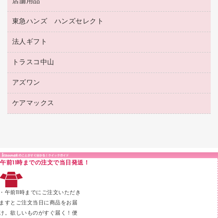
医療関連用品
店舗用品
設計・製図用品
透明テープ 事務用
フォルダー
ホワイトボード用マーカー
感染症対策用品（食品・飲料・食添製品）
電話台
東急ハンズ ハンズセレクト
店舗運営用品
ファイルボックス
ボールペン用替芯
接着用品
陳列什器
パイプ式ファイル
法人ギフト
東急ハンズ
ボールペン（油性）
製本用品
紙手提げ袋
その他ファイル
ボールペン（ゲルインク）
トラスコ中山
高島屋
針なしステープラー
レジ・ポリ袋
コンピュータ用ファイル
シャープペンシル用替芯
カウネットギフト
紙めくり
ディスプレイ用品
アズワン
建築・作業用品
クリヤーホルダー
シャープペンシル
高島屋（食品・飲料）
裁断機
サイン・看板用品
研究・環境管理用品
クリヤーブック（差替式）
ケアマックス
医療・介護用品（食品・飲料・食添製品）
カウネットギフト（食品・飲料）
結束・とじ込み用品
カウンター／お会計用品
クリヤーブック（固定式）
研究・環境管理用品
医療・介護用品（食品・飲料・食添製品）
掲示用品
ＰＯＰ用品
クリップボード
液体のり
カードケース
印章用品
Ｚ式ファイル
午前11時までの注文で当日発送！
レタートレー
３０穴リフィル・３０穴インデックス
レターケース
２穴リフィル・２穴インデックス
・午前11時までにご注文いただき
ラベル類
ますとご注文当日に商品をお届
け。欲しいものがすぐ届く！便
メンディングテープ