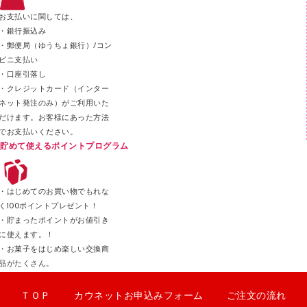
ステープラー本体
お支払いに関しては、
スティックのり
・銀行振込み
・郵便局（ゆうちょ銀行）/コン
クリップ
ビニ支払い
カッター
・口座引落し
・クレジットカード（インター
ネット発注のみ）がご利用いた
だけます。お客様にあった方法
でお支払いください。
貯めて使えるポイントプログラム
・はじめてのお買い物でもれな
く100ポイントプレゼント！
・貯まったポイントがお値引き
に使えます。！
・お菓子をはじめ楽しい交換商
品がたくさん。
ＴＯＰ
カウネットお申込みフォーム
ご注文の流れ