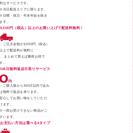
利なサービスです。
メッシュケース／ペンケース
※当日配送エリアに限ります。
※日曜・祝日・年末年始を除き
フロアケース
ます。
ブックエンド／ブックスタンド
2,500円（税込）以上のお買い上げで配送料無料！
ファスナーつづり紐
パンチ
・ご注文金額が2,500円（税込）
以上で配送料が無料に
はさみ
。 まとめて買えば断然お得で
デスクマット
す。
365日無料返品引取りサービス
デスクトレー
テープのり
・ご購入後から365日以内であれ
テープカッター
ば無料で返品を承ります。
安心してお買い物をしていただ
その他文具
けます。
セロハンテープ
※一部お受けできない商品がご
ざいます。
スプレーのり クリーナー
お支払い方法は選べる4タイプ
ステープル針