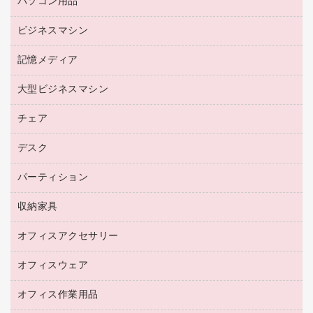
パソコン用品
名刺用紙
リサイクルトナー（プール方式）
帳票用紙／フォーム用紙
ビジネスマシン
パソコン周辺機器
リサイクルインクカートリッジ
ワープロ用紙
各種ケーブル
プリンタ用リボン
記憶メディア
電話機
ラベル用紙
マウスパッド
ファクシミリトナー
レーザープリンタ／複合機
プロッター用紙
大型ビジネスマシン
ブルーレイディスク
マウス
トナーカートリッジ
メモリーカード
ファクシミリ用紙
ＤＶＤ
パソコンバッグ／収納用品
チェア
プリンタ
コピートナー
プロジェクタ
ハガキ用紙
ＣＤ－ＲＷ
パソコンアクセサリー
インクカートリッジ
ファクシミリ
デスク
応接イス・ベンチ
その他コピー用紙・プリンタ用紙
ＣＤ－Ｒ
ネットワーク／ＬＡＮ機器
パソコン本体
ミーティングチェア
コピー用紙
メディア収納用品
パーティション
ミーティングテーブル
ネットワーク／ＬＡＮアクセサリー
デジタルカメラ
オフィスチェア
インクジェットプリンタ用紙
デスク
セキュリティ用品
収納家具
ホワイトボード・黒板
スキャナー
カウンター
スマートフォン／モバイル周辺機器
パーティション
コピー機
オフィスアクセサリー
保管庫・書庫
キーボード／テンキー
インクジェットプリンタ／複合機
金庫
オフィスウェア
オフィスアクセサリー
ＵＳＢハブ／ＵＳＢアクセサリー
ＵＳＢメモリ
ロッカー・下駄箱
ＯＡフィルター
オフィス作業用品
医療・介護・ワーキングウェア
その他収納
ＯＡクリーナー／エアダスター