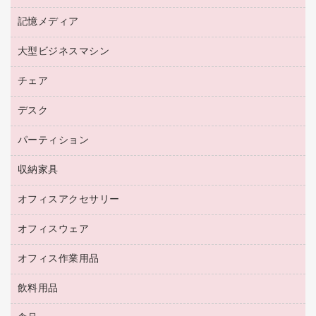
ワープロ用紙
各種ケーブル
プリンタ用リボン
記憶メディア
電話機
ラベル用紙
マウスパッド
ファクシミリトナー
レーザープリンタ／複合機
プロッター用紙
大型ビジネスマシン
ブルーレイディスク
マウス
トナーカートリッジ
メモリーカード
ファクシミリ用紙
ＤＶＤ
パソコンバッグ／収納用品
チェア
プリンタ
コピートナー
プロジェクタ
ハガキ用紙
ＣＤ－ＲＷ
パソコンアクセサリー
インクカートリッジ
ファクシミリ
デスク
応接イス・ベンチ
その他コピー用紙・プリンタ用紙
ＣＤ－Ｒ
ネットワーク／ＬＡＮ機器
パソコン本体
ミーティングチェア
コピー用紙
メディア収納用品
パーティション
ミーティングテーブル
ネットワーク／ＬＡＮアクセサリー
デジタルカメラ
オフィスチェア
インクジェットプリンタ用紙
デスク
セキュリティ用品
収納家具
ホワイトボード・黒板
スキャナー
カウンター
スマートフォン／モバイル周辺機器
パーティション
コピー機
オフィスアクセサリー
保管庫・書庫
キーボード／テンキー
インクジェットプリンタ／複合機
金庫
オフィスウェア
オフィスアクセサリー
ＵＳＢハブ／ＵＳＢアクセサリー
ＵＳＢメモリ
ロッカー・下駄箱
ＯＡフィルター
オフィス作業用品
医療・介護・ワーキングウェア
その他収納
ＯＡクリーナー／エアダスター
ブラウス・シャツ
飲料用品
養生用品
ＬＡＮケーブル
アウター
防災用品