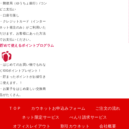
・郵便局（ゆうちょ銀行）/コン
クリップ
ビニ支払い
カッター
・口座引落し
・クレジットカード（インター
ネット発注のみ）がご利用いた
だけます。お客様にあった方法
でお支払いください。
貯めて使えるポイントプログラム
・はじめてのお買い物でもれな
く100ポイントプレゼント！
・貯まったポイントがお値引き
に使えます。！
・お菓子をはじめ楽しい交換商
品がたくさん。
ＴＯＰ
カウネットお申込みフォーム
ご注文の流れ
ネット限定サービス
べんり請求サービス
オフィスレイアウト
割引カウネット
会社概要