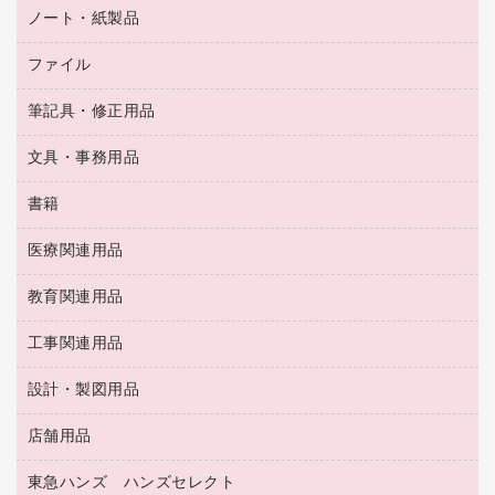
タイムカード
空調・季節家電
トイレ用品
ノート・紙製品
電卓
デスクライト
シュレッダ
その他電化製品
トイレ用洗剤
ラベルライター
アルバム
ファイル
封筒
ＯＨＰ用品
キッチン・調理家電
トイレットペーパー
ラベルテープ
懐中電灯・ライト
粘着メモ
ＯＡタップ／延長コード
筆記具・修正用品
名刺整理用品
ティッシュペーパー
その他電子文具
伝票
ＡＶ機器・アクセサリー
板目表紙・綴込表紙
ダストボックス
文具・事務用品
万年筆
典礼用品
背幅が伸びるファイル
タオル・アメニティ用品
筆ペン
帳簿
書籍
輪ゴム
統一伝票用ファイル
その他雑貨
消しゴム
慶弔用品
両面テープ
収納保存用品
医療関連用品
パソコンソフト
スリッパ・サンダル・シューズ
修正液・修正ペン
額縁
名札
持ち出しファイル
スポーツ・レジャー用品
修正テープ
教育関連用品
保健用品
各種用紙
保管・整理用品
レターファイル
ゴミ袋
蛍光マーカー
使い捨て手袋
ルーズリーフ
壁面／足元収納
工事関連用品
教育関連用品
リングファイル
キッチン用品
鉛筆
感染症対策用品
バインダーノート
文書保存箱
プレゼン用ファイル
食品添加物製品
設計・製図用品
工事関連用品
マーキングペン（油性）
介護用品
ノート
備品／小物ケース
フラットファイル
屋外用品
マーキングペン（水性）
医療関連用品
店舗用品
設計・製図用品
透明テープ 事務用
フォルダー
ホワイトボード用マーカー
感染症対策用品（食品・飲料・食添製品）
電話台
東急ハンズ ハンズセレクト
店舗運営用品
ファイルボックス