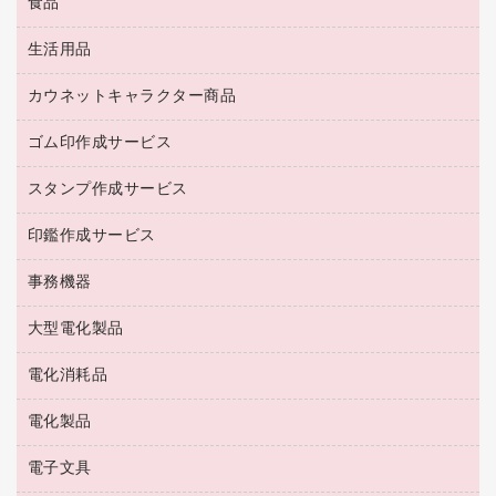
食品
緑茶飲料
ＨＤＤ／ＳＳＤ
防災用備蓄食品・飲料
茶葉・インスタント
ディスプレイモニター
生活用品
食品
台車・脚立
紅茶・バラエティ飲料
菓子
倉庫収納用品
カウネットキャラクター商品
浴室用品
レギュラーコーヒー
作業用手袋
台所用洗剤
ミルク・シュガー
ゴム印作成サービス
カウネットキャラクター商品
作業用雑貨
掃除用品
ミネラルウォーター
スタンプ作成サービス
ゴム印作成サービス
梱包用品
掃除用洗剤
ソフトドリンク
ゴム印（一行印）作成サービス
梱包用テープ
洗濯用品
印鑑作成サービス
シヤチハタスタンプ作成サービス
コーヒーメーカー・備品
ゴム印（フリーサイズ印）作成サービス
工場用品
洗濯用洗剤
カウネットスタンプ作成サービス
インスタントコーヒー
事務機器
印鑑作成サービス
結束用品
消臭・芳香剤
お茶備品
大型電化製品
大型シュレッダー（共配）
園芸用品
殺虫剤
医薬部外品
レーザーポインター
ペット用品
飲食用消耗品
電化消耗品
冷蔵庫・キッチン・調理家電
ラミネートフィルム
飲食雑貨用品
テレビ・ＡＶ機器
電化製品
電球・蛍光灯
ラミネータ
ペーパータオル
乾電池・充電池
タイムレコーダー
電子文具
掃除機・クリーナー
ハンドソープ・石鹸
フィルム・カメラ用品