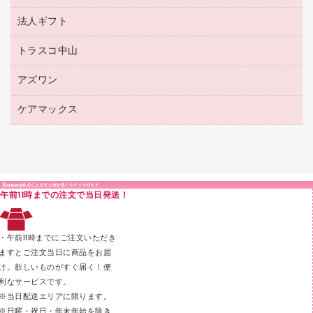
ボールペン用替芯
接着用品
陳列什器
パイプ式ファイル
法人ギフト
東急ハンズ
ボールペン（油性）
製本用品
紙手提げ袋
その他ファイル
ボールペン（ゲルインク）
トラスコ中山
高島屋
針なしステープラー
レジ・ポリ袋
コンピュータ用ファイル
シャープペンシル用替芯
カウネットギフト
紙めくり
ディスプレイ用品
アズワン
建築・作業用品
クリヤーホルダー
シャープペンシル
高島屋（食品・飲料）
裁断機
サイン・看板用品
研究・環境管理用品
クリヤーブック（差替式）
ケアマックス
医療・介護用品（食品・飲料・食添製品）
カウネットギフト（食品・飲料）
結束・とじ込み用品
カウンター／お会計用品
クリヤーブック（固定式）
研究・環境管理用品
医療・介護用品（食品・飲料・食添製品）
掲示用品
ＰＯＰ用品
クリップボード
液体のり
カードケース
印章用品
Ｚ式ファイル
午前11時までの注文で当日発送！
レタートレー
３０穴リフィル・３０穴インデックス
レターケース
２穴リフィル・２穴インデックス
・午前11時までにご注文いただき
ラベル類
ますとご注文当日に商品をお届
け。欲しいものがすぐ届く！便
メンディングテープ
利なサービスです。
メッシュケース／ペンケース
※当日配送エリアに限ります。
※日曜・祝日・年末年始を除き