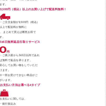
フロアケース
ます。
ブックエンド／ブックスタンド
2,500円（税込）以上のお買い上げで配送料無料！
ファスナーつづり紐
パンチ
・ご注文金額が2,500円（税込）
以上で配送料が無料に
はさみ
。 まとめて買えば断然お得で
デスクマット
す。
365日無料返品引取りサービス
デスクトレー
テープのり
・ご購入後から365日以内であれ
テープカッター
ば無料で返品を承ります。
安心してお買い物をしていただ
その他文具
けます。
セロハンテープ
※一部お受けできない商品がご
ざいます。
スプレーのり クリーナー
お支払い方法は選べる4タイプ
ステープル針
ステープラー本体
お支払いに関しては、
スティックのり
・銀行振込み