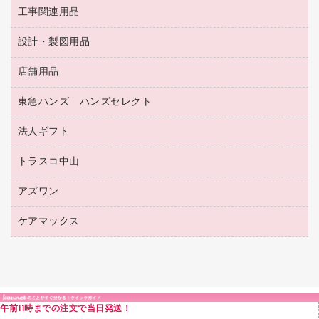
蛍光マーカー
使い捨て手袋
ルーズリーフ
壁面／足元収納
工事関連用品
教育関連用品
リングファイル
キッチン用品
鉛筆
感染症対策用品
バインダーノート
文書保存箱
プレゼン用ファイル
食品添加物製品
設計・製図用品
工事関連用品
マーキングペン（油性）
介護用品
ノート
備品／小物ケース
フラットファイル
屋外用品
マーキングペン（水性）
医療関連用品
店舗用品
設計・製図用品
透明テープ 事務用
フォルダー
ホワイトボード用マーカー
感染症対策用品（食品・飲料・食添製品）
電話台
東急ハンズ ハンズセレクト
店舗運営用品
ファイルボックス
ボールペン用替芯
接着用品
陳列什器
パイプ式ファイル
法人ギフト
東急ハンズ
ボールペン（油性）
製本用品
紙手提げ袋
その他ファイル
ボールペン（ゲルインク）
トラスコ中山
高島屋
針なしステープラー
レジ・ポリ袋
コンピュータ用ファイル
シャープペンシル用替芯
カウネットギフト
紙めくり
ディスプレイ用品
アズワン
建築・作業用品
クリヤーホルダー
シャープペンシル
高島屋（食品・飲料）
裁断機
サイン・看板用品
研究・環境管理用品
クリヤーブック（差替式）
ケアマックス
医療・介護用品（食品・飲料・食添製品）
カウネットギフト（食品・飲料）
結束・とじ込み用品
カウンター／お会計用品
クリヤーブック（固定式）
研究・環境管理用品
医療・介護用品（食品・飲料・食添製品）
掲示用品
ＰＯＰ用品
クリップボード
液体のり
カードケース
印章用品
Ｚ式ファイル
午前11時までの注文で当日発送！