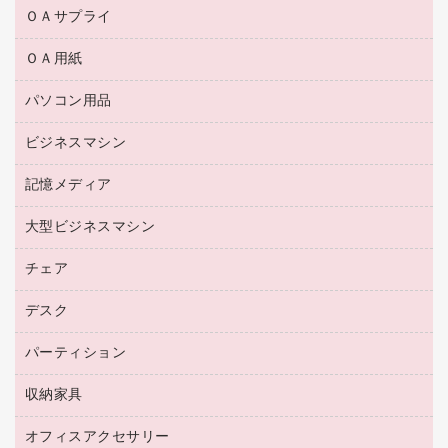
ＯＡサプライ
ＯＡ用紙
互換インクカートリッジ
リサイクルトナー（リターン方式）
パソコン用品
名刺用紙
リサイクルトナー（プール方式）
帳票用紙／フォーム用紙
ビジネスマシン
パソコン周辺機器
リサイクルインクカートリッジ
ワープロ用紙
各種ケーブル
プリンタ用リボン
記憶メディア
電話機
ラベル用紙
マウスパッド
ファクシミリトナー
レーザープリンタ／複合機
プロッター用紙
大型ビジネスマシン
ブルーレイディスク
マウス
トナーカートリッジ
メモリーカード
ファクシミリ用紙
ＤＶＤ
パソコンバッグ／収納用品
チェア
プリンタ
コピートナー
プロジェクタ
ハガキ用紙
ＣＤ－ＲＷ
パソコンアクセサリー
インクカートリッジ
ファクシミリ
デスク
応接イス・ベンチ
その他コピー用紙・プリンタ用紙
ＣＤ－Ｒ
ネットワーク／ＬＡＮ機器
パソコン本体
ミーティングチェア
コピー用紙
メディア収納用品
パーティション
ミーティングテーブル
ネットワーク／ＬＡＮアクセサリー
デジタルカメラ
オフィスチェア
インクジェットプリンタ用紙
デスク
セキュリティ用品
収納家具
ホワイトボード・黒板
スキャナー
カウンター
スマートフォン／モバイル周辺機器
パーティション
コピー機
オフィスアクセサリー
保管庫・書庫