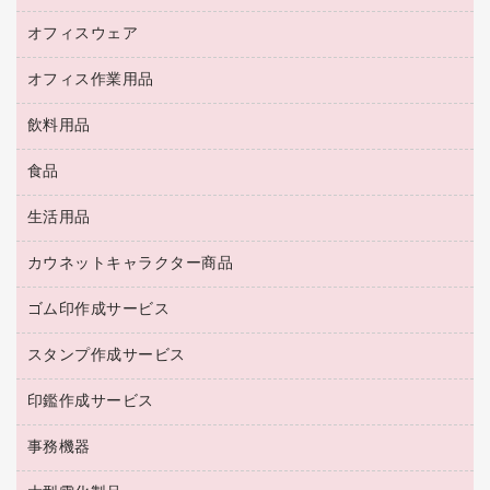
キーボード／テンキー
インクジェットプリンタ／複合機
金庫
オフィスウェア
オフィスアクセサリー
ＵＳＢハブ／ＵＳＢアクセサリー
ＵＳＢメモリ
ロッカー・下駄箱
ＯＡフィルター
オフィス作業用品
医療・介護・ワーキングウェア
その他収納
ＯＡクリーナー／エアダスター
ブラウス・シャツ
飲料用品
養生用品
ＬＡＮケーブル
アウター
防災用品
食品
緑茶飲料
ＨＤＤ／ＳＳＤ
防災用備蓄食品・飲料
茶葉・インスタント
ディスプレイモニター
生活用品
食品
台車・脚立
紅茶・バラエティ飲料
菓子
倉庫収納用品
カウネットキャラクター商品
浴室用品
レギュラーコーヒー
作業用手袋
台所用洗剤
ミルク・シュガー
ゴム印作成サービス
カウネットキャラクター商品
作業用雑貨
掃除用品
ミネラルウォーター
スタンプ作成サービス
ゴム印作成サービス
梱包用品
掃除用洗剤
ソフトドリンク
ゴム印（一行印）作成サービス
梱包用テープ
洗濯用品
印鑑作成サービス
シヤチハタスタンプ作成サービス
コーヒーメーカー・備品
ゴム印（フリーサイズ印）作成サービス
工場用品
洗濯用洗剤
カウネットスタンプ作成サービス
インスタントコーヒー
事務機器
印鑑作成サービス
結束用品
消臭・芳香剤
お茶備品