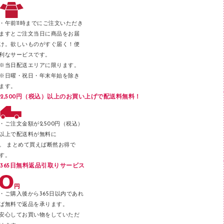
レタートレー
３０穴リフィル・３０穴インデックス
レターケース
２穴リフィル・２穴インデックス
・午前11時までにご注文いただき
ラベル類
ますとご注文当日に商品をお届
け。欲しいものがすぐ届く！便
メンディングテープ
利なサービスです。
メッシュケース／ペンケース
※当日配送エリアに限ります。
※日曜・祝日・年末年始を除き
フロアケース
ます。
ブックエンド／ブックスタンド
2,500円（税込）以上のお買い上げで配送料無料！
ファスナーつづり紐
パンチ
・ご注文金額が2,500円（税込）
以上で配送料が無料に
はさみ
。 まとめて買えば断然お得で
デスクマット
す。
365日無料返品引取りサービス
デスクトレー
テープのり
・ご購入後から365日以内であれ
テープカッター
ば無料で返品を承ります。
安心してお買い物をしていただ
その他文具