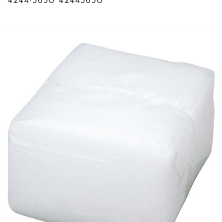
4244-5630 42445630