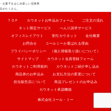
・お菓子をはじめ楽しい交換商
品がたくさん。
ＴＯＰ
カウネットお申込みフォーム
ご注文の流れ
ネット限定サービス
べんり請求サービス
オフィスレイアウト
割引カウネット
会社概要
お問合せ
コールミーか選ばれる理由
プライバシーポリシー （個人情報取り扱いについて）
サイトマップ
カウネット会員登録フォーム
カウネットご利用規約
カウネットご紹介申し込み
商品券のお申込み
お支払方法の変更について
担当販売店について
商品プレゼントのお申込み
カウネット承認機能
株式会社コール・ミー