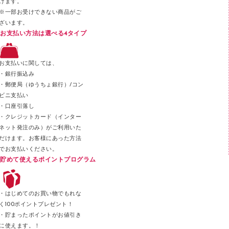
けます。
セロハンテープ
※一部お受けできない商品がご
ざいます。
スプレーのり クリーナー
お支払い方法は選べる4タイプ
ステープル針
ステープラー本体
お支払いに関しては、
スティックのり
・銀行振込み
・郵便局（ゆうちょ銀行）/コン
クリップ
ビニ支払い
カッター
・口座引落し
・クレジットカード（インター
ネット発注のみ）がご利用いた
だけます。お客様にあった方法
でお支払いください。
貯めて使えるポイントプログラム
・はじめてのお買い物でもれな
く100ポイントプレゼント！
・貯まったポイントがお値引き
に使えます。！