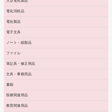
大型電化製品
大型シュレッダー（共配）
園芸用品
殺虫剤
医薬部外品
レーザーポインター
ペット用品
飲食用消耗品
電化消耗品
冷蔵庫・キッチン・調理家電
ラミネートフィルム
飲食雑貨用品
テレビ・ＡＶ機器
電化製品
電球・蛍光灯
ラミネータ
ペーパータオル
乾電池・充電池
タイムレコーダー
電子文具
掃除機・クリーナー
ハンドソープ・石鹸
フィルム・カメラ用品
タイムカード
空調・季節家電
トイレ用品
ノート・紙製品
電卓
デスクライト
シュレッダ
その他電化製品
トイレ用洗剤
ラベルライター
アルバム
ファイル
封筒
ＯＨＰ用品
キッチン・調理家電
トイレットペーパー
ラベルテープ
懐中電灯・ライト
粘着メモ
ＯＡタップ／延長コード
筆記具・修正用品
名刺整理用品
ティッシュペーパー
その他電子文具
伝票
ＡＶ機器・アクセサリー
板目表紙・綴込表紙
ダストボックス
文具・事務用品
万年筆
典礼用品
背幅が伸びるファイル
タオル・アメニティ用品
筆ペン
帳簿
書籍
輪ゴム
統一伝票用ファイル
その他雑貨
消しゴム
慶弔用品
両面テープ
収納保存用品
医療関連用品
パソコンソフト
スリッパ・サンダル・シューズ
修正液・修正ペン
額縁
名札
持ち出しファイル
スポーツ・レジャー用品
修正テープ
教育関連用品
保健用品
各種用紙
保管・整理用品
レターファイル
ゴミ袋