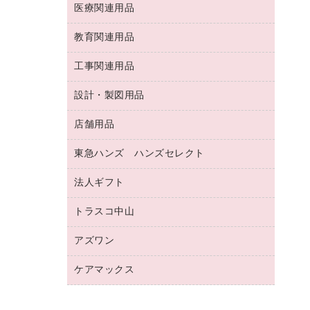
両面テープ
収納保存用品
医療関連用品
パソコンソフト
スリッパ・サンダル・シューズ
修正液・修正ペン
額縁
名札
持ち出しファイル
スポーツ・レジャー用品
修正テープ
教育関連用品
保健用品
各種用紙
保管・整理用品
レターファイル
ゴミ袋
蛍光マーカー
使い捨て手袋
ルーズリーフ
壁面／足元収納
工事関連用品
教育関連用品
リングファイル
キッチン用品
鉛筆
感染症対策用品
バインダーノート
文書保存箱
プレゼン用ファイル
食品添加物製品
設計・製図用品
工事関連用品
マーキングペン（油性）
介護用品
ノート
備品／小物ケース
フラットファイル
屋外用品
マーキングペン（水性）
医療関連用品
店舗用品
設計・製図用品
透明テープ 事務用
フォルダー
ホワイトボード用マーカー
感染症対策用品（食品・飲料・食添製
電話台
東急ハンズ ハンズセレクト
店舗運営用品
ファイルボックス
品）
ボールペン用替芯
接着用品
陳列什器
パイプ式ファイル
法人ギフト
東急ハンズ
ボールペン（油性）
製本用品
紙手提げ袋
その他ファイル
ボールペン（ゲルインク）
トラスコ中山
高島屋
針なしステープラー
レジ・ポリ袋
コンピュータ用ファイル
シャープペンシル用替芯
カウネットギフト
紙めくり
ディスプレイ用品
アズワン
建築・作業用品
クリヤーホルダー
シャープペンシル
高島屋（食品・飲料）
裁断機
サイン・看板用品
研究・環境管理用品
クリヤーブック（差替式）
ケアマックス
医療・介護用品（食品・飲料・食添製
カウネットギフト（食品・飲料）
結束・とじ込み用品
カウンター／お会計用品
品）
クリヤーブック（固定式）
医療・介護用品（食品・飲料・食添製
掲示用品
ＰＯＰ用品
研究・環境管理用品
クリップボード