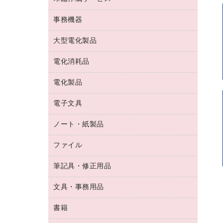
コーヒーメーカー・備品
ゴム印（フリーサイズ印）作成サービス
工場用品
洗濯用洗剤
カウネットスタンプ作成サービス
インスタントコーヒー
事務機器
印鑑作成サービス
結束用品
消臭・芳香剤
お茶備品
大型電化製品
大型シュレッダー（共配）
園芸用品
殺虫剤
医薬部外品
レーザーポインター
ペット用品
飲食用消耗品
電化消耗品
冷蔵庫・キッチン・調理家電
ラミネートフィルム
飲食雑貨用品
テレビ・ＡＶ機器
電化製品
電球・蛍光灯
ラミネータ
ペーパータオル
乾電池・充電池
タイムレコーダー
電子文具
掃除機・クリーナー
ハンドソープ・石鹸
フィルム・カメラ用品
タイムカード
空調・季節家電
トイレ用品
ノート・紙製品
電卓
デスクライト
シュレッダ
その他電化製品
トイレ用洗剤
ラベルライター
アルバム
ファイル
封筒
ＯＨＰ用品
キッチン・調理家電
トイレットペーパー
ラベルテープ
懐中電灯・ライト
粘着メモ
ＯＡタップ／延長コード
筆記具・修正用品
名刺整理用品
ティッシュペーパー
その他電子文具
伝票
ＡＶ機器・アクセサリー
板目表紙・綴込表紙
ダストボックス
文具・事務用品
万年筆
典礼用品
背幅が伸びるファイル
タオル・アメニティ用品
筆ペン
帳簿
書籍
輪ゴム
統一伝票用ファイル
その他雑貨
消しゴム
慶弔用品