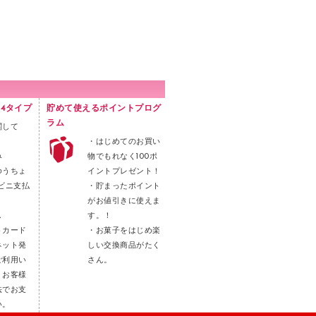
4タイプ
貯めて使えるポイントプログ
ラム
関して
・はじめてのお買い
み
物でもれなく100ポ
ゆうちょ
イントプレゼント！
ビニ支払
・貯まったポイント
がお値引きに使えま
し
す。！
トカード
・お菓子をはじめ楽
ネット発
しい交換商品がたく
ご利用い
さん。
。お客様
法でお支
い。