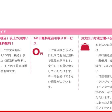
円（税込）以上のお買い
365日無料返品引取りサービ
お支払い方法は選べる
送料無料！
ス
お支払いに
・ご注文金額が
・ご購入後から365
は、
2,500円（税込）以
日以内であれば無料
・銀行振込
上で配送料が無料に
で返品を承ります。
・郵便局（
。 まとめて買えば断
安心してお買い物を
銀行）/コン
然お得です。
していただけます。
い
※一部お受けできな
・口座引落
い商品がございま
・クレジッ
す。
（インター
注のみ）が
ただけます
にあった方
払いくださ