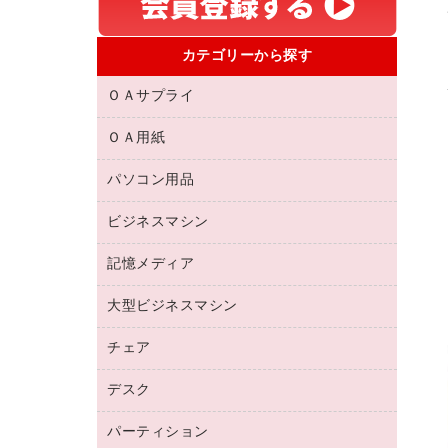
カテゴリーから探す
ＯＡサプライ
ＯＡ用紙
互換インクカートリッジ
リサイクルトナー（リターン方式）
パソコン用品
名刺用紙
リサイクルトナー（プール方式）
帳票用紙／フォーム用紙
ビジネスマシン
パソコン周辺機器
リサイクルインクカートリッジ
ワープロ用紙
各種ケーブル
プリンタ用リボン
記憶メディア
電話機
ラベル用紙
マウスパッド
ファクシミリトナー
レーザープリンタ／複合機
プロッター用紙
大型ビジネスマシン
ブルーレイディスク
マウス
トナーカートリッジ
メモリーカード
ファクシミリ用紙
ＤＶＤ
パソコンバッグ／収納用品
チェア
プリンタ
コピートナー
プロジェクタ
ハガキ用紙
ＣＤ－ＲＷ
パソコンアクセサリー
インクカートリッジ
ファクシミリ
デスク
応接イス・ベンチ
その他コピー用紙・プリンタ用紙
ＣＤ－Ｒ
ネットワーク／ＬＡＮ機器
パソコン本体
ミーティングチェア
コピー用紙
メディア収納用品
パーティション
ミーティングテーブル
ネットワーク／ＬＡＮアクセサリー