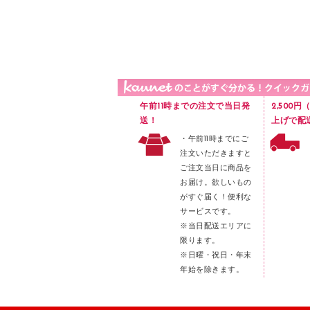
品）
液体のり
カードケース
印章用品
Ｚ式ファイル
レタートレー
３０穴リフィル・３０穴インデックス
レターケース
２穴リフィル・２穴インデックス
ラベル類
午前11時までの注文で当日発
2,500
メンディングテープ
送！
上げで配
・午前11時までにご
メッシュケース／ペンケース
注文いただきますと
フロアケース
ご注文当日に商品を
お届け。欲しいもの
ブックエンド／ブックスタンド
がすぐ届く！便利な
ファスナーつづり紐
サービスです。
パンチ
※当日配送エリアに
限ります。
はさみ
※日曜・祝日・年末
デスクマット
年始を除きます。
デスクトレー