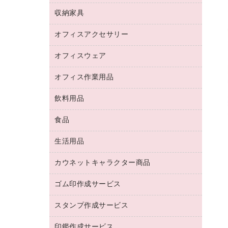
デジタルカメラ
オフィスチェア
インクジェットプリンタ用紙
デスク
セキュリティ用品
収納家具
ホワイトボード・黒板
スキャナー
カウンター
スマートフォン／モバイル周辺機器
パーティション
コピー機
オフィスアクセサリー
保管庫・書庫
キーボード／テンキー
インクジェットプリンタ／複合機
金庫
オフィスウェア
オフィスアクセサリー
ＵＳＢハブ／ＵＳＢアクセサリー
ＵＳＢメモリ
ロッカー・下駄箱
ＯＡフィルター
オフィス作業用品
医療・介護・ワーキングウェア
その他収納
ＯＡクリーナー／エアダスター
ブラウス・シャツ
飲料用品
養生用品
ＬＡＮケーブル
アウター
防災用品
食品
緑茶飲料
ＨＤＤ／ＳＳＤ
防災用備蓄食品・飲料
茶葉・インスタント
ディスプレイモニター
生活用品
食品
台車・脚立
紅茶・バラエティ飲料
菓子
倉庫収納用品
カウネットキャラクター商品
浴室用品
レギュラーコーヒー
作業用手袋
台所用洗剤
ミルク・シュガー
ゴム印作成サービス
カウネットキャラクター商品
作業用雑貨
掃除用品
ミネラルウォーター
スタンプ作成サービス
ゴム印作成サービス
梱包用品
掃除用洗剤
ソフトドリンク
ゴム印（一行印）作成サービス
梱包用テープ
洗濯用品
印鑑作成サービス
シヤチハタスタンプ作成サービス