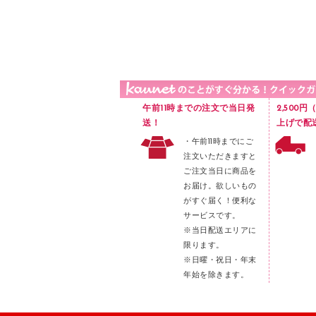
品）
液体のり
カードケース
印章用品
Ｚ式ファイル
レタートレー
３０穴リフィル・３０穴インデックス
レターケース
２穴リフィル・２穴インデックス
ラベル類
午前11時までの注文で当日発
2,500
メンディングテープ
送！
上げで配
・午前11時までにご
メッシュケース／ペンケース
注文いただきますと
フロアケース
ご注文当日に商品を
お届け。欲しいもの
ブックエンド／ブックスタンド
がすぐ届く！便利な
ファスナーつづり紐
サービスです。
パンチ
※当日配送エリアに
限ります。
はさみ
※日曜・祝日・年末
デスクマット
年始を除きます。
デスクトレー