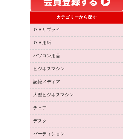
カテゴリーから探す
ＯＡサプライ
ＯＡ用紙
互換インクカートリッジ
リサイクルトナー（リターン方式）
パソコン用品
名刺用紙
リサイクルトナー（プール方式）
帳票用紙／フォーム用紙
ビジネスマシン
パソコン周辺機器
リサイクルインクカートリッジ
ワープロ用紙
各種ケーブル
プリンタ用リボン
記憶メディア
電話機
ラベル用紙
マウスパッド
ファクシミリトナー
レーザープリンタ／複合機
プロッター用紙
大型ビジネスマシン
ブルーレイディスク
マウス
トナーカートリッジ
メモリーカード
ファクシミリ用紙
ＤＶＤ
パソコンバッグ／収納用品
チェア
プリンタ
コピートナー
プロジェクタ
ハガキ用紙
ＣＤ－ＲＷ
パソコンアクセサリー
インクカートリッジ
ファクシミリ
デスク
応接イス・ベンチ
その他コピー用紙・プリンタ用紙
ＣＤ－Ｒ
ネットワーク／ＬＡＮ機器
パソコン本体
ミーティングチェア
コピー用紙
メディア収納用品
パーティション
ミーティングテーブル
ネットワーク／ＬＡＮアクセサリー