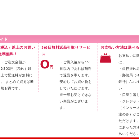
円（税込）以上のお買い
365日無料返品引取りサービ
お支払い方法は選べる
送料無料！
ス
お支払いに
・ご注文金額が
・ご購入後から365
は、
2,500円（税込）以
日以内であれば無料
・銀行振込
上で配送料が無料に
で返品を承ります。
・郵便局（
。 まとめて買えば断
安心してお買い物を
銀行）/コン
然お得です。
していただけます。
い
※一部お受けできな
・口座引落
い商品がございま
・クレジッ
す。
（インター
注のみ）が
ただけます
にあった方
払いくださ