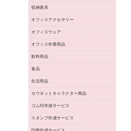
デジタルカメラ
オフィスチェア
インクジェットプリンタ用紙
デスク
セキュリティ用品
収納家具
ホワイトボード・黒板
スキャナー
カウンター
スマートフォン／モバイル周辺機器
パーティション
コピー機
オフィスアクセサリー
保管庫・書庫
キーボード／テンキー
インクジェットプリンタ／複合機
金庫
オフィスウェア
オフィスアクセサリー
ＵＳＢハブ／ＵＳＢアクセサリー
ＵＳＢメモリ
ロッカー・下駄箱
ＯＡフィルター
オフィス作業用品
医療・介護・ワーキングウェア
その他収納
ＯＡクリーナー／エアダスター
ブラウス・シャツ
飲料用品
養生用品
ＬＡＮケーブル
アウター
防災用品
食品
緑茶飲料
ＨＤＤ／ＳＳＤ
防災用備蓄食品・飲料
茶葉・インスタント
ディスプレイモニター
生活用品
食品
台車・脚立
紅茶・バラエティ飲料
菓子
倉庫収納用品
カウネットキャラクター商品
浴室用品
レギュラーコーヒー
作業用手袋
台所用洗剤
ミルク・シュガー
ゴム印作成サービス
カウネットキャラクター商品
作業用雑貨
掃除用品
ミネラルウォーター
スタンプ作成サービス
ゴム印作成サービス
梱包用品
掃除用洗剤
ソフトドリンク
ゴム印（一行印）作成サービス
梱包用テープ
洗濯用品
印鑑作成サービス
シヤチハタスタンプ作成サービス