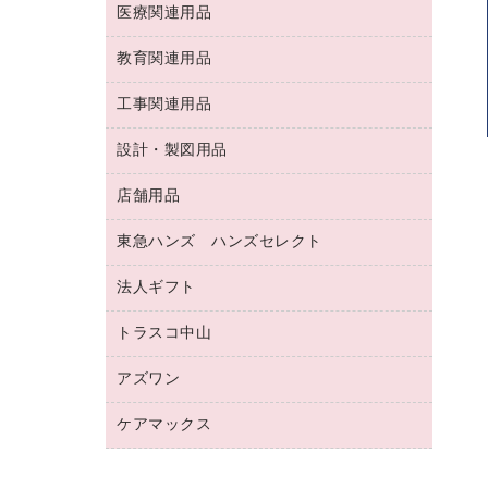
両面テープ
収納保存用品
医療関連用品
パソコンソフト
スリッパ・サンダル・シューズ
修正液・修正ペン
額縁
名札
持ち出しファイル
スポーツ・レジャー用品
修正テープ
教育関連用品
保健用品
各種用紙
保管・整理用品
レターファイル
ゴミ袋
蛍光マーカー
使い捨て手袋
ルーズリーフ
壁面／足元収納
工事関連用品
教育関連用品
リングファイル
キッチン用品
鉛筆
感染症対策用品
バインダーノート
文書保存箱
プレゼン用ファイル
食品添加物製品
設計・製図用品
工事関連用品
マーキングペン（油性）
介護用品
ノート
備品／小物ケース
フラットファイル
屋外用品
マーキングペン（水性）
医療関連用品
店舗用品
設計・製図用品
透明テープ 事務用
フォルダー
ホワイトボード用マーカー
感染症対策用品（食品・飲料・食添製
電話台
東急ハンズ ハンズセレクト
店舗運営用品
ファイルボックス
品）
ボールペン用替芯
接着用品
陳列什器
パイプ式ファイル
法人ギフト
東急ハンズ
ボールペン（油性）
製本用品
紙手提げ袋
その他ファイル
ボールペン（ゲルインク）
トラスコ中山
高島屋
針なしステープラー
レジ・ポリ袋
コンピュータ用ファイル
シャープペンシル用替芯
カウネットギフト
紙めくり
ディスプレイ用品
アズワン
建築・作業用品
クリヤーホルダー
シャープペンシル
高島屋（食品・飲料）
裁断機
サイン・看板用品
研究・環境管理用品
クリヤーブック（差替式）
ケアマックス
医療・介護用品（食品・飲料・食添製
カウネットギフト（食品・飲料）
結束・とじ込み用品
カウンター／お会計用品
品）
クリヤーブック（固定式）
医療・介護用品（食品・飲料・食添製
掲示用品
ＰＯＰ用品
研究・環境管理用品
クリップボード