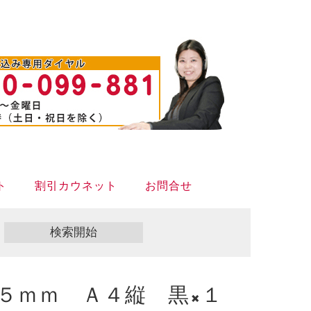
ト
割引カウネット
お問合せ
５ｍｍ Ａ４縦 黒×１