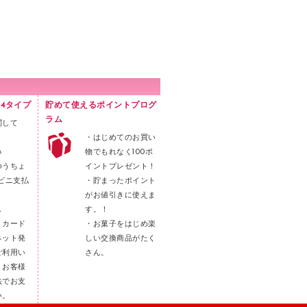
4タイプ
貯めて使えるポイントプログ
ラム
関して
・はじめてのお買い
み
物でもれなく100ポ
ゆうちょ
イントプレゼント！
ビニ支払
・貯まったポイント
がお値引きに使えま
し
す。！
トカード
・お菓子をはじめ楽
ネット発
しい交換商品がたく
ご利用い
さん。
。お客様
法でお支
い。