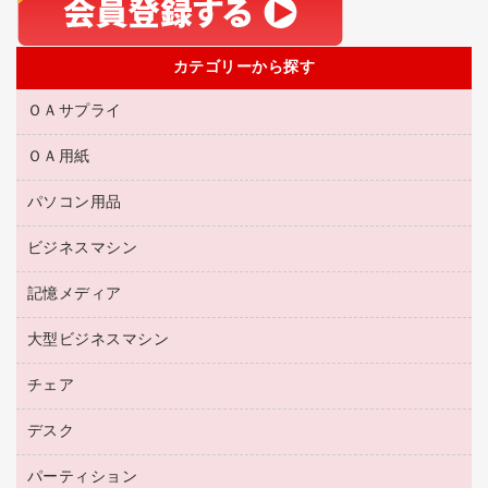
カテゴリーから探す
ＯＡサプライ
ＯＡ用紙
互換インクカートリッジ
リサイクルトナー（リターン方式）
パソコン用品
名刺用紙
リサイクルトナー（プール方式）
帳票用紙／フォーム用紙
ビジネスマシン
パソコン周辺機器
リサイクルインクカートリッジ
ワープロ用紙
各種ケーブル
プリンタ用リボン
記憶メディア
電話機
ラベル用紙
マウスパッド
ファクシミリトナー
レーザープリンタ／複合機
プロッター用紙
大型ビジネスマシン
ブルーレイディスク
マウス
トナーカートリッジ
メモリーカード
ファクシミリ用紙
ＤＶＤ
パソコンバッグ／収納用品
チェア
プリンタ
コピートナー
プロジェクタ
ハガキ用紙
ＣＤ－ＲＷ
パソコンアクセサリー
インクカートリッジ
ファクシミリ
デスク
応接イス・ベンチ
その他コピー用紙・プリンタ用紙
ＣＤ－Ｒ
ネットワーク／ＬＡＮ機器
パソコン本体
ミーティングチェア
コピー用紙
メディア収納用品
パーティション
ミーティングテーブル
ネットワーク／ＬＡＮアクセサリー