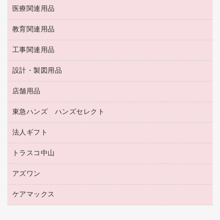
慶弔用品
両面テープ
収納保存用品
医療関連用品
パソコンソフト
スリッパ・サンダル・シューズ
修正液・修正ペン
額縁
名札
持ち出しファイル
スポーツ・レジャー用品
修正テープ
教育関連用品
保健用品
各種用紙
保管・整理用品
レターファイル
ゴミ袋
蛍光マーカー
使い捨て手袋
ルーズリーフ
壁面／足元収納
工事関連用品
教育関連用品
リングファイル
キッチン用品
鉛筆
感染症対策用品
バインダーノート
文書保存箱
プレゼン用ファイル
食品添加物製品
設計・製図用品
工事関連用品
マーキングペン（油性）
介護用品
ノート
備品／小物ケース
フラットファイル
屋外用品
マーキングペン（水性）
医療関連用品
店舗用品
設計・製図用品
透明テープ 事務用
フォルダー
ホワイトボード用マーカー
感染症対策用品（食品・飲料・食添製品）
電話台
東急ハンズ ハンズセレクト
店舗運営用品
ファイルボックス
ボールペン用替芯
接着用品
陳列什器
パイプ式ファイル
法人ギフト
東急ハンズ
ボールペン（油性）
製本用品
紙手提げ袋
その他ファイル
ボールペン（ゲルインク）
トラスコ中山
高島屋
針なしステープラー
レジ・ポリ袋
コンピュータ用ファイル
シャープペンシル用替芯
カウネットギフト
紙めくり
ディスプレイ用品
アズワン
建築・作業用品
クリヤーホルダー
シャープペンシル
高島屋（食品・飲料）
裁断機
サイン・看板用品
研究・環境管理用品
クリヤーブック（差替式）
ケアマックス
医療・介護用品（食品・飲料・食添製品）
カウネットギフト（食品・飲料）
結束・とじ込み用品
カウンター／お会計用品
クリヤーブック（固定式）
研究・環境管理用品
医療・介護用品（食品・飲料・食添製品）
掲示用品
ＰＯＰ用品