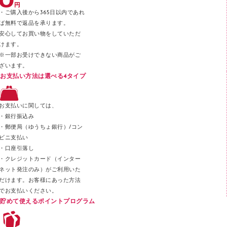
テープのり
・ご購入後から365日以内であれ
テープカッター
ば無料で返品を承ります。
安心してお買い物をしていただ
その他文具
けます。
セロハンテープ
※一部お受けできない商品がご
ざいます。
スプレーのり クリーナー
お支払い方法は選べる4タイプ
ステープル針
ステープラー本体
お支払いに関しては、
スティックのり
・銀行振込み
・郵便局（ゆうちょ銀行）/コン
クリップ
ビニ支払い
カッター
・口座引落し
・クレジットカード（インター
ネット発注のみ）がご利用いた
だけます。お客様にあった方法
でお支払いください。
貯めて使えるポイントプログラム