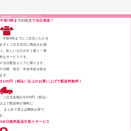
クリップボード
液体のり
カードケース
印章用品
Ｚ式ファイル
午前11時までの注文で当日発送！
レタートレー
３０穴リフィル・３０穴インデックス
レターケース
２穴リフィル・２穴インデックス
・午前11時までにご注文いただき
ラベル類
ますとご注文当日に商品をお届
け。欲しいものがすぐ届く！便
メンディングテープ
利なサービスです。
メッシュケース／ペンケース
※当日配送エリアに限ります。
※日曜・祝日・年末年始を除き
フロアケース
ます。
ブックエンド／ブックスタンド
2,500円（税込）以上のお買い上げで配送料無料！
ファスナーつづり紐
パンチ
・ご注文金額が2,500円（税込）
以上で配送料が無料に
はさみ
。 まとめて買えば断然お得で
デスクマット
す。
365日無料返品引取りサービス
デスクトレー