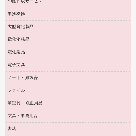
梱包用テープ
洗濯用品
印鑑作成サービス
シヤチハタスタンプ作成サービス
コーヒーメーカー・備品
ゴム印（フリーサイズ印）作成サービス
工場用品
洗濯用洗剤
カウネットスタンプ作成サービス
インスタントコーヒー
事務機器
印鑑作成サービス
結束用品
消臭・芳香剤
お茶備品
大型電化製品
大型シュレッダー（共配）
園芸用品
殺虫剤
医薬部外品
レーザーポインター
ペット用品
飲食用消耗品
電化消耗品
冷蔵庫・キッチン・調理家電
ラミネートフィルム
飲食雑貨用品
テレビ・ＡＶ機器
電化製品
電球・蛍光灯
ラミネータ
ペーパータオル
乾電池・充電池
タイムレコーダー
電子文具
掃除機・クリーナー
ハンドソープ・石鹸
フィルム・カメラ用品
タイムカード
空調・季節家電
トイレ用品
ノート・紙製品
電卓
デスクライト
シュレッダ
その他電化製品
トイレ用洗剤
ラベルライター
アルバム
ファイル
封筒
ＯＨＰ用品
キッチン・調理家電
トイレットペーパー
ラベルテープ
懐中電灯・ライト
粘着メモ
ＯＡタップ／延長コード
筆記具・修正用品
名刺整理用品
ティッシュペーパー
その他電子文具
伝票
ＡＶ機器・アクセサリー
板目表紙・綴込表紙
ダストボックス
文具・事務用品
万年筆
典礼用品
背幅が伸びるファイル
タオル・アメニティ用品
筆ペン
帳簿
書籍
輪ゴム
統一伝票用ファイル
その他雑貨
消しゴム