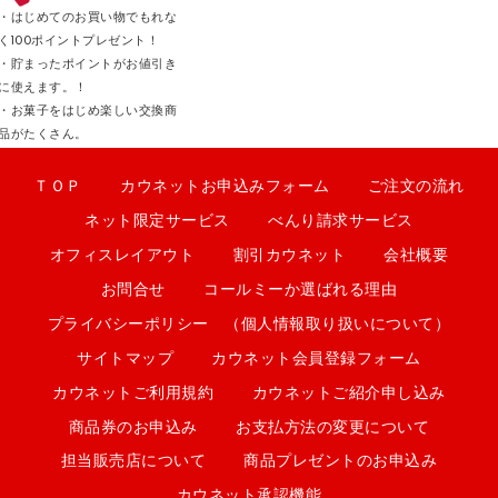
・はじめてのお買い物でもれな
く100ポイントプレゼント！
・貯まったポイントがお値引き
に使えます。！
・お菓子をはじめ楽しい交換商
品がたくさん。
ＴＯＰ
カウネットお申込みフォーム
ご注文の流れ
ネット限定サービス
べんり請求サービス
オフィスレイアウト
割引カウネット
会社概要
お問合せ
コールミーか選ばれる理由
プライバシーポリシー （個人情報取り扱いについて）
サイトマップ
カウネット会員登録フォーム
カウネットご利用規約
カウネットご紹介申し込み
商品券のお申込み
お支払方法の変更について
担当販売店について
商品プレゼントのお申込み
カウネット承認機能