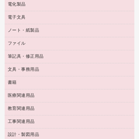
テレビ・ＡＶ機器
電化製品
電球・蛍光灯
ラミネータ
ペーパータオル
乾電池・充電池
タイムレコーダー
電子文具
掃除機・クリーナー
ハンドソープ・石鹸
フィルム・カメラ用品
タイムカード
空調・季節家電
トイレ用品
ノート・紙製品
電卓
デスクライト
シュレッダ
その他電化製品
トイレ用洗剤
ラベルライター
アルバム
ファイル
封筒
ＯＨＰ用品
キッチン・調理家電
トイレットペーパー
ラベルテープ
懐中電灯・ライト
粘着メモ
ＯＡタップ／延長コード
筆記具・修正用品
名刺整理用品
ティッシュペーパー
その他電子文具
伝票
ＡＶ機器・アクセサリー
板目表紙・綴込表紙
ダストボックス
文具・事務用品
万年筆
典礼用品
背幅が伸びるファイル
タオル・アメニティ用品
筆ペン
帳簿
書籍
輪ゴム
統一伝票用ファイル
その他雑貨
消しゴム
慶弔用品
両面テープ
収納保存用品
医療関連用品
パソコンソフト
スリッパ・サンダル・シューズ
修正液・修正ペン
額縁
名札
持ち出しファイル
スポーツ・レジャー用品
修正テープ
教育関連用品
保健用品
各種用紙
保管・整理用品
レターファイル
ゴミ袋
蛍光マーカー
使い捨て手袋
ルーズリーフ
壁面／足元収納
工事関連用品
教育関連用品
リングファイル
キッチン用品
鉛筆
感染症対策用品
バインダーノート
文書保存箱
プレゼン用ファイル
食品添加物製品
設計・製図用品
工事関連用品
マーキングペン（油性）
介護用品