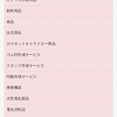
オフィス作業用品
医療・介護・ワーキングウェア
その他収納
ＯＡクリーナー／エアダスター
ブラウス・シャツ
飲料用品
養生用品
ＬＡＮケーブル
アウター
防災用品
食品
緑茶飲料
ＨＤＤ／ＳＳＤ
防災用備蓄食品・飲料
茶葉・インスタント
ディスプレイモニター
生活用品
食品
台車・脚立
紅茶・バラエティ飲料
菓子
倉庫収納用品
カウネットキャラクター商品
浴室用品
レギュラーコーヒー
作業用手袋
台所用洗剤
ミルク・シュガー
ゴム印作成サービス
カウネットキャラクター商品
作業用雑貨
掃除用品
ミネラルウォーター
スタンプ作成サービス
ゴム印作成サービス
梱包用品
掃除用洗剤
ソフトドリンク
ゴム印（一行印）作成サービス
梱包用テープ
洗濯用品
印鑑作成サービス
シヤチハタスタンプ作成サービス
コーヒーメーカー・備品
ゴム印（フリーサイズ印）作成サービス
工場用品
洗濯用洗剤
カウネットスタンプ作成サービス
インスタントコーヒー
事務機器
印鑑作成サービス
結束用品
消臭・芳香剤
お茶備品
大型電化製品
大型シュレッダー（共配）
園芸用品
殺虫剤
医薬部外品
レーザーポインター
ペット用品
飲食用消耗品
電化消耗品
冷蔵庫・キッチン・調理家電
ラミネートフィルム
飲食雑貨用品