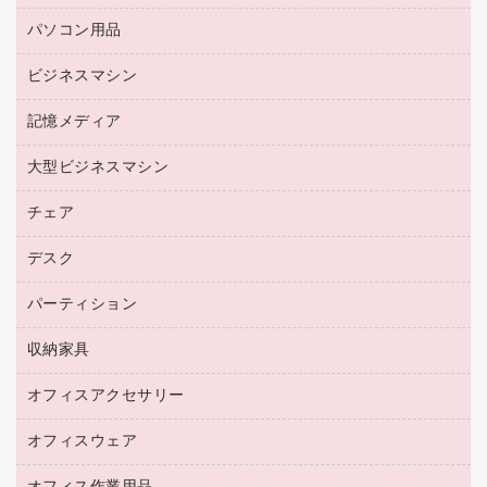
リサイクルトナー（リターン方式）
パソコン用品
名刺用紙
リサイクルトナー（プール方式）
帳票用紙／フォーム用紙
ビジネスマシン
パソコン周辺機器
リサイクルインクカートリッジ
ワープロ用紙
各種ケーブル
プリンタ用リボン
記憶メディア
電話機
ラベル用紙
マウスパッド
ファクシミリトナー
レーザープリンタ／複合機
プロッター用紙
大型ビジネスマシン
ブルーレイディスク
マウス
トナーカートリッジ
メモリーカード
ファクシミリ用紙
ＤＶＤ
パソコンバッグ／収納用品
チェア
プリンタ
コピートナー
プロジェクタ
ハガキ用紙
ＣＤ－ＲＷ
パソコンアクセサリー
インクカートリッジ
ファクシミリ
デスク
応接イス・ベンチ
その他コピー用紙・プリンタ用紙
ＣＤ－Ｒ
ネットワーク／ＬＡＮ機器
パソコン本体
ミーティングチェア
コピー用紙
メディア収納用品
パーティション
ミーティングテーブル
ネットワーク／ＬＡＮアクセサリー
デジタルカメラ
オフィスチェア
インクジェットプリンタ用紙
デスク
セキュリティ用品
収納家具
ホワイトボード・黒板
スキャナー
カウンター
スマートフォン／モバイル周辺機器
パーティション
コピー機
オフィスアクセサリー
保管庫・書庫
キーボード／テンキー
インクジェットプリンタ／複合機
金庫
オフィスウェア
オフィスアクセサリー
ＵＳＢハブ／ＵＳＢアクセサリー
ＵＳＢメモリ
ロッカー・下駄箱
ＯＡフィルター