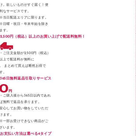
け。欲しいものがすぐ届く！便
メンディングテープ
利なサービスです。
メッシュケース／ペンケース
※当日配送エリアに限ります。
※日曜・祝日・年末年始を除き
フロアケース
ます。
ブックエンド／ブックスタンド
2,500円（税込）以上のお買い上げで配送料無料！
ファスナーつづり紐
パンチ
・ご注文金額が2,500円（税込）
以上で配送料が無料に
はさみ
。 まとめて買えば断然お得で
デスクマット
す。
365日無料返品引取りサービス
デスクトレー
テープのり
・ご購入後から365日以内であれ
テープカッター
ば無料で返品を承ります。
安心してお買い物をしていただ
その他文具
けます。
セロハンテープ
※一部お受けできない商品がご
ざいます。
スプレーのり クリーナー
お支払い方法は選べる4タイプ