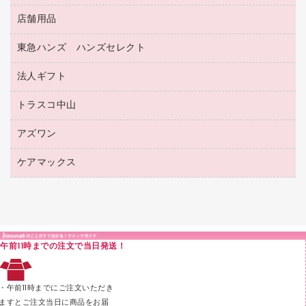
ノート
備品／小物ケース
フラットファイル
屋外用品
マーキングペン（水性）
医療関連用品
店舗用品
設計・製図用品
透明テープ 事務用
フォルダー
ホワイトボード用マーカー
感染症対策用品（食品・飲料・食添製品）
電話台
東急ハンズ ハンズセレクト
店舗運営用品
ファイルボックス
ボールペン用替芯
接着用品
陳列什器
パイプ式ファイル
法人ギフト
東急ハンズ
ボールペン（油性）
製本用品
紙手提げ袋
その他ファイル
ボールペン（ゲルインク）
トラスコ中山
高島屋
針なしステープラー
レジ・ポリ袋
コンピュータ用ファイル
シャープペンシル用替芯
カウネットギフト
紙めくり
ディスプレイ用品
アズワン
建築・作業用品
クリヤーホルダー
シャープペンシル
高島屋（食品・飲料）
裁断機
サイン・看板用品
研究・環境管理用品
クリヤーブック（差替式）
ケアマックス
医療・介護用品（食品・飲料・食添製品）
カウネットギフト（食品・飲料）
結束・とじ込み用品
カウンター／お会計用品
クリヤーブック（固定式）
研究・環境管理用品
医療・介護用品（食品・飲料・食添製品）
掲示用品
ＰＯＰ用品
クリップボード
液体のり
カードケース
印章用品
Ｚ式ファイル
午前11時までの注文で当日発送！
レタートレー
３０穴リフィル・３０穴インデックス
レターケース
２穴リフィル・２穴インデックス
・午前11時までにご注文いただき
ラベル類
ますとご注文当日に商品をお届