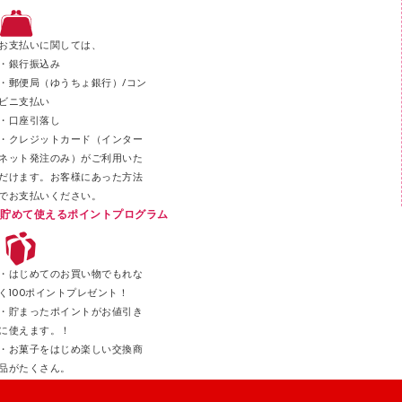
ステープル針
ステープラー本体
お支払いに関しては、
スティックのり
・銀行振込み
・郵便局（ゆうちょ銀行）/コン
クリップ
ビニ支払い
カッター
・口座引落し
・クレジットカード（インター
ネット発注のみ）がご利用いた
だけます。お客様にあった方法
でお支払いください。
貯めて使えるポイントプログラム
・はじめてのお買い物でもれな
く100ポイントプレゼント！
・貯まったポイントがお値引き
に使えます。！
・お菓子をはじめ楽しい交換商
品がたくさん。