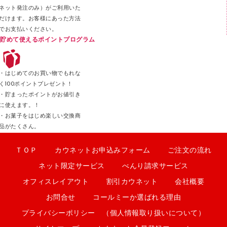
ネット発注のみ）がご利用いた
だけます。お客様にあった方法
でお支払いください。
貯めて使えるポイントプログラム
・はじめてのお買い物でもれな
く100ポイントプレゼント！
・貯まったポイントがお値引き
に使えます。！
・お菓子をはじめ楽しい交換商
品がたくさん。
ＴＯＰ
カウネットお申込みフォーム
ご注文の流れ
ネット限定サービス
べんり請求サービス
オフィスレイアウト
割引カウネット
会社概要
お問合せ
コールミーか選ばれる理由
プライバシーポリシー （個人情報取り扱いについて）