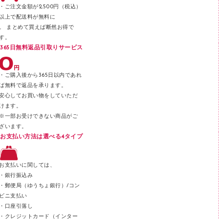
パンチ
・ご注文金額が2,500円（税込）
以上で配送料が無料に
はさみ
。 まとめて買えば断然お得で
デスクマット
す。
365日無料返品引取りサービス
デスクトレー
テープのり
・ご購入後から365日以内であれ
テープカッター
ば無料で返品を承ります。
安心してお買い物をしていただ
その他文具
けます。
セロハンテープ
※一部お受けできない商品がご
ざいます。
スプレーのり クリーナー
お支払い方法は選べる4タイプ
ステープル針
ステープラー本体
お支払いに関しては、
スティックのり
・銀行振込み
・郵便局（ゆうちょ銀行）/コン
クリップ
ビニ支払い
カッター
・口座引落し
・クレジットカード（インター