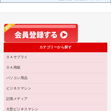
カテゴリーから探す
ＯＡサプライ
ＯＡ用紙
互換インクカートリッジ
リサイクルトナー（リターン方式）
パソコン用品
名刺用紙
リサイクルトナー（プール方式）
帳票用紙／フォーム用紙
ビジネスマシン
パソコン周辺機器
リサイクルインクカートリッジ
ワープロ用紙
各種ケーブル
プリンタ用リボン
記憶メディア
電話機
ラベル用紙
マウスパッド
ファクシミリトナー
レーザープリンタ／複合機
プロッター用紙
大型ビジネスマシン
ブルーレイディスク