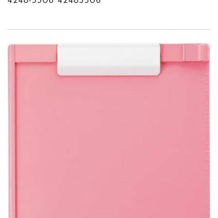
4248-5506 42485506