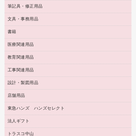
懐中電灯・ライト
粘着メモ
ＯＡタップ／延長コード
筆記具・修正用品
名刺整理用品
ティッシュペーパー
その他電子文具
伝票
ＡＶ機器・アクセサリー
板目表紙・綴込表紙
ダストボックス
文具・事務用品
万年筆
典礼用品
背幅が伸びるファイル
タオル・アメニティ用品
筆ペン
帳簿
書籍
輪ゴム
統一伝票用ファイル
その他雑貨
消しゴム
慶弔用品
両面テープ
収納保存用品
医療関連用品
パソコンソフト
スリッパ・サンダル・シューズ
修正液・修正ペン
額縁
名札
持ち出しファイル
スポーツ・レジャー用品
修正テープ
教育関連用品
保健用品
各種用紙
保管・整理用品
レターファイル
ゴミ袋
蛍光マーカー
使い捨て手袋
ルーズリーフ
壁面／足元収納
工事関連用品
教育関連用品
リングファイル
キッチン用品
鉛筆
感染症対策用品
バインダーノート
文書保存箱
プレゼン用ファイル
食品添加物製品
設計・製図用品
工事関連用品
マーキングペン（油性）
介護用品
ノート
備品／小物ケース
フラットファイル
屋外用品
マーキングペン（水性）
医療関連用品
店舗用品
設計・製図用品
透明テープ 事務用
フォルダー
ホワイトボード用マーカー
感染症対策用品（食品・飲料・食添製品）
電話台
東急ハンズ ハンズセレクト
店舗運営用品
ファイルボックス
ボールペン用替芯
接着用品
陳列什器
パイプ式ファイル
法人ギフト
東急ハンズ
ボールペン（油性）
製本用品
紙手提げ袋
その他ファイル
ボールペン（ゲルインク）
トラスコ中山
高島屋
針なしステープラー