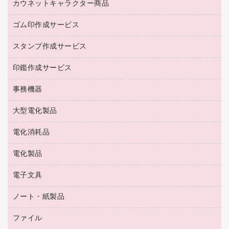
倉庫収納用品
カウネットキャラクター商品
浴室用品
レギュラーコーヒー
作業用手袋
台所用洗剤
ミルク・シュガー
ゴム印作成サービス
カウネットキャラクター商品
作業用雑貨
掃除用品
ミネラルウォーター
スタンプ作成サービス
ゴム印作成サービス
梱包用品
掃除用洗剤
ソフトドリンク
ゴム印（一行印）作成サービス
梱包用テープ
洗濯用品
印鑑作成サービス
シヤチハタスタンプ作成サービス
コーヒーメーカー・備品
ゴム印（フリーサイズ印）作成サービス
工場用品
洗濯用洗剤
カウネットスタンプ作成サービス
インスタントコーヒー
事務機器
印鑑作成サービス
結束用品
消臭・芳香剤
お茶備品
大型電化製品
大型シュレッダー（共配）
園芸用品
殺虫剤
医薬部外品
レーザーポインター
ペット用品
飲食用消耗品
電化消耗品
冷蔵庫・キッチン・調理家電
ラミネートフィルム
飲食雑貨用品
テレビ・ＡＶ機器
電化製品
電球・蛍光灯
ラミネータ
ペーパータオル
乾電池・充電池
タイムレコーダー
電子文具
掃除機・クリーナー
ハンドソープ・石鹸
フィルム・カメラ用品
タイムカード
空調・季節家電
トイレ用品
ノート・紙製品
電卓
デスクライト
シュレッダ
その他電化製品
トイレ用洗剤
ラベルライター
アルバム
ファイル
封筒
ＯＨＰ用品
キッチン・調理家電
トイレットペーパー
ラベルテープ