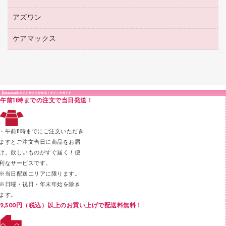
レジ・ポリ袋
コンピュータ用ファイル
シャープペンシル用替芯
カウネットギフト
紙めくり
ディスプレイ用品
アズワン
建築・作業用品
クリヤーホルダー
シャープペンシル
高島屋（食品・飲料）
裁断機
サイン・看板用品
研究・環境管理用品
クリヤーブック（差替式）
ケアマックス
医療・介護用品（食品・飲料・食添製品）
カウネットギフト（食品・飲料）
結束・とじ込み用品
カウンター／お会計用品
クリヤーブック（固定式）
研究・環境管理用品
医療・介護用品（食品・飲料・食添製品）
掲示用品
ＰＯＰ用品
クリップボード
液体のり
カードケース
印章用品
Ｚ式ファイル
午前11時までの注文で当日発送！
レタートレー
３０穴リフィル・３０穴インデックス
レターケース
２穴リフィル・２穴インデックス
・午前11時までにご注文いただき
ラベル類
ますとご注文当日に商品をお届
け。欲しいものがすぐ届く！便
メンディングテープ
利なサービスです。
メッシュケース／ペンケース
※当日配送エリアに限ります。
※日曜・祝日・年末年始を除き
フロアケース
ます。
ブックエンド／ブックスタンド
2,500円（税込）以上のお買い上げで配送料無料！
ファスナーつづり紐