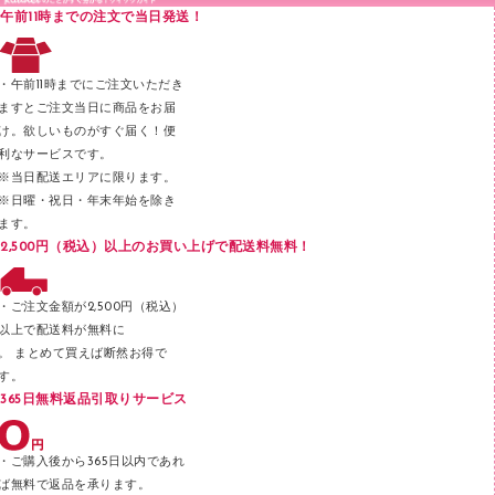
印章用品
Ｚ式ファイル
午前11時までの注文で当日発送！
レタートレー
３０穴リフィル・３０穴インデックス
レターケース
２穴リフィル・２穴インデックス
・午前11時までにご注文いただき
ラベル類
ますとご注文当日に商品をお届
け。欲しいものがすぐ届く！便
メンディングテープ
利なサービスです。
メッシュケース／ペンケース
※当日配送エリアに限ります。
※日曜・祝日・年末年始を除き
フロアケース
ます。
ブックエンド／ブックスタンド
2,500円（税込）以上のお買い上げで配送料無料！
ファスナーつづり紐
パンチ
・ご注文金額が2,500円（税込）
以上で配送料が無料に
はさみ
。 まとめて買えば断然お得で
デスクマット
す。
365日無料返品引取りサービス
デスクトレー
テープのり
・ご購入後から365日以内であれ
テープカッター
ば無料で返品を承ります。