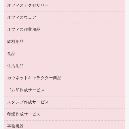
スマートフォン／モバイル周辺機器
パーティション
コピー機
オフィスアクセサリー
保管庫・書庫
キーボード／テンキー
インクジェットプリンタ／複合機
金庫
オフィスウェア
オフィスアクセサリー
ＵＳＢハブ／ＵＳＢアクセサリー
ＵＳＢメモリ
ロッカー・下駄箱
ＯＡフィルター
オフィス作業用品
医療・介護・ワーキングウェア
その他収納
ＯＡクリーナー／エアダスター
ブラウス・シャツ
飲料用品
養生用品
ＬＡＮケーブル
アウター
防災用品
食品
緑茶飲料
ＨＤＤ／ＳＳＤ
防災用備蓄食品・飲料
茶葉・インスタント
ディスプレイモニター
生活用品
食品
台車・脚立
紅茶・バラエティ飲料
菓子
倉庫収納用品
カウネットキャラクター商品
浴室用品
レギュラーコーヒー
作業用手袋
台所用洗剤
ミルク・シュガー
ゴム印作成サービス
カウネットキャラクター商品
作業用雑貨
掃除用品
ミネラルウォーター
スタンプ作成サービス
ゴム印作成サービス
梱包用品
掃除用洗剤
ソフトドリンク
ゴム印（一行印）作成サービス
梱包用テープ
洗濯用品
印鑑作成サービス
シヤチハタスタンプ作成サービス
コーヒーメーカー・備品
ゴム印（フリーサイズ印）作成サービス
工場用品
洗濯用洗剤
カウネットスタンプ作成サービス
インスタントコーヒー
事務機器
印鑑作成サービス