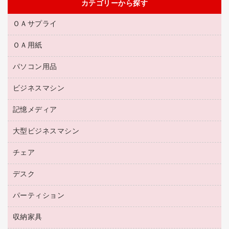
カテゴリーから探す
ＯＡサプライ
ＯＡ用紙
互換インクカートリッジ
リサイクルトナー（リターン方式）
パソコン用品
名刺用紙
リサイクルトナー（プール方式）
帳票用紙／フォーム用紙
ビジネスマシン
パソコン周辺機器
リサイクルインクカートリッジ
ワープロ用紙
各種ケーブル
プリンタ用リボン
記憶メディア
電話機
ラベル用紙
マウスパッド
ファクシミリトナー
レーザープリンタ／複合機
プロッター用紙
大型ビジネスマシン
ブルーレイディスク
マウス
トナーカートリッジ
メモリーカード
ファクシミリ用紙
ＤＶＤ
パソコンバッグ／収納用品
チェア
プリンタ
コピートナー
プロジェクタ
ハガキ用紙
ＣＤ－ＲＷ
パソコンアクセサリー
インクカートリッジ
ファクシミリ
デスク
応接イス・ベンチ
その他コピー用紙・プリンタ用紙
ＣＤ－Ｒ
ネットワーク／ＬＡＮ機器
パソコン本体
ミーティングチェア
コピー用紙
メディア収納用品
パーティション
ミーティングテーブル
ネットワーク／ＬＡＮアクセサリー
デジタルカメラ
オフィスチェア
インクジェットプリンタ用紙
デスク
セキュリティ用品
収納家具
ホワイトボード・黒板
スキャナー
カウンター