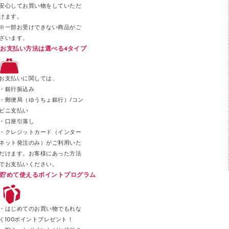
安心してお買い物をしていただ
その他文具
けます。
セロハンテープ
※一部お受けできない商品がご
ざいます。
スプレーのり クリーナー
お支払い方法は選べる4タイプ
ステープル針
ステープラー本体
お支払いに関しては、
スティックのり
・銀行振込み
・郵便局（ゆうちょ銀行）/コン
クリップ
ビニ支払い
カッター
・口座引落し
・クレジットカード（インター
ネット発注のみ）がご利用いた
だけます。お客様にあった方法
でお支払いください。
貯めて使えるポイントプログラム
・はじめてのお買い物でもれな
く100ポイントプレゼント！