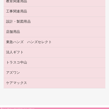
修正テープ
教育関連用品
保健用品
各種用紙
保管・整理用品
レターファイル
ゴミ袋
蛍光マーカー
使い捨て手袋
ルーズリーフ
壁面／足元収納
工事関連用品
教育関連用品
リングファイル
キッチン用品
鉛筆
感染症対策用品
バインダーノート
文書保存箱
プレゼン用ファイル
食品添加物製品
設計・製図用品
工事関連用品
マーキングペン（油性）
介護用品
ノート
備品／小物ケース
フラットファイル
屋外用品
マーキングペン（水性）
医療関連用品
店舗用品
設計・製図用品
透明テープ 事務用
フォルダー
ホワイトボード用マーカー
感染症対策用品（食品・飲料・食添製品）
電話台
東急ハンズ ハンズセレクト
店舗運営用品
ファイルボックス
ボールペン用替芯
接着用品
陳列什器
パイプ式ファイル
法人ギフト
東急ハンズ
ボールペン（油性）
製本用品
紙手提げ袋
その他ファイル
ボールペン（ゲルインク）
トラスコ中山
高島屋
針なしステープラー
レジ・ポリ袋
コンピュータ用ファイル
シャープペンシル用替芯
カウネットギフト
紙めくり
ディスプレイ用品
アズワン
建築・作業用品
クリヤーホルダー
シャープペンシル
高島屋（食品・飲料）
裁断機
サイン・看板用品
研究・環境管理用品
クリヤーブック（差替式）
ケアマックス
医療・介護用品（食品・飲料・食添製品）
カウネットギフト（食品・飲料）
結束・とじ込み用品
カウンター／お会計用品
クリヤーブック（固定式）
研究・環境管理用品
医療・介護用品（食品・飲料・食添製品）
掲示用品
ＰＯＰ用品
クリップボード
液体のり
カードケース