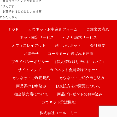
・貯まったポイントがお値引き
に使えます。！
・お菓子をはじめ楽しい交換商
品がたくさん。
ＴＯＰ
カウネットお申込みフォーム
ご注文の流れ
ネット限定サービス
べんり請求サービス
オフィスレイアウト
割引カウネット
会社概要
お問合せ
コールミーか選ばれる理由
プライバシーポリシー （個人情報取り扱いについて）
サイトマップ
カウネット会員登録フォーム
カウネットご利用規約
カウネットご紹介申し込み
商品券のお申込み
お支払方法の変更について
担当販売店について
商品プレゼントのお申込み
カウネット承認機能
株式会社コール・ミー