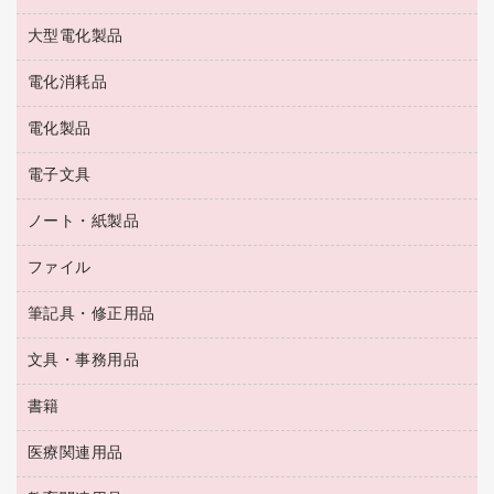
結束用品
消臭・芳香剤
お茶備品
大型電化製品
大型シュレッダー（共配）
園芸用品
殺虫剤
医薬部外品
レーザーポインター
ペット用品
飲食用消耗品
電化消耗品
冷蔵庫・キッチン・調理家電
ラミネートフィルム
飲食雑貨用品
テレビ・ＡＶ機器
電化製品
電球・蛍光灯
ラミネータ
ペーパータオル
乾電池・充電池
タイムレコーダー
電子文具
掃除機・クリーナー
ハンドソープ・石鹸
フィルム・カメラ用品
タイムカード
空調・季節家電
トイレ用品
ノート・紙製品
電卓
デスクライト
シュレッダ
その他電化製品
トイレ用洗剤
ラベルライター
アルバム
ファイル
封筒
ＯＨＰ用品
キッチン・調理家電
トイレットペーパー
ラベルテープ
懐中電灯・ライト
粘着メモ
ＯＡタップ／延長コード
筆記具・修正用品
名刺整理用品
ティッシュペーパー
その他電子文具
伝票
ＡＶ機器・アクセサリー
板目表紙・綴込表紙
ダストボックス
文具・事務用品
万年筆
典礼用品
背幅が伸びるファイル
タオル・アメニティ用品
筆ペン
帳簿
書籍
輪ゴム
統一伝票用ファイル
その他雑貨
消しゴム
慶弔用品
両面テープ
収納保存用品
医療関連用品
パソコンソフト
スリッパ・サンダル・シューズ
修正液・修正ペン
額縁
名札
持ち出しファイル
スポーツ・レジャー用品