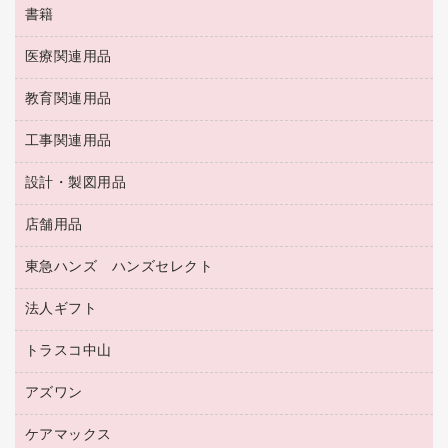
筆ペン
帳簿
書籍
輪ゴム
統一伝票用ファイル
その他雑貨
消しゴム
慶弔用品
両面テープ
収納保存用品
医療関連用品
パソコンソフト
スリッパ・サンダル・シューズ
修正液・修正ペン
額縁
名札
持ち出しファイル
スポーツ・レジャー用品
修正テープ
教育関連用品
保健用品
各種用紙
保管・整理用品
レターファイル
ゴミ袋
蛍光マーカー
使い捨て手袋
ルーズリーフ
壁面／足元収納
工事関連用品
教育関連用品
リングファイル
キッチン用品
鉛筆
感染症対策用品
バインダーノート
文書保存箱
プレゼン用ファイル
食品添加物製品
設計・製図用品
工事関連用品
マーキングペン（油性）
介護用品
ノート
備品／小物ケース
フラットファイル
屋外用品
マーキングペン（水性）
医療関連用品
店舗用品
設計・製図用品
透明テープ 事務用
フォルダー
ホワイトボード用マーカー
感染症対策用品（食品・飲料・食添製品）
電話台
東急ハンズ ハンズセレクト
店舗運営用品
ファイルボックス
ボールペン用替芯
接着用品
陳列什器
パイプ式ファイル
法人ギフト
東急ハンズ
ボールペン（油性）
製本用品
紙手提げ袋
その他ファイル
ボールペン（ゲルインク）
トラスコ中山
高島屋
針なしステープラー
レジ・ポリ袋
コンピュータ用ファイル
シャープペンシル用替芯
カウネットギフト
紙めくり
ディスプレイ用品
アズワン
建築・作業用品
クリヤーホルダー
シャープペンシル
高島屋（食品・飲料）
裁断機
サイン・看板用品
研究・環境管理用品
クリヤーブック（差替式）
ケアマックス
医療・介護用品（食品・飲料・食添製品）
カウネットギフト（食品・飲料）