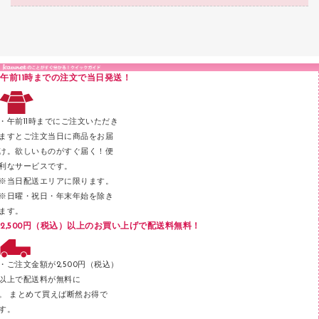
結束・とじ込み用品
カウンター／お会計用品
クリヤーブック（固定式）
研究・環境管理用品
医療・介護用品（食品・飲料・食添製品）
掲示用品
ＰＯＰ用品
クリップボード
液体のり
カードケース
印章用品
Ｚ式ファイル
午前11時までの注文で当日発送！
レタートレー
３０穴リフィル・３０穴インデックス
レターケース
２穴リフィル・２穴インデックス
・午前11時までにご注文いただき
ラベル類
ますとご注文当日に商品をお届
け。欲しいものがすぐ届く！便
メンディングテープ
利なサービスです。
メッシュケース／ペンケース
※当日配送エリアに限ります。
※日曜・祝日・年末年始を除き
フロアケース
ます。
ブックエンド／ブックスタンド
2,500円（税込）以上のお買い上げで配送料無料！
ファスナーつづり紐
パンチ
・ご注文金額が2,500円（税込）
以上で配送料が無料に
はさみ
。 まとめて買えば断然お得で
デスクマット
す。