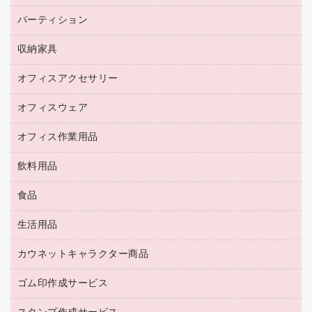
ネットワーク／ＬＡＮ機器
パソコン本体
ミーティングチェア
コピー用紙
メディア収納用品
パーティション
ミーティングテーブル
ネットワーク／ＬＡＮアクセサリー
デジタルカメラ
オフィスチェア
インクジェットプリンタ用紙
デスク
セキュリティ用品
収納家具
ホワイトボード・黒板
スキャナー
カウンター
スマートフォン／モバイル周辺機器
パーティション
コピー機
オフィスアクセサリー
保管庫・書庫
キーボード／テンキー
インクジェットプリンタ／複合機
金庫
オフィスウェア
オフィスアクセサリー
ＵＳＢハブ／ＵＳＢアクセサリー
ＵＳＢメモリ
ロッカー・下駄箱
ＯＡフィルター
オフィス作業用品
医療・介護・ワーキングウェア
その他収納
ＯＡクリーナー／エアダスター
ブラウス・シャツ
飲料用品
養生用品
ＬＡＮケーブル
アウター
防災用品
食品
緑茶飲料
ＨＤＤ／ＳＳＤ
防災用備蓄食品・飲料
茶葉・インスタント
ディスプレイモニター
生活用品
食品
台車・脚立
紅茶・バラエティ飲料
菓子
倉庫収納用品
カウネットキャラクター商品
浴室用品
レギュラーコーヒー
作業用手袋
台所用洗剤
ミルク・シュガー
ゴム印作成サービス
カウネットキャラクター商品
作業用雑貨
掃除用品
ミネラルウォーター