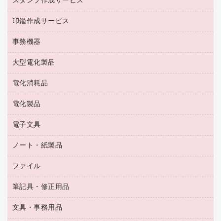
スタンプ作成サービス
ゴム印作成サービス
梱包用品
掃除用洗剤
ソフトドリンク
ゴム印（一行印）作成サービス
梱包用テープ
洗濯用品
印鑑作成サービス
シヤチハタスタンプ作成サービス
コーヒーメーカー・備品
ゴム印（フリーサイズ印）作成サービス
工場用品
洗濯用洗剤
カウネットスタンプ作成サービス
インスタントコーヒー
事務機器
印鑑作成サービス
結束用品
消臭・芳香剤
お茶備品
大型電化製品
大型シュレッダー（共配）
園芸用品
殺虫剤
医薬部外品
レーザーポインター
ペット用品
飲食用消耗品
電化消耗品
冷蔵庫・キッチン・調理家電
ラミネートフィルム
飲食雑貨用品
テレビ・ＡＶ機器
電化製品
電球・蛍光灯
ラミネータ
ペーパータオル
乾電池・充電池
タイムレコーダー
電子文具
掃除機・クリーナー
ハンドソープ・石鹸
フィルム・カメラ用品
タイムカード
空調・季節家電
トイレ用品
ノート・紙製品
電卓
デスクライト
シュレッダ
その他電化製品
トイレ用洗剤
ラベルライター
アルバム
ファイル
封筒
ＯＨＰ用品
キッチン・調理家電
トイレットペーパー
ラベルテープ
懐中電灯・ライト
粘着メモ
ＯＡタップ／延長コード
筆記具・修正用品
名刺整理用品
ティッシュペーパー
その他電子文具
伝票
ＡＶ機器・アクセサリー
板目表紙・綴込表紙
ダストボックス
文具・事務用品
万年筆
典礼用品
背幅が伸びるファイル
タオル・アメニティ用品