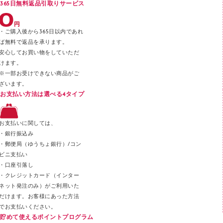
365日無料返品引取りサービス
デスクトレー
テープのり
・ご購入後から365日以内であれ
テープカッター
ば無料で返品を承ります。
安心してお買い物をしていただ
その他文具
けます。
セロハンテープ
※一部お受けできない商品がご
ざいます。
スプレーのり クリーナー
お支払い方法は選べる4タイプ
ステープル針
ステープラー本体
お支払いに関しては、
スティックのり
・銀行振込み
・郵便局（ゆうちょ銀行）/コン
クリップ
ビニ支払い
カッター
・口座引落し
・クレジットカード（インター
ネット発注のみ）がご利用いた
だけます。お客様にあった方法
でお支払いください。
貯めて使えるポイントプログラム