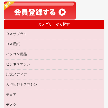
カテゴリーから探す
ＯＡサプライ
ＯＡ用紙
互換インクカートリッジ
リサイクルトナー（リターン方式）
パソコン用品
名刺用紙
リサイクルトナー（プール方式）
帳票用紙／フォーム用紙
ビジネスマシン
パソコン周辺機器
リサイクルインクカートリッジ
ワープロ用紙
各種ケーブル
プリンタ用リボン
記憶メディア
電話機
ラベル用紙
マウスパッド
ファクシミリトナー
レーザープリンタ／複合機
プロッター用紙
大型ビジネスマシン
ブルーレイディスク
マウス
トナーカートリッジ
メモリーカード
ファクシミリ用紙
ＤＶＤ
パソコンバッグ／収納用品
チェア
プリンタ
コピートナー
プロジェクタ
ハガキ用紙
ＣＤ－ＲＷ
パソコンアクセサリー
インクカートリッジ
ファクシミリ
デスク
応接イス・ベンチ
その他コピー用紙・プリンタ用紙
ＣＤ－Ｒ