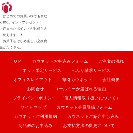
・はじめてのお買い物でもれな
く100ポイントプレゼント！
・貯まったポイントがお値引き
に使えます。！
・お菓子をはじめ楽しい交換商
品がたくさん。
ＴＯＰ
カウネットお申込みフォーム
ご注文の流れ
ネット限定サービス
べんり請求サービス
オフィスレイアウト
割引カウネット
会社概要
お問合せ
コールミーか選ばれる理由
プライバシーポリシー （個人情報取り扱いについて）
サイトマップ
カウネット会員登録フォーム
カウネットご利用規約
カウネットご紹介申し込み
商品券のお申込み
お支払方法の変更について