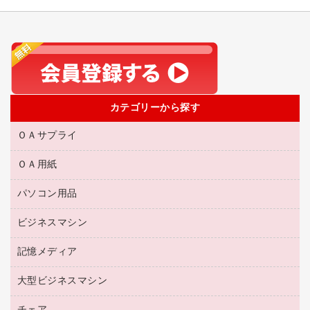
カテゴリーから探す
ＯＡサプライ
ＯＡ用紙
互換インクカートリッジ
リサイクルトナー（リターン方式）
パソコン用品
名刺用紙
リサイクルトナー（プール方式）
帳票用紙／フォーム用紙
ビジネスマシン
パソコン周辺機器
リサイクルインクカートリッジ
ワープロ用紙
各種ケーブル
プリンタ用リボン
記憶メディア
電話機
ラベル用紙
マウスパッド
ファクシミリトナー
レーザープリンタ／複合機
プロッター用紙
大型ビジネスマシン
ブルーレイディスク
マウス
トナーカートリッジ
メモリーカード
ファクシミリ用紙
ＤＶＤ
パソコンバッグ／収納用品