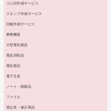
作業用手袋
台所用洗剤
ミルク・シュガー
ゴム印作成サービス
カウネットキャラクター商品
作業用雑貨
掃除用品
ミネラルウォーター
スタンプ作成サービス
ゴム印作成サービス
梱包用品
掃除用洗剤
ソフトドリンク
ゴム印（一行印）作成サービス
梱包用テープ
洗濯用品
印鑑作成サービス
シヤチハタスタンプ作成サービス
コーヒーメーカー・備品
ゴム印（フリーサイズ印）作成サービス
工場用品
洗濯用洗剤
カウネットスタンプ作成サービス
インスタントコーヒー
事務機器
印鑑作成サービス
結束用品
消臭・芳香剤
お茶備品
大型電化製品
大型シュレッダー（共配）
園芸用品
殺虫剤
医薬部外品
レーザーポインター
ペット用品
飲食用消耗品
電化消耗品
冷蔵庫・キッチン・調理家電
ラミネートフィルム
飲食雑貨用品
テレビ・ＡＶ機器
電化製品
電球・蛍光灯
ラミネータ
ペーパータオル
乾電池・充電池
タイムレコーダー
電子文具
掃除機・クリーナー
ハンドソープ・石鹸
フィルム・カメラ用品
タイムカード
空調・季節家電
トイレ用品
ノート・紙製品
電卓
デスクライト
シュレッダ
その他電化製品
トイレ用洗剤
ラベルライター
アルバム
ファイル
封筒
ＯＨＰ用品
キッチン・調理家電
トイレットペーパー
ラベルテープ
懐中電灯・ライト
粘着メモ
ＯＡタップ／延長コード
筆記具・修正用品
名刺整理用品
ティッシュペーパー
その他電子文具