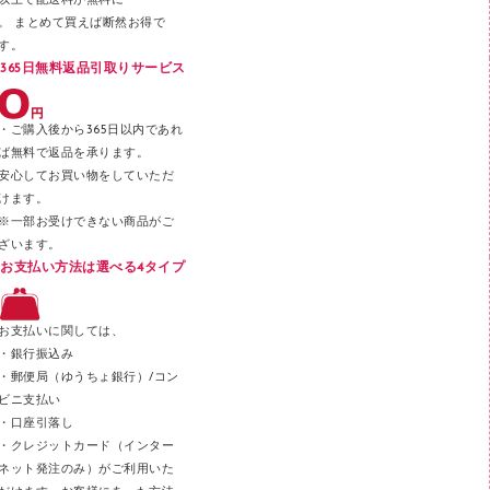
以上で配送料が無料に
はさみ
。 まとめて買えば断然お得で
デスクマット
す。
365日無料返品引取りサービス
デスクトレー
テープのり
・ご購入後から365日以内であれ
テープカッター
ば無料で返品を承ります。
安心してお買い物をしていただ
その他文具
けます。
セロハンテープ
※一部お受けできない商品がご
ざいます。
スプレーのり クリーナー
お支払い方法は選べる4タイプ
ステープル針
ステープラー本体
お支払いに関しては、
スティックのり
・銀行振込み
・郵便局（ゆうちょ銀行）/コン
クリップ
ビニ支払い
カッター
・口座引落し
・クレジットカード（インター
ネット発注のみ）がご利用いた