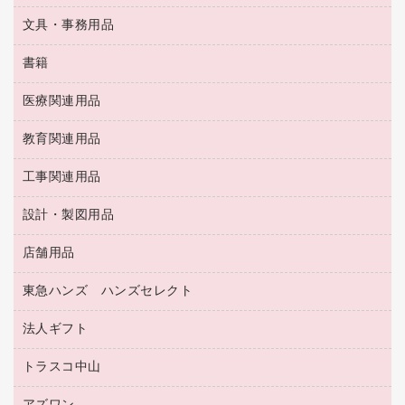
伝票
ＡＶ機器・アクセサリー
板目表紙・綴込表紙
ダストボックス
文具・事務用品
万年筆
典礼用品
背幅が伸びるファイル
タオル・アメニティ用品
筆ペン
帳簿
書籍
輪ゴム
統一伝票用ファイル
その他雑貨
消しゴム
慶弔用品
両面テープ
収納保存用品
医療関連用品
パソコンソフト
スリッパ・サンダル・シューズ
修正液・修正ペン
額縁
名札
持ち出しファイル
スポーツ・レジャー用品
修正テープ
教育関連用品
保健用品
各種用紙
保管・整理用品
レターファイル
ゴミ袋
蛍光マーカー
使い捨て手袋
ルーズリーフ
壁面／足元収納
工事関連用品
教育関連用品
リングファイル
キッチン用品
鉛筆
感染症対策用品
バインダーノート
文書保存箱
プレゼン用ファイル
食品添加物製品
設計・製図用品
工事関連用品
マーキングペン（油性）
介護用品
ノート
備品／小物ケース
フラットファイル
屋外用品
マーキングペン（水性）
医療関連用品
店舗用品
設計・製図用品
透明テープ 事務用
フォルダー
ホワイトボード用マーカー
感染症対策用品（食品・飲料・食添製品）
電話台
東急ハンズ ハンズセレクト
店舗運営用品
ファイルボックス
ボールペン用替芯
接着用品
陳列什器
パイプ式ファイル
法人ギフト
東急ハンズ
ボールペン（油性）
製本用品
紙手提げ袋
その他ファイル
ボールペン（ゲルインク）
トラスコ中山
高島屋
針なしステープラー
レジ・ポリ袋
コンピュータ用ファイル
シャープペンシル用替芯
カウネットギフト
紙めくり
ディスプレイ用品