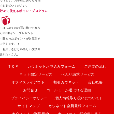
だけます。お客様にあった方法
でお支払いください。
貯めて使えるポイントプログラム
・はじめてのお買い物でもれな
く100ポイントプレゼント！
・貯まったポイントがお値引き
に使えます。！
・お菓子をはじめ楽しい交換商
品がたくさん。
ＴＯＰ
カウネットお申込みフォーム
ご注文の流れ
ネット限定サービス
べんり請求サービス
オフィスレイアウト
割引カウネット
会社概要
お問合せ
コールミーか選ばれる理由
プライバシーポリシー （個人情報取り扱いについて）
サイトマップ
カウネット会員登録フォーム