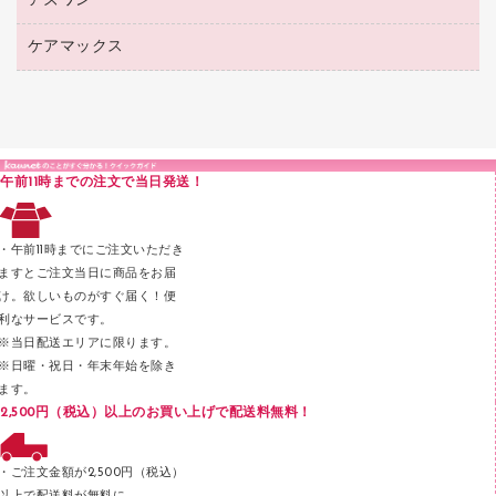
アズワン
建築・作業用品
クリヤーホルダー
シャープペンシル
高島屋（食品・飲料）
裁断機
サイン・看板用品
研究・環境管理用品
クリヤーブック（差替式）
ケアマックス
医療・介護用品（食品・飲料・食添製品）
カウネットギフト（食品・飲料）
結束・とじ込み用品
カウンター／お会計用品
クリヤーブック（固定式）
研究・環境管理用品
医療・介護用品（食品・飲料・食添製品）
掲示用品
ＰＯＰ用品
クリップボード
液体のり
カードケース
印章用品
Ｚ式ファイル
午前11時までの注文で当日発送！
レタートレー
３０穴リフィル・３０穴インデックス
レターケース
２穴リフィル・２穴インデックス
・午前11時までにご注文いただき
ラベル類
ますとご注文当日に商品をお届
け。欲しいものがすぐ届く！便
メンディングテープ
利なサービスです。
メッシュケース／ペンケース
※当日配送エリアに限ります。
※日曜・祝日・年末年始を除き
フロアケース
ます。
ブックエンド／ブックスタンド
2,500円（税込）以上のお買い上げで配送料無料！
ファスナーつづり紐
パンチ
・ご注文金額が2,500円（税込）