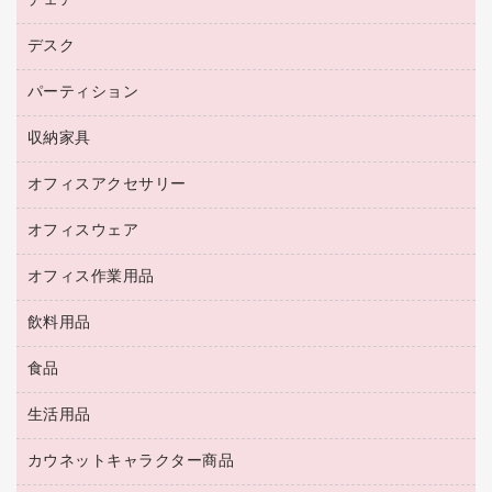
チェア
プリンタ
コピートナー
プロジェクタ
ハガキ用紙
ＣＤ－ＲＷ
パソコンアクセサリー
インクカートリッジ
ファクシミリ
デスク
応接イス・ベンチ
その他コピー用紙・プリンタ用紙
ＣＤ－Ｒ
ネットワーク／ＬＡＮ機器
パソコン本体
ミーティングチェア
コピー用紙
メディア収納用品
パーティション
ミーティングテーブル
ネットワーク／ＬＡＮアクセサリー
デジタルカメラ
オフィスチェア
インクジェットプリンタ用紙
デスク
セキュリティ用品
収納家具
ホワイトボード・黒板
スキャナー
カウンター
スマートフォン／モバイル周辺機器
パーティション
コピー機
オフィスアクセサリー
保管庫・書庫
キーボード／テンキー
インクジェットプリンタ／複合機
金庫
オフィスウェア
オフィスアクセサリー
ＵＳＢハブ／ＵＳＢアクセサリー
ＵＳＢメモリ
ロッカー・下駄箱
ＯＡフィルター
オフィス作業用品
医療・介護・ワーキングウェア
その他収納
ＯＡクリーナー／エアダスター
ブラウス・シャツ
飲料用品
養生用品
ＬＡＮケーブル
アウター
防災用品
食品
緑茶飲料
ＨＤＤ／ＳＳＤ
防災用備蓄食品・飲料
茶葉・インスタント
ディスプレイモニター
生活用品
食品
台車・脚立
紅茶・バラエティ飲料
菓子
倉庫収納用品
カウネットキャラクター商品
浴室用品
レギュラーコーヒー