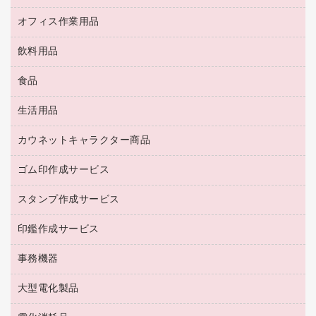
ＵＳＢメモリ
ロッカー・下駄箱
ＯＡフィルター
オフィス作業用品
医療・介護・ワーキングウェア
その他収納
ＯＡクリーナー／エアダスター
ブラウス・シャツ
飲料用品
養生用品
ＬＡＮケーブル
アウター
防災用品
食品
緑茶飲料
ＨＤＤ／ＳＳＤ
防災用備蓄食品・飲料
茶葉・インスタント
ディスプレイモニター
生活用品
食品
台車・脚立
紅茶・バラエティ飲料
菓子
倉庫収納用品
カウネットキャラクター商品
浴室用品
レギュラーコーヒー
作業用手袋
台所用洗剤
ミルク・シュガー
ゴム印作成サービス
カウネットキャラクター商品
作業用雑貨
掃除用品
ミネラルウォーター
スタンプ作成サービス
ゴム印作成サービス
梱包用品
掃除用洗剤
ソフトドリンク
ゴム印（一行印）作成サービス
梱包用テープ
洗濯用品
印鑑作成サービス
シヤチハタスタンプ作成サービス
コーヒーメーカー・備品
ゴム印（フリーサイズ印）作成サービス
工場用品
洗濯用洗剤
カウネットスタンプ作成サービス
インスタントコーヒー
事務機器
印鑑作成サービス
結束用品
消臭・芳香剤
お茶備品
大型電化製品
大型シュレッダー（共配）
園芸用品
殺虫剤
医薬部外品
レーザーポインター
ペット用品
飲食用消耗品