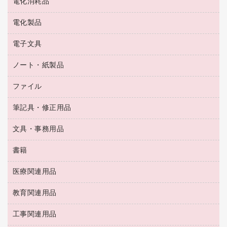
電化消耗品
冷蔵庫・キッチン・調理家電
ラミネートフィルム
飲食雑貨用品
テレビ・ＡＶ機器
電化製品
電球・蛍光灯
ラミネータ
ペーパータオル
乾電池・充電池
タイムレコーダー
電子文具
掃除機・クリーナー
ハンドソープ・石鹸
フィルム・カメラ用品
タイムカード
空調・季節家電
トイレ用品
ノート・紙製品
電卓
デスクライト
シュレッダ
その他電化製品
トイレ用洗剤
ラベルライター
アルバム
ファイル
封筒
ＯＨＰ用品
キッチン・調理家電
トイレットペーパー
ラベルテープ
懐中電灯・ライト
粘着メモ
ＯＡタップ／延長コード
筆記具・修正用品
名刺整理用品
ティッシュペーパー
その他電子文具
伝票
ＡＶ機器・アクセサリー
板目表紙・綴込表紙
ダストボックス
文具・事務用品
万年筆
典礼用品
背幅が伸びるファイル
タオル・アメニティ用品
筆ペン
帳簿
書籍
輪ゴム
統一伝票用ファイル
その他雑貨
消しゴム
慶弔用品
両面テープ
収納保存用品
医療関連用品
パソコンソフト
スリッパ・サンダル・シューズ
修正液・修正ペン
額縁
名札
持ち出しファイル
スポーツ・レジャー用品
修正テープ
教育関連用品
保健用品
各種用紙
保管・整理用品
レターファイル
ゴミ袋
蛍光マーカー
使い捨て手袋
ルーズリーフ
壁面／足元収納
工事関連用品
教育関連用品
リングファイル
キッチン用品
鉛筆
感染症対策用品