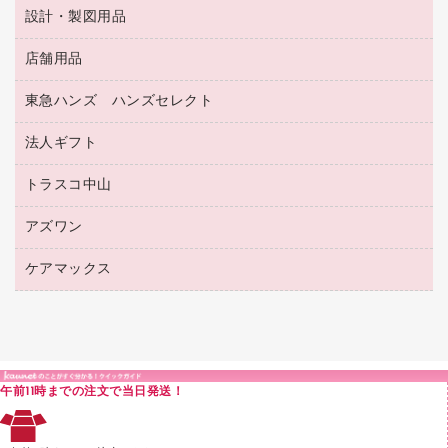
バインダーノート
文書保存箱
プレゼン用ファイル
食品添加物製品
設計・製図用品
工事関連用品
マーキングペン（油性）
介護用品
ノート
備品／小物ケース
フラットファイル
屋外用品
マーキングペン（水性）
医療関連用品
店舗用品
設計・製図用品
透明テープ 事務用
フォルダー
ホワイトボード用マーカー
感染症対策用品（食品・飲料・食添製品）
電話台
東急ハンズ ハンズセレクト
店舗運営用品
ファイルボックス
ボールペン用替芯
接着用品
陳列什器
パイプ式ファイル
法人ギフト
東急ハンズ
ボールペン（油性）
製本用品
紙手提げ袋
その他ファイル
ボールペン（ゲルインク）
トラスコ中山
高島屋
針なしステープラー
レジ・ポリ袋
コンピュータ用ファイル
シャープペンシル用替芯
カウネットギフト
紙めくり
ディスプレイ用品
アズワン
建築・作業用品
クリヤーホルダー
シャープペンシル
高島屋（食品・飲料）
裁断機
サイン・看板用品
研究・環境管理用品
クリヤーブック（差替式）
ケアマックス
医療・介護用品（食品・飲料・食添製品）
カウネットギフト（食品・飲料）
結束・とじ込み用品
カウンター／お会計用品
クリヤーブック（固定式）
研究・環境管理用品
医療・介護用品（食品・飲料・食添製品）
掲示用品
ＰＯＰ用品
クリップボード
液体のり
カードケース
印章用品
Ｚ式ファイル
午前11時までの注文で当日発送！
レタートレー
３０穴リフィル・３０穴インデックス
レターケース
２穴リフィル・２穴インデックス