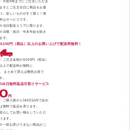
・午前11時までにご注文いただき
ラベル類
ますとご注文当日に商品をお届
け。欲しいものがすぐ届く！便
メンディングテープ
利なサービスです。
メッシュケース／ペンケース
※当日配送エリアに限ります。
※日曜・祝日・年末年始を除き
フロアケース
ます。
ブックエンド／ブックスタンド
2,500円（税込）以上のお買い上げで配送料無料！
ファスナーつづり紐
パンチ
・ご注文金額が2,500円（税込）
以上で配送料が無料に
はさみ
。 まとめて買えば断然お得で
デスクマット
す。
365日無料返品引取りサービス
デスクトレー
テープのり
・ご購入後から365日以内であれ
テープカッター
ば無料で返品を承ります。
安心してお買い物をしていただ
その他文具
けます。
セロハンテープ
※一部お受けできない商品がご