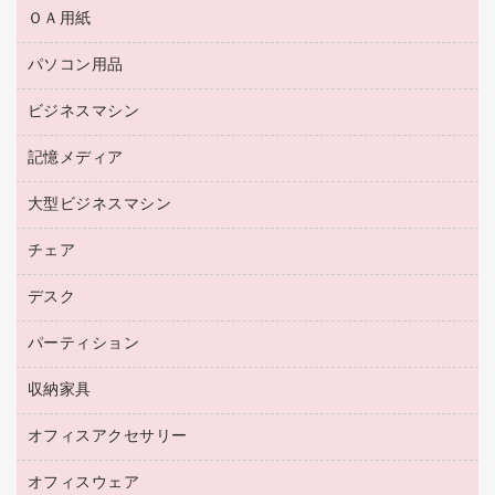
ＯＡ用紙
互換インクカートリッジ
リサイクルトナー（リターン方式）
パソコン用品
名刺用紙
リサイクルトナー（プール方式）
帳票用紙／フォーム用紙
ビジネスマシン
パソコン周辺機器
リサイクルインクカートリッジ
ワープロ用紙
各種ケーブル
プリンタ用リボン
記憶メディア
電話機
ラベル用紙
マウスパッド
ファクシミリトナー
レーザープリンタ／複合機
プロッター用紙
大型ビジネスマシン
ブルーレイディスク
マウス
トナーカートリッジ
メモリーカード
ファクシミリ用紙
ＤＶＤ
パソコンバッグ／収納用品
チェア
プリンタ
コピートナー
プロジェクタ
ハガキ用紙
ＣＤ－ＲＷ
パソコンアクセサリー
インクカートリッジ
ファクシミリ
デスク
応接イス・ベンチ
その他コピー用紙・プリンタ用紙
ＣＤ－Ｒ
ネットワーク／ＬＡＮ機器
パソコン本体
ミーティングチェア
コピー用紙
メディア収納用品
パーティション
ミーティングテーブル
ネットワーク／ＬＡＮアクセサリー
デジタルカメラ
オフィスチェア
インクジェットプリンタ用紙
デスク
セキュリティ用品
収納家具
ホワイトボード・黒板
スキャナー
カウンター
スマートフォン／モバイル周辺機器
パーティション
コピー機
オフィスアクセサリー
保管庫・書庫
キーボード／テンキー
インクジェットプリンタ／複合機
金庫
オフィスウェア
オフィスアクセサリー
ＵＳＢハブ／ＵＳＢアクセサリー