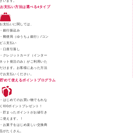
ざいます。
スプレーのり クリーナー
お支払い方法は選べる4タイプ
ステープル針
ステープラー本体
お支払いに関しては、
スティックのり
・銀行振込み
・郵便局（ゆうちょ銀行）/コン
クリップ
ビニ支払い
カッター
・口座引落し
・クレジットカード（インター
ネット発注のみ）がご利用いた
だけます。お客様にあった方法
でお支払いください。
貯めて使えるポイントプログラム
・はじめてのお買い物でもれな
く100ポイントプレゼント！
・貯まったポイントがお値引き
に使えます。！
・お菓子をはじめ楽しい交換商
品がたくさん。