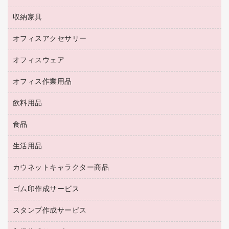
デジタルカメラ
オフィスチェア
インクジェットプリンタ用紙
デスク
セキュリティ用品
収納家具
ホワイトボード・黒板
スキャナー
カウンター
スマートフォン／モバイル周辺機器
パーティション
コピー機
オフィスアクセサリー
保管庫・書庫
キーボード／テンキー
インクジェットプリンタ／複合機
金庫
オフィスウェア
オフィスアクセサリー
ＵＳＢハブ／ＵＳＢアクセサリー
ＵＳＢメモリ
ロッカー・下駄箱
ＯＡフィルター
オフィス作業用品
医療・介護・ワーキングウェア
その他収納
ＯＡクリーナー／エアダスター
ブラウス・シャツ
飲料用品
養生用品
ＬＡＮケーブル
アウター
防災用品
食品
緑茶飲料
ＨＤＤ／ＳＳＤ
防災用備蓄食品・飲料
茶葉・インスタント
ディスプレイモニター
生活用品
食品
台車・脚立
紅茶・バラエティ飲料
菓子
倉庫収納用品
カウネットキャラクター商品
浴室用品
レギュラーコーヒー
作業用手袋
台所用洗剤
ミルク・シュガー
ゴム印作成サービス
カウネットキャラクター商品
作業用雑貨
掃除用品
ミネラルウォーター
スタンプ作成サービス
ゴム印作成サービス
梱包用品
掃除用洗剤
ソフトドリンク
ゴム印（一行印）作成サービス