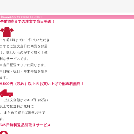
クリップボード
液体のり
カードケース
印章用品
Ｚ式ファイル
午前11時までの注文で当日発送！
レタートレー
３０穴リフィル・３０穴インデックス
レターケース
２穴リフィル・２穴インデックス
・午前11時までにご注文いただき
ラベル類
ますとご注文当日に商品をお届
け。欲しいものがすぐ届く！便
メンディングテープ
利なサービスです。
メッシュケース／ペンケース
※当日配送エリアに限ります。
※日曜・祝日・年末年始を除き
フロアケース
ます。
ブックエンド／ブックスタンド
2,500円（税込）以上のお買い上げで配送料無料！
ファスナーつづり紐
パンチ
・ご注文金額が2,500円（税込）
以上で配送料が無料に
はさみ
。 まとめて買えば断然お得で
デスクマット
す。
365日無料返品引取りサービス
デスクトレー