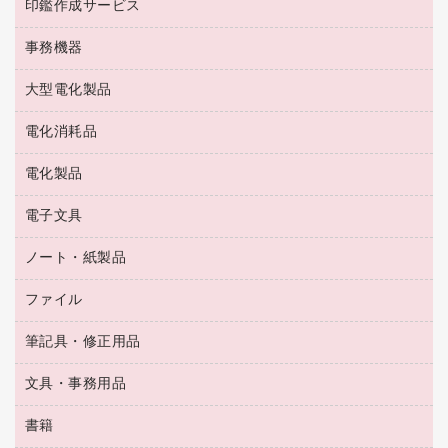
梱包用テープ
洗濯用品
印鑑作成サービス
シヤチハタスタンプ作成サービス
コーヒーメーカー・備品
ゴム印（フリーサイズ印）作成サービス
工場用品
洗濯用洗剤
カウネットスタンプ作成サービス
インスタントコーヒー
事務機器
印鑑作成サービス
結束用品
消臭・芳香剤
お茶備品
大型電化製品
大型シュレッダー（共配）
園芸用品
殺虫剤
医薬部外品
レーザーポインター
ペット用品
飲食用消耗品
電化消耗品
冷蔵庫・キッチン・調理家電
ラミネートフィルム
飲食雑貨用品
テレビ・ＡＶ機器
電化製品
電球・蛍光灯
ラミネータ
ペーパータオル
乾電池・充電池
タイムレコーダー
電子文具
掃除機・クリーナー
ハンドソープ・石鹸
フィルム・カメラ用品
タイムカード
空調・季節家電
トイレ用品
ノート・紙製品
電卓
デスクライト
シュレッダ
その他電化製品
トイレ用洗剤
ラベルライター
アルバム
ファイル
封筒
ＯＨＰ用品
キッチン・調理家電
トイレットペーパー
ラベルテープ
懐中電灯・ライト
粘着メモ
ＯＡタップ／延長コード
筆記具・修正用品
名刺整理用品
ティッシュペーパー
その他電子文具
伝票
ＡＶ機器・アクセサリー
板目表紙・綴込表紙
ダストボックス
文具・事務用品
万年筆
典礼用品
背幅が伸びるファイル
タオル・アメニティ用品
筆ペン
帳簿
書籍
輪ゴム
統一伝票用ファイル
その他雑貨
消しゴム