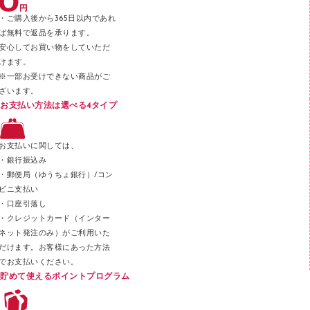
テープのり
・ご購入後から365日以内であれ
テープカッター
ば無料で返品を承ります。
安心してお買い物をしていただ
その他文具
けます。
セロハンテープ
※一部お受けできない商品がご
ざいます。
スプレーのり クリーナー
お支払い方法は選べる4タイプ
ステープル針
ステープラー本体
お支払いに関しては、
スティックのり
・銀行振込み
・郵便局（ゆうちょ銀行）/コン
クリップ
ビニ支払い
カッター
・口座引落し
・クレジットカード（インター
ネット発注のみ）がご利用いた
だけます。お客様にあった方法
でお支払いください。
貯めて使えるポイントプログラム