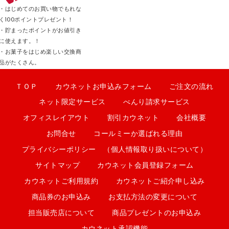
・はじめてのお買い物でもれな
く100ポイントプレゼント！
・貯まったポイントがお値引き
に使えます。！
・お菓子をはじめ楽しい交換商
品がたくさん。
ＴＯＰ
カウネットお申込みフォーム
ご注文の流れ
ネット限定サービス
べんり請求サービス
オフィスレイアウト
割引カウネット
会社概要
お問合せ
コールミーか選ばれる理由
プライバシーポリシー （個人情報取り扱いについて）
サイトマップ
カウネット会員登録フォーム
カウネットご利用規約
カウネットご紹介申し込み
商品券のお申込み
お支払方法の変更について
担当販売店について
商品プレゼントのお申込み