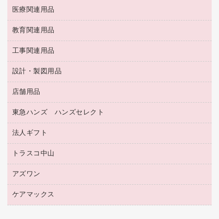
慶弔用品
両面テープ
収納保存用品
医療関連用品
パソコンソフト
スリッパ・サンダル・シューズ
修正液・修正ペン
額縁
名札
持ち出しファイル
スポーツ・レジャー用品
修正テープ
教育関連用品
保健用品
各種用紙
保管・整理用品
レターファイル
ゴミ袋
蛍光マーカー
使い捨て手袋
ルーズリーフ
壁面／足元収納
工事関連用品
教育関連用品
リングファイル
キッチン用品
鉛筆
感染症対策用品
バインダーノート
文書保存箱
プレゼン用ファイル
食品添加物製品
設計・製図用品
工事関連用品
マーキングペン（油性）
介護用品
ノート
備品／小物ケース
フラットファイル
屋外用品
マーキングペン（水性）
医療関連用品
店舗用品
設計・製図用品
透明テープ 事務用
フォルダー
ホワイトボード用マーカー
感染症対策用品（食品・飲料・食添製品）
電話台
東急ハンズ ハンズセレクト
店舗運営用品
ファイルボックス
ボールペン用替芯
接着用品
陳列什器
パイプ式ファイル
法人ギフト
東急ハンズ
ボールペン（油性）
製本用品
紙手提げ袋
その他ファイル
ボールペン（ゲルインク）
トラスコ中山
高島屋
針なしステープラー
レジ・ポリ袋
コンピュータ用ファイル
シャープペンシル用替芯
カウネットギフト
紙めくり
ディスプレイ用品
アズワン
建築・作業用品
クリヤーホルダー
シャープペンシル
高島屋（食品・飲料）
裁断機
サイン・看板用品
研究・環境管理用品
クリヤーブック（差替式）
ケアマックス
医療・介護用品（食品・飲料・食添製品）
カウネットギフト（食品・飲料）
結束・とじ込み用品
カウンター／お会計用品
クリヤーブック（固定式）
研究・環境管理用品
医療・介護用品（食品・飲料・食添製品）
掲示用品
ＰＯＰ用品