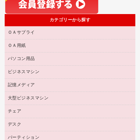
カテゴリーから探す
ＯＡサプライ
ＯＡ用紙
互換インクカートリッジ
リサイクルトナー（リターン方式）
パソコン用品
名刺用紙
リサイクルトナー（プール方式）
帳票用紙／フォーム用紙
ビジネスマシン
パソコン周辺機器
リサイクルインクカートリッジ
ワープロ用紙
各種ケーブル
プリンタ用リボン
記憶メディア
電話機
ラベル用紙
マウスパッド
ファクシミリトナー
レーザープリンタ／複合機
プロッター用紙
大型ビジネスマシン
ブルーレイディスク
マウス
トナーカートリッジ
メモリーカード
ファクシミリ用紙
ＤＶＤ
パソコンバッグ／収納用品
チェア
プリンタ
コピートナー
プロジェクタ
ハガキ用紙
ＣＤ－ＲＷ
パソコンアクセサリー
インクカートリッジ
ファクシミリ
デスク
応接イス・ベンチ
その他コピー用紙・プリンタ用紙
ＣＤ－Ｒ
ネットワーク／ＬＡＮ機器
パソコン本体
ミーティングチェア
コピー用紙
メディア収納用品
パーティション
ミーティングテーブル
ネットワーク／ＬＡＮアクセサリー