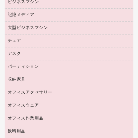
ビジネスマシン
パソコン周辺機器
リサイクルインクカートリッジ
ワープロ用紙
各種ケーブル
プリンタ用リボン
記憶メディア
電話機
ラベル用紙
マウスパッド
ファクシミリトナー
レーザープリンタ／複合機
プロッター用紙
大型ビジネスマシン
ブルーレイディスク
マウス
トナーカートリッジ
メモリーカード
ファクシミリ用紙
ＤＶＤ
パソコンバッグ／収納用品
チェア
プリンタ
コピートナー
プロジェクタ
ハガキ用紙
ＣＤ－ＲＷ
パソコンアクセサリー
インクカートリッジ
ファクシミリ
デスク
応接イス・ベンチ
その他コピー用紙・プリンタ用紙
ＣＤ－Ｒ
ネットワーク／ＬＡＮ機器
パソコン本体
ミーティングチェア
コピー用紙
メディア収納用品
パーティション
ミーティングテーブル
ネットワーク／ＬＡＮアクセサリー
デジタルカメラ
オフィスチェア
インクジェットプリンタ用紙
デスク
セキュリティ用品
収納家具
ホワイトボード・黒板
スキャナー
カウンター
スマートフォン／モバイル周辺機器
パーティション
コピー機
オフィスアクセサリー
保管庫・書庫
キーボード／テンキー
インクジェットプリンタ／複合機
金庫
オフィスウェア
オフィスアクセサリー
ＵＳＢハブ／ＵＳＢアクセサリー
ＵＳＢメモリ
ロッカー・下駄箱
ＯＡフィルター
オフィス作業用品
医療・介護・ワーキングウェア
その他収納
ＯＡクリーナー／エアダスター
ブラウス・シャツ
飲料用品
養生用品
ＬＡＮケーブル
アウター