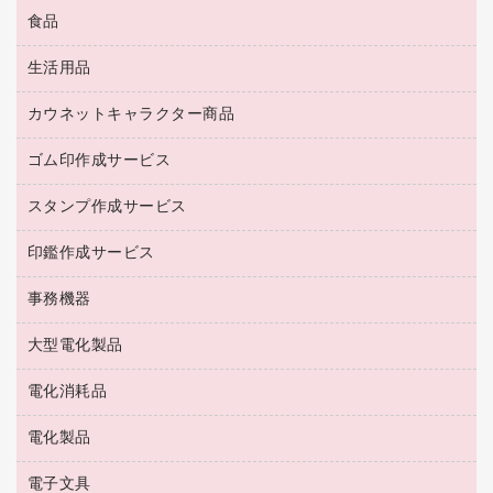
防災用品
食品
緑茶飲料
ＨＤＤ／ＳＳＤ
防災用備蓄食品・飲料
茶葉・インスタント
ディスプレイモニター
生活用品
食品
台車・脚立
紅茶・バラエティ飲料
菓子
倉庫収納用品
カウネットキャラクター商品
浴室用品
レギュラーコーヒー
作業用手袋
台所用洗剤
ミルク・シュガー
ゴム印作成サービス
カウネットキャラクター商品
作業用雑貨
掃除用品
ミネラルウォーター
スタンプ作成サービス
ゴム印作成サービス
梱包用品
掃除用洗剤
ソフトドリンク
ゴム印（一行印）作成サービス
梱包用テープ
洗濯用品
印鑑作成サービス
シヤチハタスタンプ作成サービス
コーヒーメーカー・備品
ゴム印（フリーサイズ印）作成サービス
工場用品
洗濯用洗剤
カウネットスタンプ作成サービス
インスタントコーヒー
事務機器
印鑑作成サービス
結束用品
消臭・芳香剤
お茶備品
大型電化製品
大型シュレッダー（共配）
園芸用品
殺虫剤
医薬部外品
レーザーポインター
ペット用品
飲食用消耗品
電化消耗品
冷蔵庫・キッチン・調理家電
ラミネートフィルム
飲食雑貨用品
テレビ・ＡＶ機器
電化製品
電球・蛍光灯
ラミネータ
ペーパータオル
乾電池・充電池
タイムレコーダー
電子文具
掃除機・クリーナー
ハンドソープ・石鹸