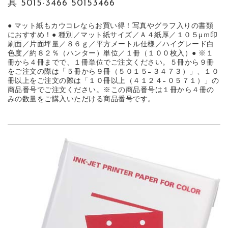
具 5015-3466 50153466
● マット紙もカウコレならお買い得！写真やグラフ入りの書類
におすすめ！● 種別／マット紙サイズ／Ａ４紙厚／１０５μｍ印
刷面／片面坪量／８６ｇ／平方メートル仕様／ハイグレード白
色度／約８２％（ハンター）単位／１冊（１００枚入）● ※１
冊から４冊までで、１冊単位でご注文ください。５冊から９冊
をご注文の際は「５冊から９冊（５０１５−３４７３）」、１０
冊以上をご注文の際は「１０冊以上（４１２４−０５７１）」の
商品番号でご注文ください。※この商品番号は１冊から４冊の
みの数量をご購入いただける商品番号です。