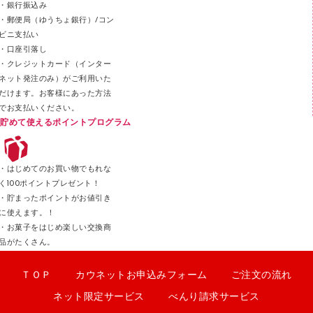
スティックのり
・銀行振込み
・郵便局（ゆうちょ銀行）/コン
クリップ
ビニ支払い
カッター
・口座引落し
・クレジットカード（インター
ネット発注のみ）がご利用いた
だけます。お客様にあった方法
でお支払いください。
貯めて使えるポイントプログラム
・はじめてのお買い物でもれな
く100ポイントプレゼント！
・貯まったポイントがお値引き
に使えます。！
・お菓子をはじめ楽しい交換商
品がたくさん。
ＴＯＰ
カウネットお申込みフォーム
ご注文の流れ
ネット限定サービス
べんり請求サービス