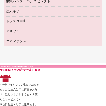
電話台
東急ハンズ ハンズセレクト
店舗運営用品
ファイルボックス
ボールペン用替芯
接着用品
陳列什器
パイプ式ファイル
法人ギフト
東急ハンズ
ボールペン（油性）
製本用品
紙手提げ袋
その他ファイル
ボールペン（ゲルインク）
トラスコ中山
高島屋
針なしステープラー
レジ・ポリ袋
コンピュータ用ファイル
シャープペンシル用替芯
カウネットギフト
紙めくり
ディスプレイ用品
アズワン
建築・作業用品
クリヤーホルダー
シャープペンシル
高島屋（食品・飲料）
裁断機
サイン・看板用品
研究・環境管理用品
クリヤーブック（差替式）
ケアマックス
医療・介護用品（食品・飲料・食添製品）
カウネットギフト（食品・飲料）
結束・とじ込み用品
カウンター／お会計用品
クリヤーブック（固定式）
研究・環境管理用品
医療・介護用品（食品・飲料・食添製品）
掲示用品
ＰＯＰ用品
クリップボード
液体のり
カードケース
印章用品
Ｚ式ファイル
午前11時までの注文で当日発送！
レタートレー
３０穴リフィル・３０穴インデックス
レターケース
２穴リフィル・２穴インデックス
・午前11時までにご注文いただき
ラベル類
ますとご注文当日に商品をお届
け。欲しいものがすぐ届く！便
メンディングテープ
利なサービスです。
メッシュケース／ペンケース
※当日配送エリアに限ります。