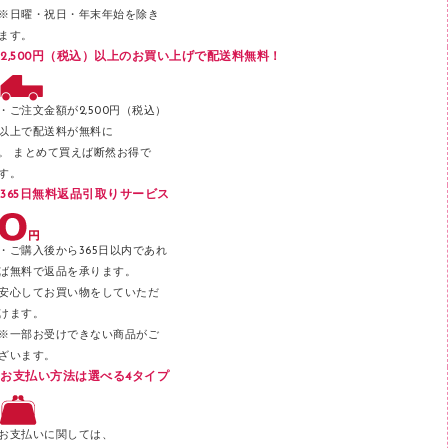
※日曜・祝日・年末年始を除き
フロアケース
ます。
ブックエンド／ブックスタンド
2,500円（税込）以上のお買い上げで配送料無料！
ファスナーつづり紐
パンチ
・ご注文金額が2,500円（税込）
以上で配送料が無料に
はさみ
。 まとめて買えば断然お得で
デスクマット
す。
365日無料返品引取りサービス
デスクトレー
テープのり
・ご購入後から365日以内であれ
テープカッター
ば無料で返品を承ります。
安心してお買い物をしていただ
その他文具
けます。
セロハンテープ
※一部お受けできない商品がご
ざいます。
スプレーのり クリーナー
お支払い方法は選べる4タイプ
ステープル針
ステープラー本体
お支払いに関しては、