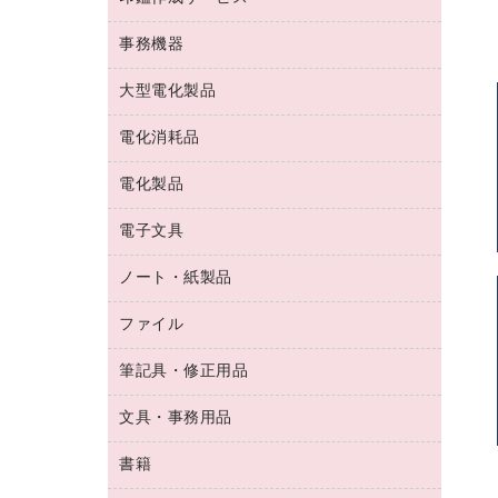
コーヒーメーカー・備品
ゴム印（フリーサイズ印）作成サービス
工場用品
洗濯用洗剤
カウネットスタンプ作成サービス
インスタントコーヒー
事務機器
印鑑作成サービス
結束用品
消臭・芳香剤
お茶備品
大型電化製品
大型シュレッダー（共配）
園芸用品
殺虫剤
医薬部外品
レーザーポインター
ペット用品
飲食用消耗品
電化消耗品
冷蔵庫・キッチン・調理家電
ラミネートフィルム
飲食雑貨用品
テレビ・ＡＶ機器
電化製品
電球・蛍光灯
ラミネータ
ペーパータオル
乾電池・充電池
タイムレコーダー
電子文具
掃除機・クリーナー
ハンドソープ・石鹸
フィルム・カメラ用品
タイムカード
空調・季節家電
トイレ用品
ノート・紙製品
電卓
デスクライト
シュレッダ
その他電化製品
トイレ用洗剤
ラベルライター
アルバム
ファイル
封筒
ＯＨＰ用品
キッチン・調理家電
トイレットペーパー
ラベルテープ
懐中電灯・ライト
粘着メモ
ＯＡタップ／延長コード
筆記具・修正用品
名刺整理用品
ティッシュペーパー
その他電子文具
伝票
ＡＶ機器・アクセサリー
板目表紙・綴込表紙
ダストボックス
文具・事務用品
万年筆
典礼用品
背幅が伸びるファイル
タオル・アメニティ用品
筆ペン
帳簿
書籍
輪ゴム
統一伝票用ファイル
その他雑貨
消しゴム
慶弔用品