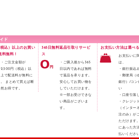
円（税込）以上のお買い
365日無料返品引取りサービ
お支払い方法は選べる
送料無料！
ス
お支払いに
・ご注文金額が
・ご購入後から365
は、
2,500円（税込）以
日以内であれば無料
・銀行振込
上で配送料が無料に
で返品を承ります。
・郵便局（
。 まとめて買えば断
安心してお買い物を
銀行）/コン
然お得です。
していただけます。
い
※一部お受けできな
・口座引落
い商品がございま
・クレジッ
す。
（インター
注のみ）が
ただけます
にあった方
払いくださ