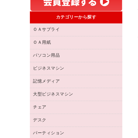
カテゴリーから探す
ＯＡサプライ
ＯＡ用紙
互換インクカートリッジ
リサイクルトナー（リターン方式）
パソコン用品
名刺用紙
リサイクルトナー（プール方式）
帳票用紙／フォーム用紙
ビジネスマシン
パソコン周辺機器
リサイクルインクカートリッジ
ワープロ用紙
各種ケーブル
プリンタ用リボン
記憶メディア
電話機
ラベル用紙
マウスパッド
ファクシミリトナー
レーザープリンタ／複合機
プロッター用紙
大型ビジネスマシン
ブルーレイディスク
マウス
トナーカートリッジ
メモリーカード
ファクシミリ用紙
ＤＶＤ
パソコンバッグ／収納用品
チェア
プリンタ
コピートナー
プロジェクタ
ハガキ用紙
ＣＤ－ＲＷ
パソコンアクセサリー
インクカートリッジ
ファクシミリ
デスク
応接イス・ベンチ
その他コピー用紙・プリンタ用紙
ＣＤ－Ｒ
ネットワーク／ＬＡＮ機器
パソコン本体
ミーティングチェア
コピー用紙
メディア収納用品
パーティション
ミーティングテーブル
ネットワーク／ＬＡＮアクセサリー