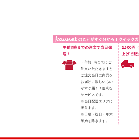
品）
液体のり
カードケース
印章用品
Ｚ式ファイル
レタートレー
３０穴リフィル・３０穴インデックス
レターケース
２穴リフィル・２穴インデックス
ラベル類
午前11時までの注文で当日発
2,500
メンディングテープ
送！
上げで配
・午前11時までにご
メッシュケース／ペンケース
注文いただきますと
フロアケース
ご注文当日に商品を
お届け。欲しいもの
ブックエンド／ブックスタンド
がすぐ届く！便利な
ファスナーつづり紐
サービスです。
パンチ
※当日配送エリアに
限ります。
はさみ
※日曜・祝日・年末
デスクマット
年始を除きます。
デスクトレー