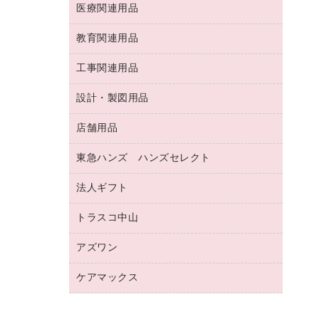
両面テープ
収納保存用品
医療関連用品
パソコンソフト
スリッパ・サンダル・シューズ
修正液・修正ペン
額縁
名札
持ち出しファイル
スポーツ・レジャー用品
修正テープ
教育関連用品
保健用品
各種用紙
保管・整理用品
レターファイル
ゴミ袋
蛍光マーカー
使い捨て手袋
ルーズリーフ
壁面／足元収納
工事関連用品
教育関連用品
リングファイル
キッチン用品
鉛筆
感染症対策用品
バインダーノート
文書保存箱
プレゼン用ファイル
食品添加物製品
設計・製図用品
工事関連用品
マーキングペン（油性）
介護用品
ノート
備品／小物ケース
フラットファイル
屋外用品
マーキングペン（水性）
医療関連用品
店舗用品
設計・製図用品
透明テープ 事務用
フォルダー
ホワイトボード用マーカー
感染症対策用品（食品・飲料・食添製
電話台
東急ハンズ ハンズセレクト
店舗運営用品
ファイルボックス
品）
ボールペン用替芯
接着用品
陳列什器
パイプ式ファイル
法人ギフト
東急ハンズ
ボールペン（油性）
製本用品
紙手提げ袋
その他ファイル
ボールペン（ゲルインク）
トラスコ中山
高島屋
針なしステープラー
レジ・ポリ袋
コンピュータ用ファイル
シャープペンシル用替芯
カウネットギフト
紙めくり
ディスプレイ用品
アズワン
建築・作業用品
クリヤーホルダー
シャープペンシル
高島屋（食品・飲料）
裁断機
サイン・看板用品
研究・環境管理用品
クリヤーブック（差替式）
ケアマックス
医療・介護用品（食品・飲料・食添製
カウネットギフト（食品・飲料）
結束・とじ込み用品
カウンター／お会計用品
品）
クリヤーブック（固定式）
医療・介護用品（食品・飲料・食添製
掲示用品
ＰＯＰ用品
研究・環境管理用品
クリップボード