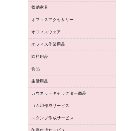
デジタルカメラ
オフィスチェア
インクジェットプリンタ用紙
デスク
セキュリティ用品
収納家具
ホワイトボード・黒板
スキャナー
カウンター
スマートフォン／モバイル周辺機器
パーティション
コピー機
オフィスアクセサリー
保管庫・書庫
キーボード／テンキー
インクジェットプリンタ／複合機
金庫
オフィスウェア
オフィスアクセサリー
ＵＳＢハブ／ＵＳＢアクセサリー
ＵＳＢメモリ
ロッカー・下駄箱
ＯＡフィルター
オフィス作業用品
医療・介護・ワーキングウェア
その他収納
ＯＡクリーナー／エアダスター
ブラウス・シャツ
飲料用品
養生用品
ＬＡＮケーブル
アウター
防災用品
食品
緑茶飲料
ＨＤＤ／ＳＳＤ
防災用備蓄食品・飲料
茶葉・インスタント
ディスプレイモニター
生活用品
食品
台車・脚立
紅茶・バラエティ飲料
菓子
倉庫収納用品
カウネットキャラクター商品
浴室用品
レギュラーコーヒー
作業用手袋
台所用洗剤
ミルク・シュガー
ゴム印作成サービス
カウネットキャラクター商品
作業用雑貨
掃除用品
ミネラルウォーター
スタンプ作成サービス
ゴム印作成サービス
梱包用品
掃除用洗剤
ソフトドリンク
ゴム印（一行印）作成サービス
梱包用テープ
洗濯用品
印鑑作成サービス
シヤチハタスタンプ作成サービス