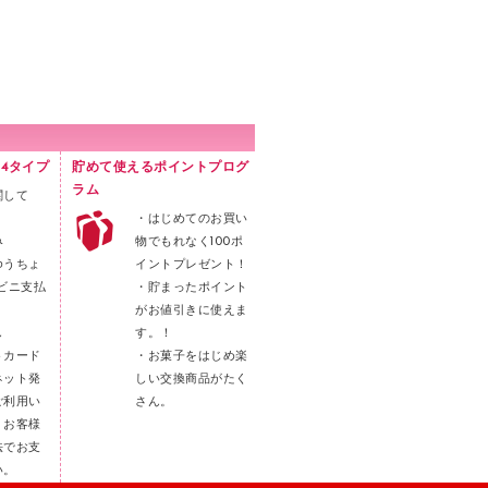
4タイプ
貯めて使えるポイントプログ
ラム
関して
・はじめてのお買い
み
物でもれなく100ポ
ゆうちょ
イントプレゼント！
ビニ支払
・貯まったポイント
がお値引きに使えま
し
す。！
トカード
・お菓子をはじめ楽
ネット発
しい交換商品がたく
ご利用い
さん。
。お客様
法でお支
い。