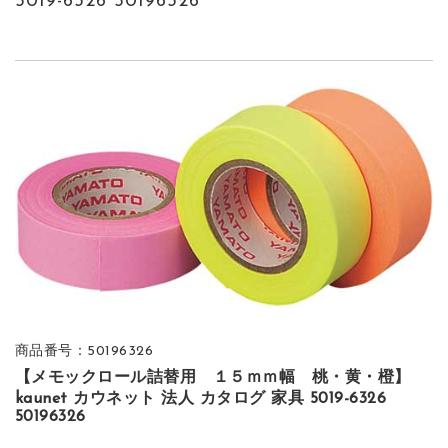
5019-6326 50196326
商品番号：50196326
【メモックロール詰替用 １５ｍｍ幅 桃・黄・橙】
kaunet カウネット 法人 カタログ 家具 5019-6326
50196326