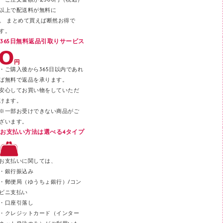
パンチ
・ご注文金額が2,500円（税込）
以上で配送料が無料に
はさみ
。 まとめて買えば断然お得で
デスクマット
す。
365日無料返品引取りサービス
デスクトレー
テープのり
・ご購入後から365日以内であれ
テープカッター
ば無料で返品を承ります。
安心してお買い物をしていただ
その他文具
けます。
セロハンテープ
※一部お受けできない商品がご
ざいます。
スプレーのり クリーナー
お支払い方法は選べる4タイプ
ステープル針
ステープラー本体
お支払いに関しては、
スティックのり
・銀行振込み
・郵便局（ゆうちょ銀行）/コン
クリップ
ビニ支払い
カッター
・口座引落し
・クレジットカード（インター