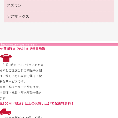
シャープペンシル用替芯
カウネットギフト
紙めくり
ディスプレイ用品
アズワン
建築・作業用品
クリヤーホルダー
シャープペンシル
高島屋（食品・飲料）
裁断機
サイン・看板用品
研究・環境管理用品
クリヤーブック（差替式）
ケアマックス
医療・介護用品（食品・飲料・食添製品）
カウネットギフト（食品・飲料）
結束・とじ込み用品
カウンター／お会計用品
クリヤーブック（固定式）
研究・環境管理用品
医療・介護用品（食品・飲料・食添製品）
掲示用品
ＰＯＰ用品
クリップボード
液体のり
カードケース
印章用品
Ｚ式ファイル
午前11時までの注文で当日発送！
レタートレー
３０穴リフィル・３０穴インデックス
レターケース
２穴リフィル・２穴インデックス
・午前11時までにご注文いただき
ラベル類
ますとご注文当日に商品をお届
け。欲しいものがすぐ届く！便
メンディングテープ
利なサービスです。
メッシュケース／ペンケース
※当日配送エリアに限ります。
※日曜・祝日・年末年始を除き
フロアケース
ます。
ブックエンド／ブックスタンド
2,500円（税込）以上のお買い上げで配送料無料！
ファスナーつづり紐