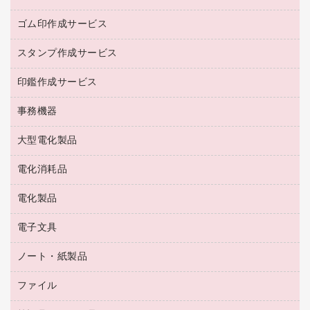
レギュラーコーヒー
作業用手袋
台所用洗剤
ミルク・シュガー
ゴム印作成サービス
カウネットキャラクター商品
作業用雑貨
掃除用品
ミネラルウォーター
スタンプ作成サービス
ゴム印作成サービス
梱包用品
掃除用洗剤
ソフトドリンク
ゴム印（一行印）作成サービス
梱包用テープ
洗濯用品
印鑑作成サービス
シヤチハタスタンプ作成サービス
コーヒーメーカー・備品
ゴム印（フリーサイズ印）作成サービス
工場用品
洗濯用洗剤
カウネットスタンプ作成サービス
インスタントコーヒー
事務機器
印鑑作成サービス
結束用品
消臭・芳香剤
お茶備品
大型電化製品
大型シュレッダー（共配）
園芸用品
殺虫剤
医薬部外品
レーザーポインター
ペット用品
飲食用消耗品
電化消耗品
冷蔵庫・キッチン・調理家電
ラミネートフィルム
飲食雑貨用品
テレビ・ＡＶ機器
電化製品
電球・蛍光灯
ラミネータ
ペーパータオル
乾電池・充電池
タイムレコーダー
電子文具
掃除機・クリーナー
ハンドソープ・石鹸
フィルム・カメラ用品
タイムカード
空調・季節家電
トイレ用品
ノート・紙製品
電卓
デスクライト
シュレッダ
その他電化製品
トイレ用洗剤
ラベルライター
アルバム
ファイル
封筒
ＯＨＰ用品
キッチン・調理家電
トイレットペーパー
ラベルテープ
懐中電灯・ライト
粘着メモ