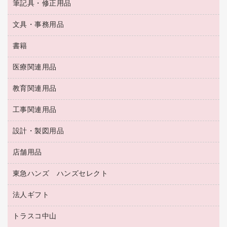
ＯＡタップ／延長コード
筆記具・修正用品
名刺整理用品
ティッシュペーパー
その他電子文具
伝票
ＡＶ機器・アクセサリー
板目表紙・綴込表紙
ダストボックス
文具・事務用品
万年筆
典礼用品
背幅が伸びるファイル
タオル・アメニティ用品
筆ペン
帳簿
書籍
輪ゴム
統一伝票用ファイル
その他雑貨
消しゴム
慶弔用品
両面テープ
収納保存用品
医療関連用品
パソコンソフト
スリッパ・サンダル・シューズ
修正液・修正ペン
額縁
名札
持ち出しファイル
スポーツ・レジャー用品
修正テープ
教育関連用品
保健用品
各種用紙
保管・整理用品
レターファイル
ゴミ袋
蛍光マーカー
使い捨て手袋
ルーズリーフ
壁面／足元収納
工事関連用品
教育関連用品
リングファイル
キッチン用品
鉛筆
感染症対策用品
バインダーノート
文書保存箱
プレゼン用ファイル
食品添加物製品
設計・製図用品
工事関連用品
マーキングペン（油性）
介護用品
ノート
備品／小物ケース
フラットファイル
屋外用品
マーキングペン（水性）
医療関連用品
店舗用品
設計・製図用品
透明テープ 事務用
フォルダー
ホワイトボード用マーカー
感染症対策用品（食品・飲料・食添製品）
電話台
東急ハンズ ハンズセレクト
店舗運営用品
ファイルボックス
ボールペン用替芯
接着用品
陳列什器
パイプ式ファイル
法人ギフト
東急ハンズ
ボールペン（油性）
製本用品
紙手提げ袋
その他ファイル
ボールペン（ゲルインク）
トラスコ中山
高島屋
針なしステープラー
レジ・ポリ袋
コンピュータ用ファイル