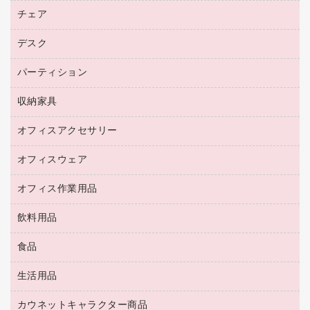
ファクシミリ用紙
ＤＶＤ
パソコンバッグ／収納用品
チェア
プリンタ
コピートナー
プロジェクタ
ハガキ用紙
ＣＤ－ＲＷ
パソコンアクセサリー
インクカートリッジ
ファクシミリ
デスク
応接イス・ベンチ
その他コピー用紙・プリンタ用紙
ＣＤ－Ｒ
ネットワーク／ＬＡＮ機器
パソコン本体
ミーティングチェア
コピー用紙
メディア収納用品
パーティション
ミーティングテーブル
ネットワーク／ＬＡＮアクセサリー
デジタルカメラ
オフィスチェア
インクジェットプリンタ用紙
デスク
セキュリティ用品
収納家具
ホワイトボード・黒板
スキャナー
カウンター
スマートフォン／モバイル周辺機器
パーティション
コピー機
オフィスアクセサリー
保管庫・書庫
キーボード／テンキー
インクジェットプリンタ／複合機
金庫
オフィスウェア
オフィスアクセサリー
ＵＳＢハブ／ＵＳＢアクセサリー
ＵＳＢメモリ
ロッカー・下駄箱
ＯＡフィルター
オフィス作業用品
医療・介護・ワーキングウェア
その他収納
ＯＡクリーナー／エアダスター
ブラウス・シャツ
飲料用品
養生用品
ＬＡＮケーブル
アウター
防災用品
食品
緑茶飲料
ＨＤＤ／ＳＳＤ
防災用備蓄食品・飲料
茶葉・インスタント
ディスプレイモニター
生活用品
食品
台車・脚立
紅茶・バラエティ飲料
菓子
倉庫収納用品
カウネットキャラクター商品
浴室用品