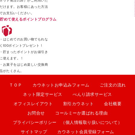
ネット発注のみ）がご利用いた
だけます。お客様にあった方法
でお支払いください。
貯めて使えるポイントプログラム
・はじめてのお買い物でもれな
く100ポイントプレゼント！
・貯まったポイントがお値引き
に使えます。！
・お菓子をはじめ楽しい交換商
品がたくさん。
ＴＯＰ
カウネットお申込みフォーム
ご注文の流れ
ネット限定サービス
べんり請求サービス
オフィスレイアウト
割引カウネット
会社概要
お問合せ
コールミーか選ばれる理由
プライバシーポリシー （個人情報取り扱いについて）
サイトマップ
カウネット会員登録フォーム