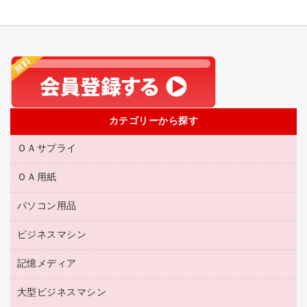
カテゴリーから探す
ＯＡサプライ
ＯＡ用紙
互換インクカートリッジ
リサイクルトナー（リターン方式）
パソコン用品
名刺用紙
リサイクルトナー（プール方式）
帳票用紙／フォーム用紙
ビジネスマシン
パソコン周辺機器
リサイクルインクカートリッジ
ワープロ用紙
各種ケーブル
プリンタ用リボン
記憶メディア
電話機
ラベル用紙
マウスパッド
ファクシミリトナー
レーザープリンタ／複合機
プロッター用紙
大型ビジネスマシン
ブルーレイディスク
マウス
トナーカートリッジ
メモリーカード