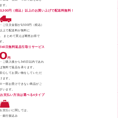
フロアケース
ます。
ブックエンド／ブックスタンド
2,500円（税込）以上のお買い上げで配送料無料！
ファスナーつづり紐
パンチ
・ご注文金額が2,500円（税込）
以上で配送料が無料に
はさみ
。 まとめて買えば断然お得で
デスクマット
す。
365日無料返品引取りサービス
デスクトレー
テープのり
・ご購入後から365日以内であれ
テープカッター
ば無料で返品を承ります。
安心してお買い物をしていただ
その他文具
けます。
セロハンテープ
※一部お受けできない商品がご
ざいます。
スプレーのり クリーナー
お支払い方法は選べる4タイプ
ステープル針
ステープラー本体
お支払いに関しては、
スティックのり
・銀行振込み