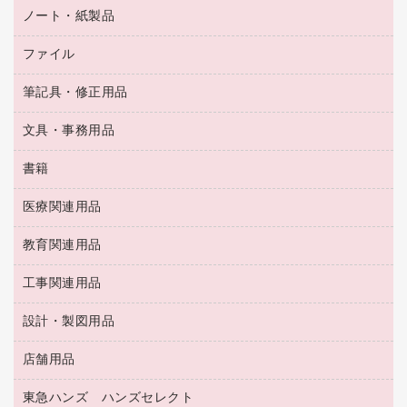
タイムカード
空調・季節家電
トイレ用品
ノート・紙製品
電卓
デスクライト
シュレッダ
その他電化製品
トイレ用洗剤
ラベルライター
アルバム
ファイル
封筒
ＯＨＰ用品
キッチン・調理家電
トイレットペーパー
ラベルテープ
懐中電灯・ライト
粘着メモ
ＯＡタップ／延長コード
筆記具・修正用品
名刺整理用品
ティッシュペーパー
その他電子文具
伝票
ＡＶ機器・アクセサリー
板目表紙・綴込表紙
ダストボックス
文具・事務用品
万年筆
典礼用品
背幅が伸びるファイル
タオル・アメニティ用品
筆ペン
帳簿
書籍
輪ゴム
統一伝票用ファイル
その他雑貨
消しゴム
慶弔用品
両面テープ
収納保存用品
医療関連用品
パソコンソフト
スリッパ・サンダル・シューズ
修正液・修正ペン
額縁
名札
持ち出しファイル
スポーツ・レジャー用品
修正テープ
教育関連用品
保健用品
各種用紙
保管・整理用品
レターファイル
ゴミ袋
蛍光マーカー
使い捨て手袋
ルーズリーフ
壁面／足元収納
工事関連用品
教育関連用品
リングファイル
キッチン用品
鉛筆
感染症対策用品
バインダーノート
文書保存箱
プレゼン用ファイル
食品添加物製品
設計・製図用品
工事関連用品
マーキングペン（油性）
介護用品
ノート
備品／小物ケース
フラットファイル
屋外用品
マーキングペン（水性）
医療関連用品
店舗用品
設計・製図用品
透明テープ 事務用
フォルダー
ホワイトボード用マーカー
感染症対策用品（食品・飲料・食添製品）
電話台
東急ハンズ ハンズセレクト
店舗運営用品
ファイルボックス