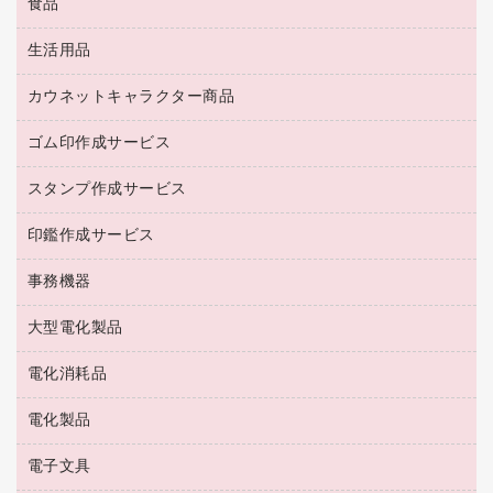
食品
緑茶飲料
ＨＤＤ／ＳＳＤ
防災用備蓄食品・飲料
茶葉・インスタント
ディスプレイモニター
生活用品
食品
台車・脚立
紅茶・バラエティ飲料
菓子
倉庫収納用品
カウネットキャラクター商品
浴室用品
レギュラーコーヒー
作業用手袋
台所用洗剤
ミルク・シュガー
ゴム印作成サービス
カウネットキャラクター商品
作業用雑貨
掃除用品
ミネラルウォーター
スタンプ作成サービス
ゴム印作成サービス
梱包用品
掃除用洗剤
ソフトドリンク
ゴム印（一行印）作成サービス
梱包用テープ
洗濯用品
印鑑作成サービス
シヤチハタスタンプ作成サービス
コーヒーメーカー・備品
ゴム印（フリーサイズ印）作成サービス
工場用品
洗濯用洗剤
カウネットスタンプ作成サービス
インスタントコーヒー
事務機器
印鑑作成サービス
結束用品
消臭・芳香剤
お茶備品
大型電化製品
大型シュレッダー（共配）
園芸用品
殺虫剤
医薬部外品
レーザーポインター
ペット用品
飲食用消耗品
電化消耗品
冷蔵庫・キッチン・調理家電
ラミネートフィルム
飲食雑貨用品
テレビ・ＡＶ機器
電化製品
電球・蛍光灯
ラミネータ
ペーパータオル
乾電池・充電池
タイムレコーダー
電子文具
掃除機・クリーナー
ハンドソープ・石鹸
フィルム・カメラ用品