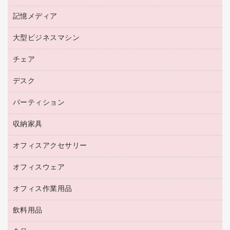
ワープロ用紙
各種ケーブル
プリンタ用リボン
記憶メディア
電話機
ラベル用紙
マウスパッド
ファクシミリトナー
レーザープリンタ／複合機
プロッター用紙
大型ビジネスマシン
ブルーレイディスク
マウス
トナーカートリッジ
メモリーカード
ファクシミリ用紙
ＤＶＤ
パソコンバッグ／収納用品
チェア
プリンタ
コピートナー
プロジェクタ
ハガキ用紙
ＣＤ－ＲＷ
パソコンアクセサリー
インクカートリッジ
ファクシミリ
デスク
応接イス・ベンチ
その他コピー用紙・プリンタ用紙
ＣＤ－Ｒ
ネットワーク／ＬＡＮ機器
パソコン本体
ミーティングチェア
コピー用紙
メディア収納用品
パーティション
ミーティングテーブル
ネットワーク／ＬＡＮアクセサリー
デジタルカメラ
オフィスチェア
インクジェットプリンタ用紙
デスク
セキュリティ用品
収納家具
ホワイトボード・黒板
スキャナー
カウンター
スマートフォン／モバイル周辺機器
パーティション
コピー機
オフィスアクセサリー
保管庫・書庫
キーボード／テンキー
インクジェットプリンタ／複合機
金庫
オフィスウェア
オフィスアクセサリー
ＵＳＢハブ／ＵＳＢアクセサリー
ＵＳＢメモリ
ロッカー・下駄箱
ＯＡフィルター
オフィス作業用品
医療・介護・ワーキングウェア
その他収納
ＯＡクリーナー／エアダスター
ブラウス・シャツ
飲料用品
養生用品
ＬＡＮケーブル
アウター
防災用品