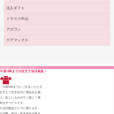
ボールペン用替芯
接着用品
陳列什器
パイプ式ファイル
法人ギフト
東急ハンズ
ボールペン（油性）
製本用品
紙手提げ袋
その他ファイル
ボールペン（ゲルインク）
トラスコ中山
高島屋
針なしステープラー
レジ・ポリ袋
コンピュータ用ファイル
シャープペンシル用替芯
カウネットギフト
紙めくり
ディスプレイ用品
アズワン
建築・作業用品
クリヤーホルダー
シャープペンシル
高島屋（食品・飲料）
裁断機
サイン・看板用品
研究・環境管理用品
クリヤーブック（差替式）
ケアマックス
医療・介護用品（食品・飲料・食添製品）
カウネットギフト（食品・飲料）
結束・とじ込み用品
カウンター／お会計用品
クリヤーブック（固定式）
研究・環境管理用品
医療・介護用品（食品・飲料・食添製品）
掲示用品
ＰＯＰ用品
クリップボード
液体のり
カードケース
印章用品
Ｚ式ファイル
午前11時までの注文で当日発送！
レタートレー
３０穴リフィル・３０穴インデックス
レターケース
２穴リフィル・２穴インデックス
・午前11時までにご注文いただき
ラベル類
ますとご注文当日に商品をお届
け。欲しいものがすぐ届く！便
メンディングテープ
利なサービスです。
メッシュケース／ペンケース
※当日配送エリアに限ります。
※日曜・祝日・年末年始を除き