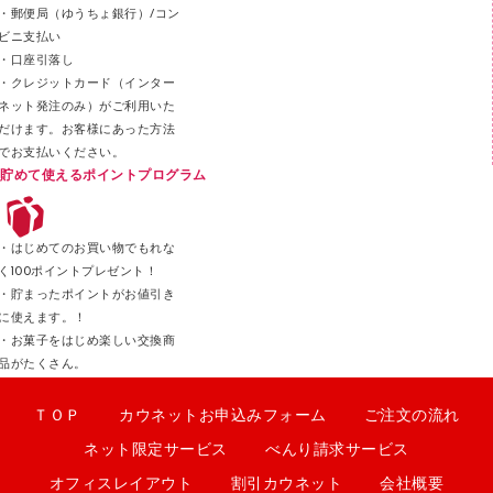
・郵便局（ゆうちょ銀行）/コン
クリップ
ビニ支払い
カッター
・口座引落し
・クレジットカード（インター
ネット発注のみ）がご利用いた
だけます。お客様にあった方法
でお支払いください。
貯めて使えるポイントプログラム
・はじめてのお買い物でもれな
く100ポイントプレゼント！
・貯まったポイントがお値引き
に使えます。！
・お菓子をはじめ楽しい交換商
品がたくさん。
ＴＯＰ
カウネットお申込みフォーム
ご注文の流れ
ネット限定サービス
べんり請求サービス
オフィスレイアウト
割引カウネット
会社概要