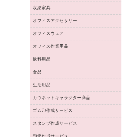
デジタルカメラ
オフィスチェア
インクジェットプリンタ用紙
デスク
セキュリティ用品
収納家具
ホワイトボード・黒板
スキャナー
カウンター
スマートフォン／モバイル周辺機器
パーティション
コピー機
オフィスアクセサリー
保管庫・書庫
キーボード／テンキー
インクジェットプリンタ／複合機
金庫
オフィスウェア
オフィスアクセサリー
ＵＳＢハブ／ＵＳＢアクセサリー
ＵＳＢメモリ
ロッカー・下駄箱
ＯＡフィルター
オフィス作業用品
医療・介護・ワーキングウェア
その他収納
ＯＡクリーナー／エアダスター
ブラウス・シャツ
飲料用品
養生用品
ＬＡＮケーブル
アウター
防災用品
食品
緑茶飲料
ＨＤＤ／ＳＳＤ
防災用備蓄食品・飲料
茶葉・インスタント
ディスプレイモニター
生活用品
食品
台車・脚立
紅茶・バラエティ飲料
菓子
倉庫収納用品
カウネットキャラクター商品
浴室用品
レギュラーコーヒー
作業用手袋
台所用洗剤
ミルク・シュガー
ゴム印作成サービス
カウネットキャラクター商品
作業用雑貨
掃除用品
ミネラルウォーター
スタンプ作成サービス
ゴム印作成サービス
梱包用品
掃除用洗剤
ソフトドリンク
ゴム印（一行印）作成サービス
梱包用テープ
洗濯用品
印鑑作成サービス
シヤチハタスタンプ作成サービス