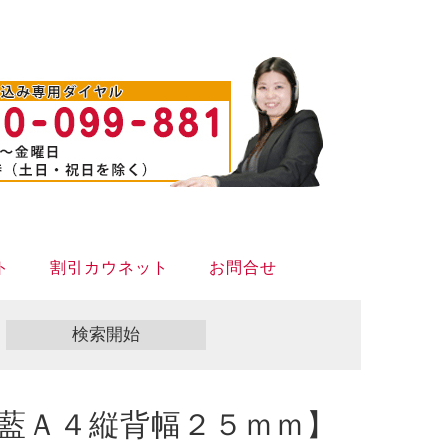
ト
割引カウネット
お問合せ
藍Ａ４縦背幅２５ｍｍ】