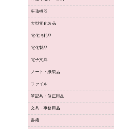
コーヒーメーカー・備品
ゴム印（フリーサイズ印）作成サービス
工場用品
洗濯用洗剤
カウネットスタンプ作成サービス
インスタントコーヒー
事務機器
印鑑作成サービス
結束用品
消臭・芳香剤
お茶備品
大型電化製品
大型シュレッダー（共配）
園芸用品
殺虫剤
医薬部外品
レーザーポインター
ペット用品
飲食用消耗品
電化消耗品
冷蔵庫・キッチン・調理家電
ラミネートフィルム
飲食雑貨用品
テレビ・ＡＶ機器
電化製品
電球・蛍光灯
ラミネータ
ペーパータオル
乾電池・充電池
タイムレコーダー
電子文具
掃除機・クリーナー
ハンドソープ・石鹸
フィルム・カメラ用品
タイムカード
空調・季節家電
トイレ用品
ノート・紙製品
電卓
デスクライト
シュレッダ
その他電化製品
トイレ用洗剤
ラベルライター
アルバム
ファイル
封筒
ＯＨＰ用品
キッチン・調理家電
トイレットペーパー
ラベルテープ
懐中電灯・ライト
粘着メモ
ＯＡタップ／延長コード
筆記具・修正用品
名刺整理用品
ティッシュペーパー
その他電子文具
伝票
ＡＶ機器・アクセサリー
板目表紙・綴込表紙
ダストボックス
文具・事務用品
万年筆
典礼用品
背幅が伸びるファイル
タオル・アメニティ用品
筆ペン
帳簿
書籍
輪ゴム
統一伝票用ファイル
その他雑貨
消しゴム
慶弔用品