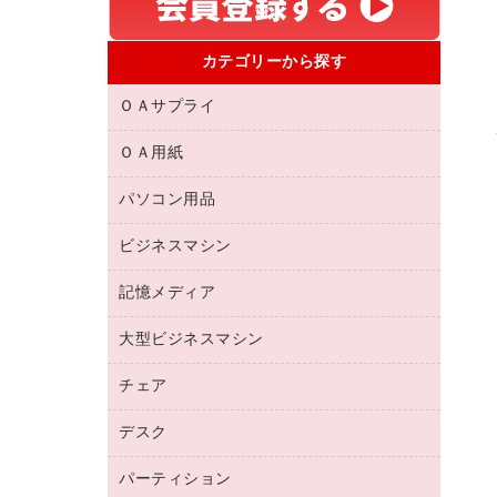
カテゴリーから探す
ＯＡサプライ
ＯＡ用紙
互換インクカートリッジ
リサイクルトナー（リターン方式）
パソコン用品
名刺用紙
リサイクルトナー（プール方式）
帳票用紙／フォーム用紙
ビジネスマシン
パソコン周辺機器
リサイクルインクカートリッジ
ワープロ用紙
各種ケーブル
プリンタ用リボン
記憶メディア
電話機
ラベル用紙
マウスパッド
ファクシミリトナー
レーザープリンタ／複合機
プロッター用紙
大型ビジネスマシン
ブルーレイディスク
マウス
トナーカートリッジ
メモリーカード
ファクシミリ用紙
ＤＶＤ
パソコンバッグ／収納用品
チェア
プリンタ
コピートナー
プロジェクタ
ハガキ用紙
ＣＤ－ＲＷ
パソコンアクセサリー
インクカートリッジ
ファクシミリ
デスク
応接イス・ベンチ
その他コピー用紙・プリンタ用紙
ＣＤ－Ｒ
ネットワーク／ＬＡＮ機器
パソコン本体
ミーティングチェア
コピー用紙
メディア収納用品
パーティション
ミーティングテーブル
ネットワーク／ＬＡＮアクセサリー