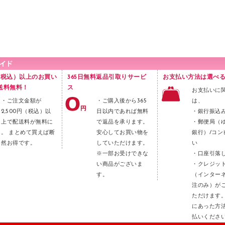
円（税込）以上のお買い
365日無料返品引取りサービ
お支払い方法は選べる
送料無料！
ス
お支払いに
・ご注文金額が
・ご購入後から365
は、
2,500円（税込）以
日以内であれば無料
・銀行振込
上で配送料が無料に
で返品を承ります。
・郵便局（
。 まとめて買えば断
安心してお買い物を
銀行）/コン
然お得です。
していただけます。
い
※一部お受けできな
・口座引落
い商品がございま
・クレジッ
す。
（インター
注のみ）が
ただけます
にあった方
払いくださ