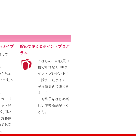
4タイプ
貯めて使えるポイントプログ
ラム
関して
・はじめてのお買い
み
物でもれなく100ポ
ゆうちょ
イントプレゼント！
ビニ支払
・貯まったポイント
がお値引きに使えま
し
す。！
トカード
・お菓子をはじめ楽
ネット発
しい交換商品がたく
ご利用い
さん。
。お客様
法でお支
い。