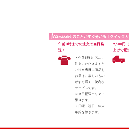
品）
液体のり
カードケース
印章用品
Ｚ式ファイル
レタートレー
３０穴リフィル・３０穴インデックス
レターケース
２穴リフィル・２穴インデックス
ラベル類
午前11時までの注文で当日発
2,500
メンディングテープ
送！
上げで配
・午前11時までにご
メッシュケース／ペンケース
注文いただきますと
フロアケース
ご注文当日に商品を
お届け。欲しいもの
ブックエンド／ブックスタンド
がすぐ届く！便利な
ファスナーつづり紐
サービスです。
パンチ
※当日配送エリアに
限ります。
はさみ
※日曜・祝日・年末
デスクマット
年始を除きます。
デスクトレー