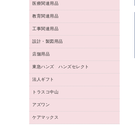
両面テープ
収納保存用品
医療関連用品
パソコンソフト
スリッパ・サンダル・シューズ
修正液・修正ペン
額縁
名札
持ち出しファイル
スポーツ・レジャー用品
修正テープ
教育関連用品
保健用品
各種用紙
保管・整理用品
レターファイル
ゴミ袋
蛍光マーカー
使い捨て手袋
ルーズリーフ
壁面／足元収納
工事関連用品
教育関連用品
リングファイル
キッチン用品
鉛筆
感染症対策用品
バインダーノート
文書保存箱
プレゼン用ファイル
食品添加物製品
設計・製図用品
工事関連用品
マーキングペン（油性）
介護用品
ノート
備品／小物ケース
フラットファイル
屋外用品
マーキングペン（水性）
医療関連用品
店舗用品
設計・製図用品
透明テープ 事務用
フォルダー
ホワイトボード用マーカー
感染症対策用品（食品・飲料・食添製
電話台
東急ハンズ ハンズセレクト
店舗運営用品
ファイルボックス
品）
ボールペン用替芯
接着用品
陳列什器
パイプ式ファイル
法人ギフト
東急ハンズ
ボールペン（油性）
製本用品
紙手提げ袋
その他ファイル
ボールペン（ゲルインク）
トラスコ中山
高島屋
針なしステープラー
レジ・ポリ袋
コンピュータ用ファイル
シャープペンシル用替芯
カウネットギフト
紙めくり
ディスプレイ用品
アズワン
建築・作業用品
クリヤーホルダー
シャープペンシル
高島屋（食品・飲料）
裁断機
サイン・看板用品
研究・環境管理用品
クリヤーブック（差替式）
ケアマックス
医療・介護用品（食品・飲料・食添製
カウネットギフト（食品・飲料）
結束・とじ込み用品
カウンター／お会計用品
品）
クリヤーブック（固定式）
医療・介護用品（食品・飲料・食添製
掲示用品
ＰＯＰ用品
研究・環境管理用品
クリップボード