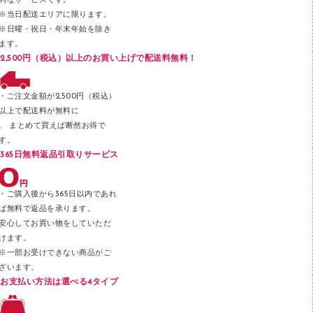
利なサービスです。
メッシュケース／ペンケース
※当日配送エリアに限ります。
※日曜・祝日・年末年始を除き
フロアケース
ます。
ブックエンド／ブックスタンド
2,500円（税込）以上のお買い上げで配送料無料！
ファスナーつづり紐
パンチ
・ご注文金額が2,500円（税込）
以上で配送料が無料に
はさみ
。 まとめて買えば断然お得で
デスクマット
す。
365日無料返品引取りサービス
デスクトレー
テープのり
・ご購入後から365日以内であれ
テープカッター
ば無料で返品を承ります。
安心してお買い物をしていただ
その他文具
けます。
セロハンテープ
※一部お受けできない商品がご
ざいます。
スプレーのり クリーナー
お支払い方法は選べる4タイプ
ステープル針