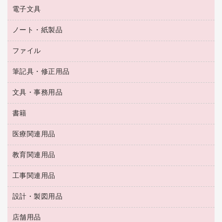
乾電池・充電池
タイムレコーダー
電子文具
掃除機・クリーナー
ハンドソープ・石鹸
フィルム・カメラ用品
タイムカード
空調・季節家電
トイレ用品
ノート・紙製品
電卓
デスクライト
シュレッダ
その他電化製品
トイレ用洗剤
ラベルライター
アルバム
ファイル
封筒
ＯＨＰ用品
キッチン・調理家電
トイレットペーパー
ラベルテープ
懐中電灯・ライト
粘着メモ
ＯＡタップ／延長コード
筆記具・修正用品
名刺整理用品
ティッシュペーパー
その他電子文具
伝票
ＡＶ機器・アクセサリー
板目表紙・綴込表紙
ダストボックス
文具・事務用品
万年筆
典礼用品
背幅が伸びるファイル
タオル・アメニティ用品
筆ペン
帳簿
書籍
輪ゴム
統一伝票用ファイル
その他雑貨
消しゴム
慶弔用品
両面テープ
収納保存用品
医療関連用品
パソコンソフト
スリッパ・サンダル・シューズ
修正液・修正ペン
額縁
名札
持ち出しファイル
スポーツ・レジャー用品
修正テープ
教育関連用品
保健用品
各種用紙
保管・整理用品
レターファイル
ゴミ袋
蛍光マーカー
使い捨て手袋
ルーズリーフ
壁面／足元収納
工事関連用品
教育関連用品
リングファイル
キッチン用品
鉛筆
感染症対策用品
バインダーノート
文書保存箱
プレゼン用ファイル
食品添加物製品
設計・製図用品
工事関連用品
マーキングペン（油性）
介護用品
ノート
備品／小物ケース
フラットファイル
屋外用品
マーキングペン（水性）
医療関連用品
店舗用品
設計・製図用品
透明テープ 事務用