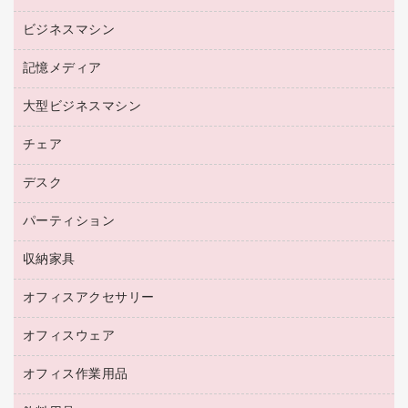
リサイクルトナー（プール方式）
帳票用紙／フォーム用紙
ビジネスマシン
パソコン周辺機器
リサイクルインクカートリッジ
ワープロ用紙
各種ケーブル
プリンタ用リボン
記憶メディア
電話機
ラベル用紙
マウスパッド
ファクシミリトナー
レーザープリンタ／複合機
プロッター用紙
大型ビジネスマシン
ブルーレイディスク
マウス
トナーカートリッジ
メモリーカード
ファクシミリ用紙
ＤＶＤ
パソコンバッグ／収納用品
チェア
プリンタ
コピートナー
プロジェクタ
ハガキ用紙
ＣＤ－ＲＷ
パソコンアクセサリー
インクカートリッジ
ファクシミリ
デスク
応接イス・ベンチ
その他コピー用紙・プリンタ用紙
ＣＤ－Ｒ
ネットワーク／ＬＡＮ機器
パソコン本体
ミーティングチェア
コピー用紙
メディア収納用品
パーティション
ミーティングテーブル
ネットワーク／ＬＡＮアクセサリー
デジタルカメラ
オフィスチェア
インクジェットプリンタ用紙
デスク
セキュリティ用品
収納家具
ホワイトボード・黒板
スキャナー
カウンター
スマートフォン／モバイル周辺機器
パーティション
コピー機
オフィスアクセサリー
保管庫・書庫
キーボード／テンキー
インクジェットプリンタ／複合機
金庫
オフィスウェア
オフィスアクセサリー
ＵＳＢハブ／ＵＳＢアクセサリー
ＵＳＢメモリ
ロッカー・下駄箱
ＯＡフィルター
オフィス作業用品
医療・介護・ワーキングウェア
その他収納
ＯＡクリーナー／エアダスター
ブラウス・シャツ