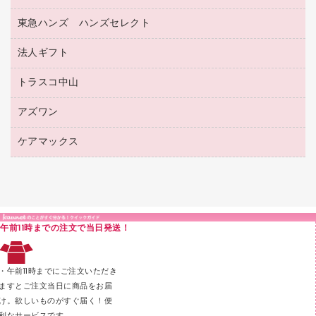
フォルダー
ホワイトボード用マーカー
感染症対策用品（食品・飲料・食添製品）
電話台
東急ハンズ ハンズセレクト
店舗運営用品
ファイルボックス
ボールペン用替芯
接着用品
陳列什器
パイプ式ファイル
法人ギフト
東急ハンズ
ボールペン（油性）
製本用品
紙手提げ袋
その他ファイル
ボールペン（ゲルインク）
トラスコ中山
高島屋
針なしステープラー
レジ・ポリ袋
コンピュータ用ファイル
シャープペンシル用替芯
カウネットギフト
紙めくり
ディスプレイ用品
アズワン
建築・作業用品
クリヤーホルダー
シャープペンシル
高島屋（食品・飲料）
裁断機
サイン・看板用品
研究・環境管理用品
クリヤーブック（差替式）
ケアマックス
医療・介護用品（食品・飲料・食添製品）
カウネットギフト（食品・飲料）
結束・とじ込み用品
カウンター／お会計用品
クリヤーブック（固定式）
研究・環境管理用品
医療・介護用品（食品・飲料・食添製品）
掲示用品
ＰＯＰ用品
クリップボード
液体のり
カードケース
印章用品
Ｚ式ファイル
午前11時までの注文で当日発送！
レタートレー
３０穴リフィル・３０穴インデックス
レターケース
２穴リフィル・２穴インデックス
・午前11時までにご注文いただき
ラベル類
ますとご注文当日に商品をお届
け。欲しいものがすぐ届く！便
メンディングテープ