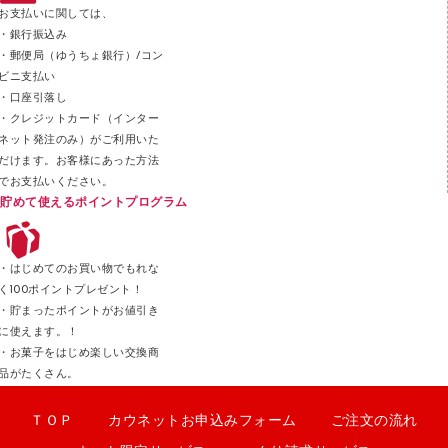
ステープラー本体
お支払いに関しては、
スティックのり
・銀行振込み
・郵便局（ゆうちょ銀行）/コン
クリップ
ビニ支払い
カッター
・口座引落し
・クレジットカード（インター
ネット発注のみ）がご利用いた
だけます。お客様にあった方法
でお支払いください。
貯めて使えるポイントプログラム
・はじめてのお買い物でもれな
く100ポイントプレゼント！
・貯まったポイントがお値引き
に使えます。！
・お菓子をはじめ楽しい交換商
品がたくさん。
ＴＯＰ
カウネットお申込みフォーム
ご注文の流れ