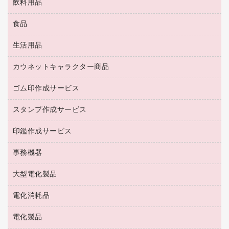
飲料用品
養生用品
ＬＡＮケーブル
アウター
防災用品
食品
緑茶飲料
ＨＤＤ／ＳＳＤ
防災用備蓄食品・飲料
茶葉・インスタント
ディスプレイモニター
生活用品
食品
台車・脚立
紅茶・バラエティ飲料
菓子
倉庫収納用品
カウネットキャラクター商品
浴室用品
レギュラーコーヒー
作業用手袋
台所用洗剤
ミルク・シュガー
ゴム印作成サービス
カウネットキャラクター商品
作業用雑貨
掃除用品
ミネラルウォーター
スタンプ作成サービス
ゴム印作成サービス
梱包用品
掃除用洗剤
ソフトドリンク
ゴム印（一行印）作成サービス
梱包用テープ
洗濯用品
印鑑作成サービス
シヤチハタスタンプ作成サービス
コーヒーメーカー・備品
ゴム印（フリーサイズ印）作成サービス
工場用品
洗濯用洗剤
カウネットスタンプ作成サービス
インスタントコーヒー
事務機器
印鑑作成サービス
結束用品
消臭・芳香剤
お茶備品
大型電化製品
大型シュレッダー（共配）
園芸用品
殺虫剤
医薬部外品
レーザーポインター
ペット用品
飲食用消耗品
電化消耗品
冷蔵庫・キッチン・調理家電
ラミネートフィルム
飲食雑貨用品
テレビ・ＡＶ機器
電化製品
電球・蛍光灯
ラミネータ
ペーパータオル