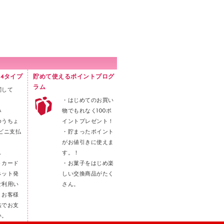
4タイプ
貯めて使えるポイントプログ
ラム
関して
・はじめてのお買い
み
物でもれなく100ポ
ゆうちょ
イントプレゼント！
ビニ支払
・貯まったポイント
がお値引きに使えま
し
す。！
トカード
・お菓子をはじめ楽
ネット発
しい交換商品がたく
ご利用い
さん。
。お客様
法でお支
い。