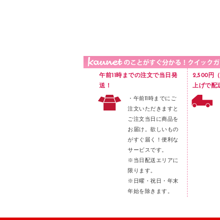
品）
液体のり
カードケース
印章用品
Ｚ式ファイル
レタートレー
３０穴リフィル・３０穴インデックス
レターケース
２穴リフィル・２穴インデックス
ラベル類
午前11時までの注文で当日発
2,500
メンディングテープ
送！
上げで配
・午前11時までにご
メッシュケース／ペンケース
注文いただきますと
フロアケース
ご注文当日に商品を
お届け。欲しいもの
ブックエンド／ブックスタンド
がすぐ届く！便利な
ファスナーつづり紐
サービスです。
パンチ
※当日配送エリアに
限ります。
はさみ
※日曜・祝日・年末
デスクマット
年始を除きます。
デスクトレー