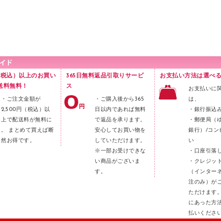
円（税込）以上のお買い
365日無料返品引取りサービ
お支払い方法は選べる
送料無料！
ス
お支払いに
・ご注文金額が
・ご購入後から365
は、
2,500円（税込）以
日以内であれば無料
・銀行振込
上で配送料が無料に
で返品を承ります。
・郵便局（
。 まとめて買えば断
安心してお買い物を
銀行）/コン
然お得です。
していただけます。
い
※一部お受けできな
・口座引落
い商品がございま
・クレジッ
す。
（インター
注のみ）が
ただけます
にあった方
払いくださ