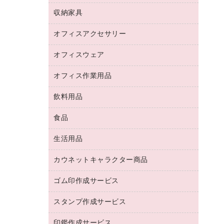
デジタルカメラ
オフィスチェア
インクジェットプリンタ用紙
デスク
セキュリティ用品
収納家具
ホワイトボード・黒板
スキャナー
カウンター
スマートフォン／モバイル周辺機器
パーティション
コピー機
オフィスアクセサリー
保管庫・書庫
キーボード／テンキー
インクジェットプリンタ／複合機
金庫
オフィスウェア
オフィスアクセサリー
ＵＳＢハブ／ＵＳＢアクセサリー
ＵＳＢメモリ
ロッカー・下駄箱
ＯＡフィルター
オフィス作業用品
医療・介護・ワーキングウェア
その他収納
ＯＡクリーナー／エアダスター
ブラウス・シャツ
飲料用品
養生用品
ＬＡＮケーブル
アウター
防災用品
食品
緑茶飲料
ＨＤＤ／ＳＳＤ
防災用備蓄食品・飲料
茶葉・インスタント
ディスプレイモニター
生活用品
食品
台車・脚立
紅茶・バラエティ飲料
菓子
倉庫収納用品
カウネットキャラクター商品
浴室用品
レギュラーコーヒー
作業用手袋
台所用洗剤
ミルク・シュガー
ゴム印作成サービス
カウネットキャラクター商品
作業用雑貨
掃除用品
ミネラルウォーター
スタンプ作成サービス
ゴム印作成サービス
梱包用品
掃除用洗剤
ソフトドリンク
ゴム印（一行印）作成サービス
梱包用テープ
洗濯用品
印鑑作成サービス
シヤチハタスタンプ作成サービス