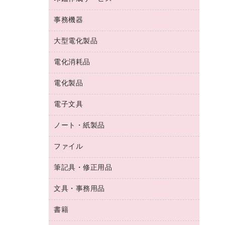
コーヒーメーカー・備品
ゴム印（フリーサイズ印）作成サービス
工場用品
洗濯用洗剤
カウネットスタンプ作成サービス
インスタントコーヒー
事務機器
印鑑作成サービス
結束用品
消臭・芳香剤
お茶備品
大型電化製品
大型シュレッダー（共配）
園芸用品
殺虫剤
医薬部外品
レーザーポインター
ペット用品
飲食用消耗品
電化消耗品
冷蔵庫・キッチン・調理家電
ラミネートフィルム
飲食雑貨用品
テレビ・ＡＶ機器
電化製品
電球・蛍光灯
ラミネータ
ペーパータオル
乾電池・充電池
タイムレコーダー
電子文具
掃除機・クリーナー
ハンドソープ・石鹸
フィルム・カメラ用品
タイムカード
空調・季節家電
トイレ用品
ノート・紙製品
電卓
デスクライト
シュレッダ
その他電化製品
トイレ用洗剤
ラベルライター
アルバム
ファイル
封筒
ＯＨＰ用品
キッチン・調理家電
トイレットペーパー
ラベルテープ
懐中電灯・ライト
粘着メモ
ＯＡタップ／延長コード
筆記具・修正用品
名刺整理用品
ティッシュペーパー
その他電子文具
伝票
ＡＶ機器・アクセサリー
板目表紙・綴込表紙
ダストボックス
文具・事務用品
万年筆
典礼用品
背幅が伸びるファイル
タオル・アメニティ用品
筆ペン
帳簿
書籍
輪ゴム
統一伝票用ファイル
その他雑貨
消しゴム
慶弔用品