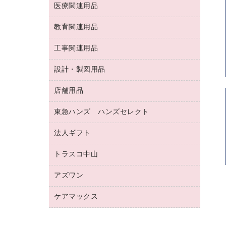
両面テープ
収納保存用品
医療関連用品
パソコンソフト
スリッパ・サンダル・シューズ
修正液・修正ペン
額縁
名札
持ち出しファイル
スポーツ・レジャー用品
修正テープ
教育関連用品
保健用品
各種用紙
保管・整理用品
レターファイル
ゴミ袋
蛍光マーカー
使い捨て手袋
ルーズリーフ
壁面／足元収納
工事関連用品
教育関連用品
リングファイル
キッチン用品
鉛筆
感染症対策用品
バインダーノート
文書保存箱
プレゼン用ファイル
食品添加物製品
設計・製図用品
工事関連用品
マーキングペン（油性）
介護用品
ノート
備品／小物ケース
フラットファイル
屋外用品
マーキングペン（水性）
医療関連用品
店舗用品
設計・製図用品
透明テープ 事務用
フォルダー
ホワイトボード用マーカー
感染症対策用品（食品・飲料・食添製
電話台
東急ハンズ ハンズセレクト
店舗運営用品
ファイルボックス
品）
ボールペン用替芯
接着用品
陳列什器
パイプ式ファイル
法人ギフト
東急ハンズ
ボールペン（油性）
製本用品
紙手提げ袋
その他ファイル
ボールペン（ゲルインク）
トラスコ中山
高島屋
針なしステープラー
レジ・ポリ袋
コンピュータ用ファイル
シャープペンシル用替芯
カウネットギフト
紙めくり
ディスプレイ用品
アズワン
建築・作業用品
クリヤーホルダー
シャープペンシル
高島屋（食品・飲料）
裁断機
サイン・看板用品
研究・環境管理用品
クリヤーブック（差替式）
ケアマックス
医療・介護用品（食品・飲料・食添製
カウネットギフト（食品・飲料）
結束・とじ込み用品
カウンター／お会計用品
品）
クリヤーブック（固定式）
医療・介護用品（食品・飲料・食添製
掲示用品
ＰＯＰ用品
研究・環境管理用品
クリップボード