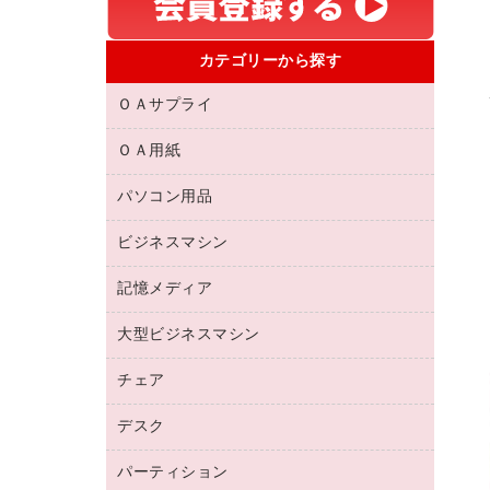
カテゴリーから探す
ＯＡサプライ
ＯＡ用紙
互換インクカートリッジ
リサイクルトナー（リターン方式）
パソコン用品
名刺用紙
リサイクルトナー（プール方式）
帳票用紙／フォーム用紙
ビジネスマシン
パソコン周辺機器
リサイクルインクカートリッジ
ワープロ用紙
各種ケーブル
プリンタ用リボン
記憶メディア
電話機
ラベル用紙
マウスパッド
ファクシミリトナー
レーザープリンタ／複合機
プロッター用紙
大型ビジネスマシン
ブルーレイディスク
マウス
トナーカートリッジ
メモリーカード
ファクシミリ用紙
ＤＶＤ
パソコンバッグ／収納用品
チェア
プリンタ
コピートナー
プロジェクタ
ハガキ用紙
ＣＤ－ＲＷ
パソコンアクセサリー
インクカートリッジ
ファクシミリ
デスク
応接イス・ベンチ
その他コピー用紙・プリンタ用紙
ＣＤ－Ｒ
ネットワーク／ＬＡＮ機器
パソコン本体
ミーティングチェア
コピー用紙
メディア収納用品
パーティション
ミーティングテーブル
ネットワーク／ＬＡＮアクセサリー