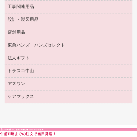
ゴミ袋
蛍光マーカー
使い捨て手袋
ルーズリーフ
壁面／足元収納
工事関連用品
教育関連用品
リングファイル
キッチン用品
鉛筆
感染症対策用品
バインダーノート
文書保存箱
プレゼン用ファイル
食品添加物製品
設計・製図用品
工事関連用品
マーキングペン（油性）
介護用品
ノート
備品／小物ケース
フラットファイル
屋外用品
マーキングペン（水性）
医療関連用品
店舗用品
設計・製図用品
透明テープ 事務用
フォルダー
ホワイトボード用マーカー
感染症対策用品（食品・飲料・食添製品）
電話台
東急ハンズ ハンズセレクト
店舗運営用品
ファイルボックス
ボールペン用替芯
接着用品
陳列什器
パイプ式ファイル
法人ギフト
東急ハンズ
ボールペン（油性）
製本用品
紙手提げ袋
その他ファイル
ボールペン（ゲルインク）
トラスコ中山
高島屋
針なしステープラー
レジ・ポリ袋
コンピュータ用ファイル
シャープペンシル用替芯
カウネットギフト
紙めくり
ディスプレイ用品
アズワン
建築・作業用品
クリヤーホルダー
シャープペンシル
高島屋（食品・飲料）
裁断機
サイン・看板用品
研究・環境管理用品
クリヤーブック（差替式）
ケアマックス
医療・介護用品（食品・飲料・食添製品）
カウネットギフト（食品・飲料）
結束・とじ込み用品
カウンター／お会計用品
クリヤーブック（固定式）
研究・環境管理用品
医療・介護用品（食品・飲料・食添製品）
掲示用品
ＰＯＰ用品
クリップボード
液体のり
カードケース
印章用品
Ｚ式ファイル
午前11時までの注文で当日発送！