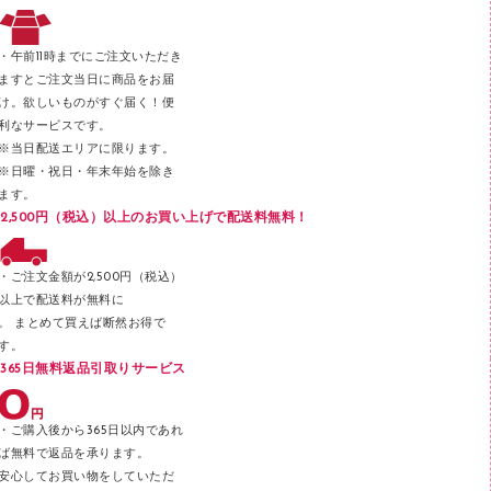
レタートレー
３０穴リフィル・３０穴インデックス
レターケース
２穴リフィル・２穴インデックス
・午前11時までにご注文いただき
ラベル類
ますとご注文当日に商品をお届
け。欲しいものがすぐ届く！便
メンディングテープ
利なサービスです。
メッシュケース／ペンケース
※当日配送エリアに限ります。
※日曜・祝日・年末年始を除き
フロアケース
ます。
ブックエンド／ブックスタンド
2,500円（税込）以上のお買い上げで配送料無料！
ファスナーつづり紐
パンチ
・ご注文金額が2,500円（税込）
以上で配送料が無料に
はさみ
。 まとめて買えば断然お得で
デスクマット
す。
365日無料返品引取りサービス
デスクトレー
テープのり
・ご購入後から365日以内であれ
テープカッター
ば無料で返品を承ります。
安心してお買い物をしていただ
その他文具