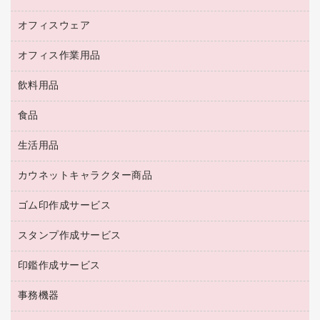
キーボード／テンキー
インクジェットプリンタ／複合機
金庫
オフィスウェア
オフィスアクセサリー
ＵＳＢハブ／ＵＳＢアクセサリー
ＵＳＢメモリ
ロッカー・下駄箱
ＯＡフィルター
オフィス作業用品
医療・介護・ワーキングウェア
その他収納
ＯＡクリーナー／エアダスター
ブラウス・シャツ
飲料用品
養生用品
ＬＡＮケーブル
アウター
防災用品
食品
緑茶飲料
ＨＤＤ／ＳＳＤ
防災用備蓄食品・飲料
茶葉・インスタント
ディスプレイモニター
生活用品
食品
台車・脚立
紅茶・バラエティ飲料
菓子
倉庫収納用品
カウネットキャラクター商品
浴室用品
レギュラーコーヒー
作業用手袋
台所用洗剤
ミルク・シュガー
ゴム印作成サービス
カウネットキャラクター商品
作業用雑貨
掃除用品
ミネラルウォーター
スタンプ作成サービス
ゴム印作成サービス
梱包用品
掃除用洗剤
ソフトドリンク
ゴム印（一行印）作成サービス
梱包用テープ
洗濯用品
印鑑作成サービス
シヤチハタスタンプ作成サービス
コーヒーメーカー・備品
ゴム印（フリーサイズ印）作成サービス
工場用品
洗濯用洗剤
カウネットスタンプ作成サービス
インスタントコーヒー
事務機器
印鑑作成サービス
結束用品
消臭・芳香剤
お茶備品