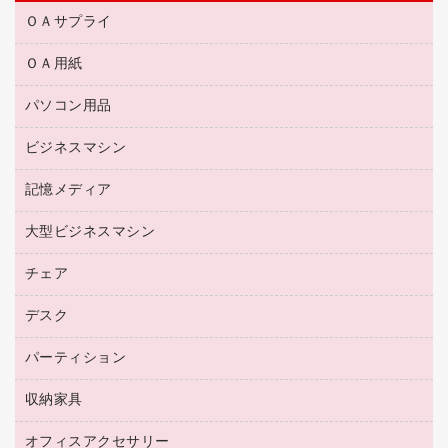
ＯＡサプライ
ＯＡ用紙
互換インクカートリッジ
リサイクルトナー（リターン方式）
パソコン用品
名刺用紙
リサイクルトナー（プール方式）
帳票用紙／フォーム用紙
ビジネスマシン
パソコン周辺機器
リサイクルインクカートリッジ
ワープロ用紙
各種ケーブル
プリンタ用リボン
記憶メディア
電話機
ラベル用紙
マウスパッド
ファクシミリトナー
レーザープリンタ／複合機
プロッター用紙
大型ビジネスマシン
ブルーレイディスク
マウス
トナーカートリッジ
メモリーカード
ファクシミリ用紙
ＤＶＤ
パソコンバッグ／収納用品
チェア
プリンタ
コピートナー
プロジェクタ
ハガキ用紙
ＣＤ－ＲＷ
パソコンアクセサリー
インクカートリッジ
ファクシミリ
デスク
応接イス・ベンチ
その他コピー用紙・プリンタ用紙
ＣＤ－Ｒ
ネットワーク／ＬＡＮ機器
パソコン本体
ミーティングチェア
コピー用紙
メディア収納用品
パーティション
ミーティングテーブル
ネットワーク／ＬＡＮアクセサリー
デジタルカメラ
オフィスチェア
インクジェットプリンタ用紙
デスク
セキュリティ用品
収納家具
ホワイトボード・黒板
スキャナー
カウンター
スマートフォン／モバイル周辺機器
パーティション
コピー機
オフィスアクセサリー
保管庫・書庫