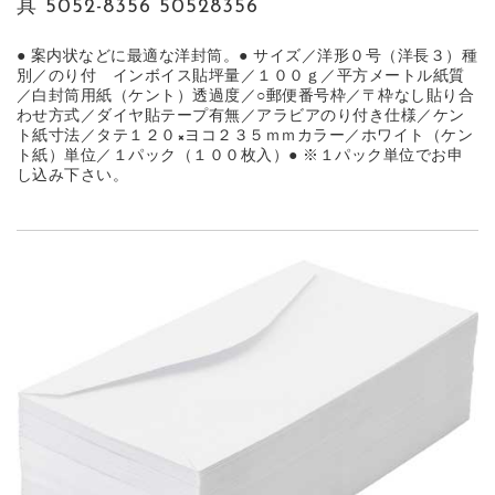
具 5052-8356 50528356
● 案内状などに最適な洋封筒。● サイズ／洋形０号（洋長３）種
別／のり付 インボイス貼坪量／１００ｇ／平方メートル紙質
／白封筒用紙（ケント）透過度／○郵便番号枠／〒枠なし貼り合
わせ方式／ダイヤ貼テープ有無／アラビアのり付き仕様／ケン
ト紙寸法／タテ１２０×ヨコ２３５ｍｍカラー／ホワイト（ケン
ト紙）単位／１パック（１００枚入）● ※１パック単位でお申
し込み下さい。