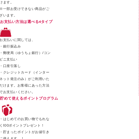
けます。
セロハンテープ
※一部お受けできない商品がご
ざいます。
スプレーのり クリーナー
お支払い方法は選べる4タイプ
ステープル針
ステープラー本体
お支払いに関しては、
スティックのり
・銀行振込み
・郵便局（ゆうちょ銀行）/コン
クリップ
ビニ支払い
カッター
・口座引落し
・クレジットカード（インター
ネット発注のみ）がご利用いた
だけます。お客様にあった方法
でお支払いください。
貯めて使えるポイントプログラム
・はじめてのお買い物でもれな
く100ポイントプレゼント！
・貯まったポイントがお値引き
に使えます。！