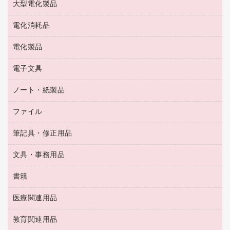
大型電化製品
大型シュレッダー（共配）
園芸用品
殺虫剤
医薬部外品
レーザーポインター
ペット用品
飲食用消耗品
電化消耗品
冷蔵庫・キッチン・調理家電
ラミネートフィルム
飲食雑貨用品
テレビ・ＡＶ機器
電化製品
電球・蛍光灯
ラミネータ
ペーパータオル
乾電池・充電池
タイムレコーダー
電子文具
掃除機・クリーナー
ハンドソープ・石鹸
フィルム・カメラ用品
タイムカード
空調・季節家電
トイレ用品
ノート・紙製品
電卓
デスクライト
シュレッダ
その他電化製品
トイレ用洗剤
ラベルライター
アルバム
ファイル
封筒
ＯＨＰ用品
キッチン・調理家電
トイレットペーパー
ラベルテープ
懐中電灯・ライト
粘着メモ
ＯＡタップ／延長コード
筆記具・修正用品
名刺整理用品
ティッシュペーパー
その他電子文具
伝票
ＡＶ機器・アクセサリー
板目表紙・綴込表紙
ダストボックス
文具・事務用品
万年筆
典礼用品
背幅が伸びるファイル
タオル・アメニティ用品
筆ペン
帳簿
書籍
輪ゴム
統一伝票用ファイル
その他雑貨
消しゴム
慶弔用品
両面テープ
収納保存用品
医療関連用品
パソコンソフト
スリッパ・サンダル・シューズ
修正液・修正ペン
額縁
名札
持ち出しファイル
スポーツ・レジャー用品
修正テープ
教育関連用品
保健用品
各種用紙
保管・整理用品
レターファイル