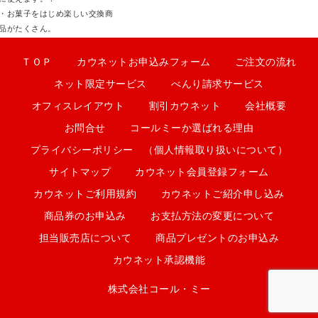
・お菓子をはじめ楽しい交換商
品がたくさん。
ＴＯＰ
カウネットお申込みフォーム
ご注文の流れ
ネット限定サービス
べんり請求サービス
オフィスレイアウト
割引カウネット
会社概要
お問合せ
コールミーか選ばれる理由
プライバシーポリシー （個人情報取り扱いについて）
サイトマップ
カウネット会員登録フォーム
カウネットご利用規約
カウネットご紹介申し込み
商品券のお申込み
お支払方法の変更について
担当販売店について
商品プレゼントのお申込み
カウネット承認機能
株式会社コール・ミー