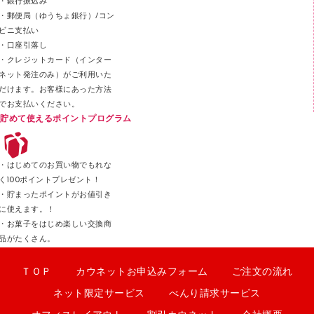
・銀行振込み
・郵便局（ゆうちょ銀行）/コン
クリップ
ビニ支払い
カッター
・口座引落し
・クレジットカード（インター
ネット発注のみ）がご利用いた
だけます。お客様にあった方法
でお支払いください。
貯めて使えるポイントプログラム
・はじめてのお買い物でもれな
く100ポイントプレゼント！
・貯まったポイントがお値引き
に使えます。！
・お菓子をはじめ楽しい交換商
品がたくさん。
ＴＯＰ
カウネットお申込みフォーム
ご注文の流れ
ネット限定サービス
べんり請求サービス