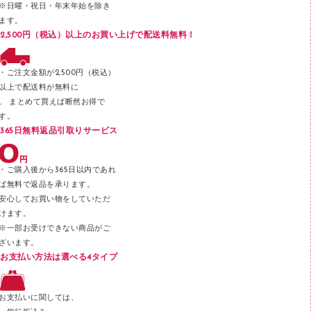
※日曜・祝日・年末年始を除き
フロアケース
ます。
ブックエンド／ブックスタンド
2,500円（税込）以上のお買い上げで配送料無料！
ファスナーつづり紐
パンチ
・ご注文金額が2,500円（税込）
以上で配送料が無料に
はさみ
。 まとめて買えば断然お得で
デスクマット
す。
365日無料返品引取りサービス
デスクトレー
テープのり
・ご購入後から365日以内であれ
テープカッター
ば無料で返品を承ります。
安心してお買い物をしていただ
その他文具
けます。
セロハンテープ
※一部お受けできない商品がご
ざいます。
スプレーのり クリーナー
お支払い方法は選べる4タイプ
ステープル針
ステープラー本体
お支払いに関しては、
スティックのり