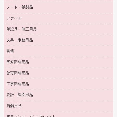
フィルム・カメラ用品
タイムカード
空調・季節家電
トイレ用品
ノート・紙製品
電卓
デスクライト
シュレッダ
その他電化製品
トイレ用洗剤
ラベルライター
アルバム
ファイル
封筒
ＯＨＰ用品
キッチン・調理家電
トイレットペーパー
ラベルテープ
懐中電灯・ライト
粘着メモ
ＯＡタップ／延長コード
筆記具・修正用品
名刺整理用品
ティッシュペーパー
その他電子文具
伝票
ＡＶ機器・アクセサリー
板目表紙・綴込表紙
ダストボックス
文具・事務用品
万年筆
典礼用品
背幅が伸びるファイル
タオル・アメニティ用品
筆ペン
帳簿
書籍
輪ゴム
統一伝票用ファイル
その他雑貨
消しゴム
慶弔用品
両面テープ
収納保存用品
医療関連用品
パソコンソフト
スリッパ・サンダル・シューズ
修正液・修正ペン
額縁
名札
持ち出しファイル
スポーツ・レジャー用品
修正テープ
教育関連用品
保健用品
各種用紙
保管・整理用品
レターファイル
ゴミ袋
蛍光マーカー
使い捨て手袋
ルーズリーフ
壁面／足元収納
工事関連用品
教育関連用品
リングファイル
キッチン用品
鉛筆
感染症対策用品
バインダーノート
文書保存箱
プレゼン用ファイル
食品添加物製品
設計・製図用品
工事関連用品
マーキングペン（油性）
介護用品
ノート
備品／小物ケース
フラットファイル
屋外用品
マーキングペン（水性）
医療関連用品
店舗用品
設計・製図用品
透明テープ 事務用
フォルダー
ホワイトボード用マーカー
感染症対策用品（食品・飲料・食添製品）
電話台