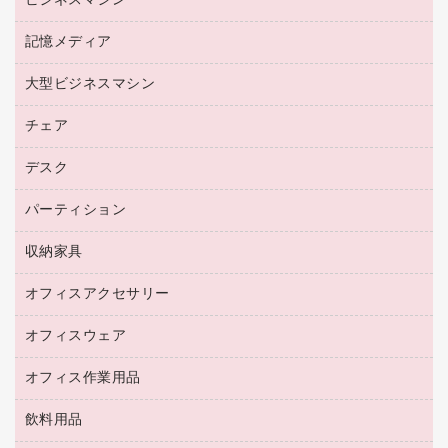
ビジネスマシン
パソコン周辺機器
リサイクルインクカートリッジ
ワープロ用紙
各種ケーブル
プリンタ用リボン
記憶メディア
電話機
ラベル用紙
マウスパッド
ファクシミリトナー
レーザープリンタ／複合機
プロッター用紙
大型ビジネスマシン
ブルーレイディスク
マウス
トナーカートリッジ
メモリーカード
ファクシミリ用紙
ＤＶＤ
パソコンバッグ／収納用品
チェア
プリンタ
コピートナー
プロジェクタ
ハガキ用紙
ＣＤ－ＲＷ
パソコンアクセサリー
インクカートリッジ
ファクシミリ
デスク
応接イス・ベンチ
その他コピー用紙・プリンタ用紙
ＣＤ－Ｒ
ネットワーク／ＬＡＮ機器
パソコン本体
ミーティングチェア
コピー用紙
メディア収納用品
パーティション
ミーティングテーブル
ネットワーク／ＬＡＮアクセサリー
デジタルカメラ
オフィスチェア
インクジェットプリンタ用紙
デスク
セキュリティ用品
収納家具
ホワイトボード・黒板
スキャナー
カウンター
スマートフォン／モバイル周辺機器
パーティション
コピー機
オフィスアクセサリー
保管庫・書庫
キーボード／テンキー
インクジェットプリンタ／複合機
金庫
オフィスウェア
オフィスアクセサリー
ＵＳＢハブ／ＵＳＢアクセサリー
ＵＳＢメモリ
ロッカー・下駄箱
ＯＡフィルター
オフィス作業用品
医療・介護・ワーキングウェア
その他収納
ＯＡクリーナー／エアダスター
ブラウス・シャツ
飲料用品
養生用品
ＬＡＮケーブル
アウター