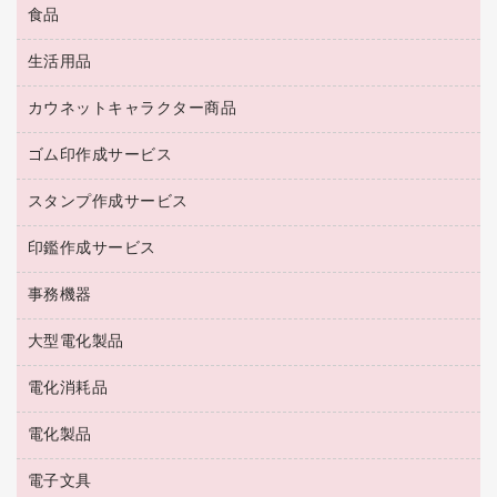
防災用品
食品
緑茶飲料
ＨＤＤ／ＳＳＤ
防災用備蓄食品・飲料
茶葉・インスタント
ディスプレイモニター
生活用品
食品
台車・脚立
紅茶・バラエティ飲料
菓子
倉庫収納用品
カウネットキャラクター商品
浴室用品
レギュラーコーヒー
作業用手袋
台所用洗剤
ミルク・シュガー
ゴム印作成サービス
カウネットキャラクター商品
作業用雑貨
掃除用品
ミネラルウォーター
スタンプ作成サービス
ゴム印作成サービス
梱包用品
掃除用洗剤
ソフトドリンク
ゴム印（一行印）作成サービス
梱包用テープ
洗濯用品
印鑑作成サービス
シヤチハタスタンプ作成サービス
コーヒーメーカー・備品
ゴム印（フリーサイズ印）作成サービス
工場用品
洗濯用洗剤
カウネットスタンプ作成サービス
インスタントコーヒー
事務機器
印鑑作成サービス
結束用品
消臭・芳香剤
お茶備品
大型電化製品
大型シュレッダー（共配）
園芸用品
殺虫剤
医薬部外品
レーザーポインター
ペット用品
飲食用消耗品
電化消耗品
冷蔵庫・キッチン・調理家電
ラミネートフィルム
飲食雑貨用品
テレビ・ＡＶ機器
電化製品
電球・蛍光灯
ラミネータ
ペーパータオル
乾電池・充電池
タイムレコーダー
電子文具
掃除機・クリーナー
ハンドソープ・石鹸