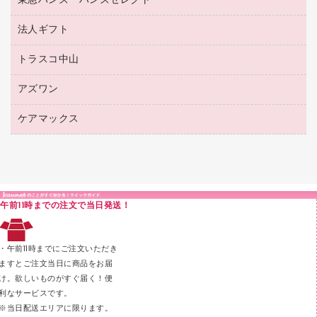
東急ハンズ ハンズセレクト
店舗運営用品
ファイルボックス
ボールペン用替芯
接着用品
陳列什器
パイプ式ファイル
法人ギフト
東急ハンズ
ボールペン（油性）
製本用品
紙手提げ袋
その他ファイル
ボールペン（ゲルインク）
トラスコ中山
高島屋
針なしステープラー
レジ・ポリ袋
コンピュータ用ファイル
シャープペンシル用替芯
カウネットギフト
紙めくり
ディスプレイ用品
アズワン
建築・作業用品
クリヤーホルダー
シャープペンシル
高島屋（食品・飲料）
裁断機
サイン・看板用品
研究・環境管理用品
クリヤーブック（差替式）
ケアマックス
医療・介護用品（食品・飲料・食添製品）
カウネットギフト（食品・飲料）
結束・とじ込み用品
カウンター／お会計用品
クリヤーブック（固定式）
研究・環境管理用品
医療・介護用品（食品・飲料・食添製品）
掲示用品
ＰＯＰ用品
クリップボード
液体のり
カードケース
印章用品
Ｚ式ファイル
午前11時までの注文で当日発送！
レタートレー
３０穴リフィル・３０穴インデックス
レターケース
２穴リフィル・２穴インデックス
・午前11時までにご注文いただき
ラベル類
ますとご注文当日に商品をお届
け。欲しいものがすぐ届く！便
メンディングテープ
利なサービスです。
メッシュケース／ペンケース
※当日配送エリアに限ります。