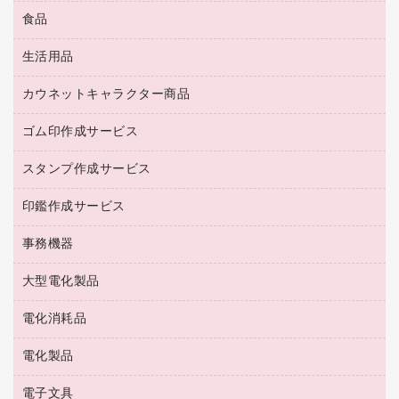
アウター
防災用品
食品
緑茶飲料
ＨＤＤ／ＳＳＤ
防災用備蓄食品・飲料
茶葉・インスタント
ディスプレイモニター
生活用品
食品
台車・脚立
紅茶・バラエティ飲料
菓子
倉庫収納用品
カウネットキャラクター商品
浴室用品
レギュラーコーヒー
作業用手袋
台所用洗剤
ミルク・シュガー
ゴム印作成サービス
カウネットキャラクター商品
作業用雑貨
掃除用品
ミネラルウォーター
スタンプ作成サービス
ゴム印作成サービス
梱包用品
掃除用洗剤
ソフトドリンク
ゴム印（一行印）作成サービス
梱包用テープ
洗濯用品
印鑑作成サービス
シヤチハタスタンプ作成サービス
コーヒーメーカー・備品
ゴム印（フリーサイズ印）作成サービス
工場用品
洗濯用洗剤
カウネットスタンプ作成サービス
インスタントコーヒー
事務機器
印鑑作成サービス
結束用品
消臭・芳香剤
お茶備品
大型電化製品
大型シュレッダー（共配）
園芸用品
殺虫剤
医薬部外品
レーザーポインター
ペット用品
飲食用消耗品
電化消耗品
冷蔵庫・キッチン・調理家電
ラミネートフィルム
飲食雑貨用品
テレビ・ＡＶ機器
電化製品
電球・蛍光灯
ラミネータ
ペーパータオル
乾電池・充電池
タイムレコーダー
電子文具
掃除機・クリーナー
ハンドソープ・石鹸