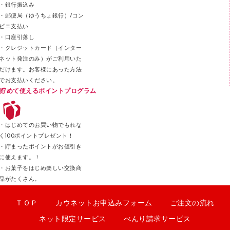
スティックのり
・銀行振込み
・郵便局（ゆうちょ銀行）/コン
クリップ
ビニ支払い
カッター
・口座引落し
・クレジットカード（インター
ネット発注のみ）がご利用いた
だけます。お客様にあった方法
でお支払いください。
貯めて使えるポイントプログラム
・はじめてのお買い物でもれな
く100ポイントプレゼント！
・貯まったポイントがお値引き
に使えます。！
・お菓子をはじめ楽しい交換商
品がたくさん。
ＴＯＰ
カウネットお申込みフォーム
ご注文の流れ
ネット限定サービス
べんり請求サービス