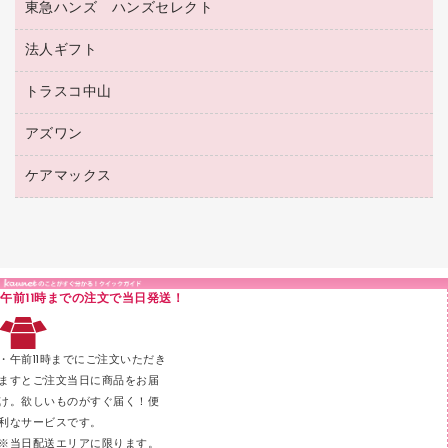
電話台
東急ハンズ ハンズセレクト
店舗運営用品
ファイルボックス
ボールペン用替芯
接着用品
陳列什器
パイプ式ファイル
法人ギフト
東急ハンズ
ボールペン（油性）
製本用品
紙手提げ袋
その他ファイル
ボールペン（ゲルインク）
トラスコ中山
高島屋
針なしステープラー
レジ・ポリ袋
コンピュータ用ファイル
シャープペンシル用替芯
カウネットギフト
紙めくり
ディスプレイ用品
アズワン
建築・作業用品
クリヤーホルダー
シャープペンシル
高島屋（食品・飲料）
裁断機
サイン・看板用品
研究・環境管理用品
クリヤーブック（差替式）
ケアマックス
医療・介護用品（食品・飲料・食添製品）
カウネットギフト（食品・飲料）
結束・とじ込み用品
カウンター／お会計用品
クリヤーブック（固定式）
研究・環境管理用品
医療・介護用品（食品・飲料・食添製品）
掲示用品
ＰＯＰ用品
クリップボード
液体のり
カードケース
印章用品
Ｚ式ファイル
午前11時までの注文で当日発送！
レタートレー
３０穴リフィル・３０穴インデックス
レターケース
２穴リフィル・２穴インデックス
・午前11時までにご注文いただき
ラベル類
ますとご注文当日に商品をお届
け。欲しいものがすぐ届く！便
メンディングテープ
利なサービスです。
メッシュケース／ペンケース
※当日配送エリアに限ります。