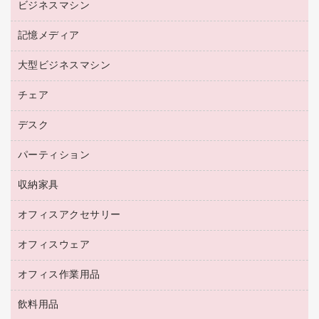
ビジネスマシン
パソコン周辺機器
リサイクルインクカートリッジ
ワープロ用紙
各種ケーブル
プリンタ用リボン
記憶メディア
電話機
ラベル用紙
マウスパッド
ファクシミリトナー
レーザープリンタ／複合機
プロッター用紙
大型ビジネスマシン
ブルーレイディスク
マウス
トナーカートリッジ
メモリーカード
ファクシミリ用紙
ＤＶＤ
パソコンバッグ／収納用品
チェア
プリンタ
コピートナー
プロジェクタ
ハガキ用紙
ＣＤ－ＲＷ
パソコンアクセサリー
インクカートリッジ
ファクシミリ
デスク
応接イス・ベンチ
その他コピー用紙・プリンタ用紙
ＣＤ－Ｒ
ネットワーク／ＬＡＮ機器
パソコン本体
ミーティングチェア
コピー用紙
メディア収納用品
パーティション
ミーティングテーブル
ネットワーク／ＬＡＮアクセサリー
デジタルカメラ
オフィスチェア
インクジェットプリンタ用紙
デスク
セキュリティ用品
収納家具
ホワイトボード・黒板
スキャナー
カウンター
スマートフォン／モバイル周辺機器
パーティション
コピー機
オフィスアクセサリー
保管庫・書庫
キーボード／テンキー
インクジェットプリンタ／複合機
金庫
オフィスウェア
オフィスアクセサリー
ＵＳＢハブ／ＵＳＢアクセサリー
ＵＳＢメモリ
ロッカー・下駄箱
ＯＡフィルター
オフィス作業用品
医療・介護・ワーキングウェア
その他収納
ＯＡクリーナー／エアダスター
ブラウス・シャツ
飲料用品
養生用品
ＬＡＮケーブル