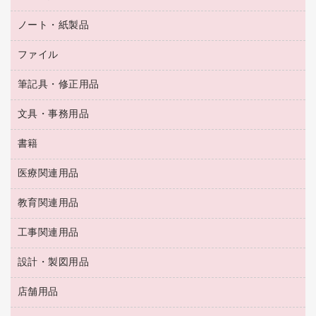
フィルム・カメラ用品
タイムカード
空調・季節家電
トイレ用品
ノート・紙製品
電卓
デスクライト
シュレッダ
その他電化製品
トイレ用洗剤
ラベルライター
アルバム
ファイル
封筒
ＯＨＰ用品
キッチン・調理家電
トイレットペーパー
ラベルテープ
懐中電灯・ライト
粘着メモ
ＯＡタップ／延長コード
筆記具・修正用品
名刺整理用品
ティッシュペーパー
その他電子文具
伝票
ＡＶ機器・アクセサリー
板目表紙・綴込表紙
ダストボックス
文具・事務用品
万年筆
典礼用品
背幅が伸びるファイル
タオル・アメニティ用品
筆ペン
帳簿
書籍
輪ゴム
統一伝票用ファイル
その他雑貨
消しゴム
慶弔用品
両面テープ
収納保存用品
医療関連用品
パソコンソフト
スリッパ・サンダル・シューズ
修正液・修正ペン
額縁
名札
持ち出しファイル
スポーツ・レジャー用品
修正テープ
教育関連用品
保健用品
各種用紙
保管・整理用品
レターファイル
ゴミ袋
蛍光マーカー
使い捨て手袋
ルーズリーフ
壁面／足元収納
工事関連用品
教育関連用品
リングファイル
キッチン用品
鉛筆
感染症対策用品
バインダーノート
文書保存箱
プレゼン用ファイル
食品添加物製品
設計・製図用品
工事関連用品
マーキングペン（油性）
介護用品
ノート
備品／小物ケース
フラットファイル
屋外用品
マーキングペン（水性）
医療関連用品
店舗用品
設計・製図用品
透明テープ 事務用
フォルダー
ホワイトボード用マーカー
感染症対策用品（食品・飲料・食添製品）