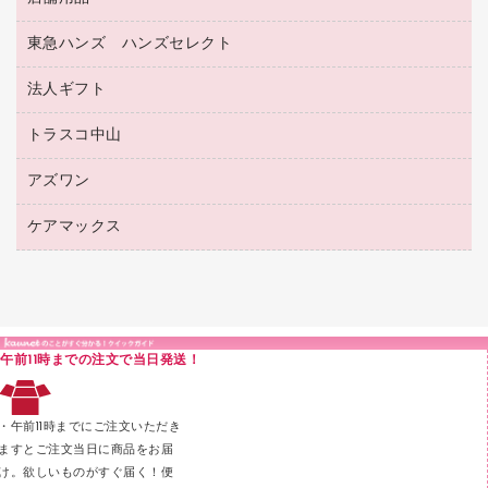
透明テープ 事務用
フォルダー
ホワイトボード用マーカー
感染症対策用品（食品・飲料・食添製品）
電話台
東急ハンズ ハンズセレクト
店舗運営用品
ファイルボックス
ボールペン用替芯
接着用品
陳列什器
パイプ式ファイル
法人ギフト
東急ハンズ
ボールペン（油性）
製本用品
紙手提げ袋
その他ファイル
ボールペン（ゲルインク）
トラスコ中山
高島屋
針なしステープラー
レジ・ポリ袋
コンピュータ用ファイル
シャープペンシル用替芯
カウネットギフト
紙めくり
ディスプレイ用品
アズワン
建築・作業用品
クリヤーホルダー
シャープペンシル
高島屋（食品・飲料）
裁断機
サイン・看板用品
研究・環境管理用品
クリヤーブック（差替式）
ケアマックス
医療・介護用品（食品・飲料・食添製品）
カウネットギフト（食品・飲料）
結束・とじ込み用品
カウンター／お会計用品
クリヤーブック（固定式）
研究・環境管理用品
医療・介護用品（食品・飲料・食添製品）
掲示用品
ＰＯＰ用品
クリップボード
液体のり
カードケース
印章用品
Ｚ式ファイル
午前11時までの注文で当日発送！
レタートレー
３０穴リフィル・３０穴インデックス
レターケース
２穴リフィル・２穴インデックス
・午前11時までにご注文いただき
ラベル類
ますとご注文当日に商品をお届
け。欲しいものがすぐ届く！便
メンディングテープ