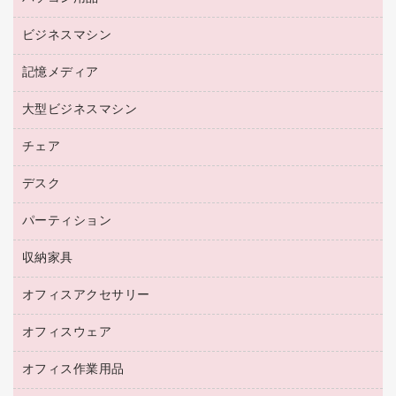
リサイクルトナー（プール方式）
帳票用紙／フォーム用紙
ビジネスマシン
パソコン周辺機器
リサイクルインクカートリッジ
ワープロ用紙
各種ケーブル
プリンタ用リボン
記憶メディア
電話機
ラベル用紙
マウスパッド
ファクシミリトナー
レーザープリンタ／複合機
プロッター用紙
大型ビジネスマシン
ブルーレイディスク
マウス
トナーカートリッジ
メモリーカード
ファクシミリ用紙
ＤＶＤ
パソコンバッグ／収納用品
チェア
プリンタ
コピートナー
プロジェクタ
ハガキ用紙
ＣＤ－ＲＷ
パソコンアクセサリー
インクカートリッジ
ファクシミリ
デスク
応接イス・ベンチ
その他コピー用紙・プリンタ用紙
ＣＤ－Ｒ
ネットワーク／ＬＡＮ機器
パソコン本体
ミーティングチェア
コピー用紙
メディア収納用品
パーティション
ミーティングテーブル
ネットワーク／ＬＡＮアクセサリー
デジタルカメラ
オフィスチェア
インクジェットプリンタ用紙
デスク
セキュリティ用品
収納家具
ホワイトボード・黒板
スキャナー
カウンター
スマートフォン／モバイル周辺機器
パーティション
コピー機
オフィスアクセサリー
保管庫・書庫
キーボード／テンキー
インクジェットプリンタ／複合機
金庫
オフィスウェア
オフィスアクセサリー
ＵＳＢハブ／ＵＳＢアクセサリー
ＵＳＢメモリ
ロッカー・下駄箱
ＯＡフィルター
オフィス作業用品
医療・介護・ワーキングウェア
その他収納
ＯＡクリーナー／エアダスター