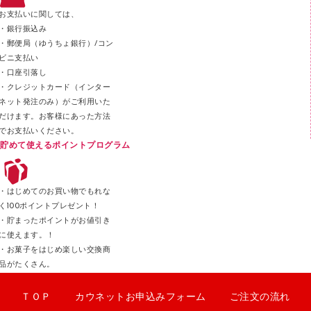
ステープラー本体
お支払いに関しては、
スティックのり
・銀行振込み
・郵便局（ゆうちょ銀行）/コン
クリップ
ビニ支払い
カッター
・口座引落し
・クレジットカード（インター
ネット発注のみ）がご利用いた
だけます。お客様にあった方法
でお支払いください。
貯めて使えるポイントプログラム
・はじめてのお買い物でもれな
く100ポイントプレゼント！
・貯まったポイントがお値引き
に使えます。！
・お菓子をはじめ楽しい交換商
品がたくさん。
ＴＯＰ
カウネットお申込みフォーム
ご注文の流れ