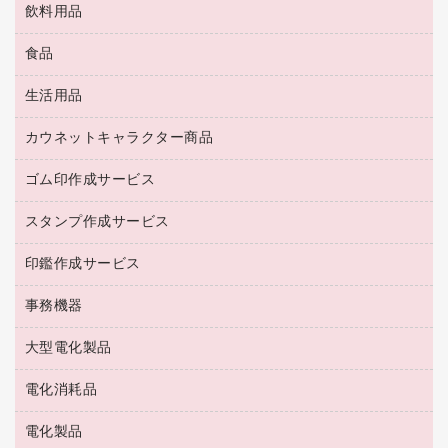
ブラウス・シャツ
飲料用品
養生用品
ＬＡＮケーブル
アウター
防災用品
食品
緑茶飲料
ＨＤＤ／ＳＳＤ
防災用備蓄食品・飲料
茶葉・インスタント
ディスプレイモニター
生活用品
食品
台車・脚立
紅茶・バラエティ飲料
菓子
倉庫収納用品
カウネットキャラクター商品
浴室用品
レギュラーコーヒー
作業用手袋
台所用洗剤
ミルク・シュガー
ゴム印作成サービス
カウネットキャラクター商品
作業用雑貨
掃除用品
ミネラルウォーター
スタンプ作成サービス
ゴム印作成サービス
梱包用品
掃除用洗剤
ソフトドリンク
ゴム印（一行印）作成サービス
梱包用テープ
洗濯用品
印鑑作成サービス
シヤチハタスタンプ作成サービス
コーヒーメーカー・備品
ゴム印（フリーサイズ印）作成サービス
工場用品
洗濯用洗剤
カウネットスタンプ作成サービス
インスタントコーヒー
事務機器
印鑑作成サービス
結束用品
消臭・芳香剤
お茶備品
大型電化製品
大型シュレッダー（共配）
園芸用品
殺虫剤
医薬部外品
レーザーポインター
ペット用品
飲食用消耗品
電化消耗品
冷蔵庫・キッチン・調理家電
ラミネートフィルム
飲食雑貨用品
テレビ・ＡＶ機器
電化製品
電球・蛍光灯
ラミネータ