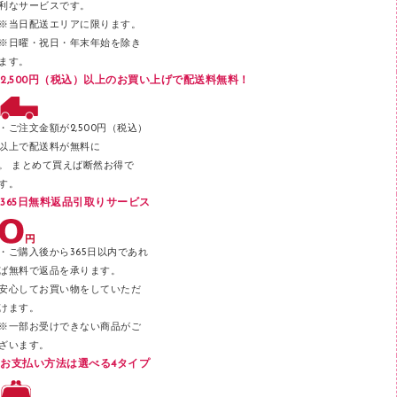
利なサービスです。
メッシュケース／ペンケース
※当日配送エリアに限ります。
※日曜・祝日・年末年始を除き
フロアケース
ます。
ブックエンド／ブックスタンド
2,500円（税込）以上のお買い上げで配送料無料！
ファスナーつづり紐
パンチ
・ご注文金額が2,500円（税込）
以上で配送料が無料に
はさみ
。 まとめて買えば断然お得で
デスクマット
す。
365日無料返品引取りサービス
デスクトレー
テープのり
・ご購入後から365日以内であれ
テープカッター
ば無料で返品を承ります。
安心してお買い物をしていただ
その他文具
けます。
セロハンテープ
※一部お受けできない商品がご
ざいます。
スプレーのり クリーナー
お支払い方法は選べる4タイプ
ステープル針