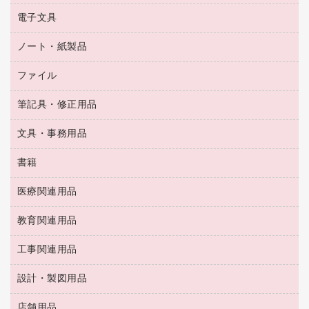
ペーパータオル
乾電池・充電池
タイムレコーダー
電子文具
掃除機・クリーナー
ハンドソープ・石鹸
フィルム・カメラ用品
タイムカード
空調・季節家電
トイレ用品
ノート・紙製品
電卓
デスクライト
シュレッダ
その他電化製品
トイレ用洗剤
ラベルライター
アルバム
ファイル
封筒
ＯＨＰ用品
キッチン・調理家電
トイレットペーパー
ラベルテープ
懐中電灯・ライト
粘着メモ
ＯＡタップ／延長コード
筆記具・修正用品
名刺整理用品
ティッシュペーパー
その他電子文具
伝票
ＡＶ機器・アクセサリー
板目表紙・綴込表紙
ダストボックス
文具・事務用品
万年筆
典礼用品
背幅が伸びるファイル
タオル・アメニティ用品
筆ペン
帳簿
書籍
輪ゴム
統一伝票用ファイル
その他雑貨
消しゴム
慶弔用品
両面テープ
収納保存用品
医療関連用品
パソコンソフト
スリッパ・サンダル・シューズ
修正液・修正ペン
額縁
名札
持ち出しファイル
スポーツ・レジャー用品
修正テープ
教育関連用品
保健用品
各種用紙
保管・整理用品
レターファイル
ゴミ袋
蛍光マーカー
使い捨て手袋
ルーズリーフ
壁面／足元収納
工事関連用品
教育関連用品
リングファイル
キッチン用品
鉛筆
感染症対策用品
バインダーノート
文書保存箱
プレゼン用ファイル
食品添加物製品
設計・製図用品
工事関連用品
マーキングペン（油性）
介護用品
ノート
備品／小物ケース
フラットファイル
屋外用品
マーキングペン（水性）
医療関連用品
店舗用品
設計・製図用品