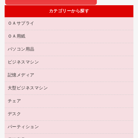
カテゴリーから探す
ＯＡサプライ
ＯＡ用紙
互換インクカートリッジ
リサイクルトナー（リターン方式）
パソコン用品
名刺用紙
リサイクルトナー（プール方式）
帳票用紙／フォーム用紙
ビジネスマシン
パソコン周辺機器
リサイクルインクカートリッジ
ワープロ用紙
各種ケーブル
プリンタ用リボン
記憶メディア
電話機
ラベル用紙
マウスパッド
ファクシミリトナー
レーザープリンタ／複合機
プロッター用紙
大型ビジネスマシン
ブルーレイディスク
マウス
トナーカートリッジ
メモリーカード
ファクシミリ用紙
ＤＶＤ
パソコンバッグ／収納用品
チェア
プリンタ
コピートナー
プロジェクタ
ハガキ用紙
ＣＤ－ＲＷ
パソコンアクセサリー
インクカートリッジ
ファクシミリ
デスク
応接イス・ベンチ
その他コピー用紙・プリンタ用紙
ＣＤ－Ｒ
ネットワーク／ＬＡＮ機器
パソコン本体
ミーティングチェア
コピー用紙
メディア収納用品
パーティション
ミーティングテーブル
ネットワーク／ＬＡＮアクセサリー
デジタルカメラ
オフィスチェア
インクジェットプリンタ用紙
デスク