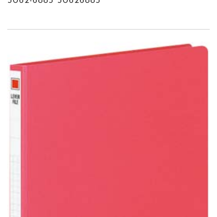
5062-6885 50626885