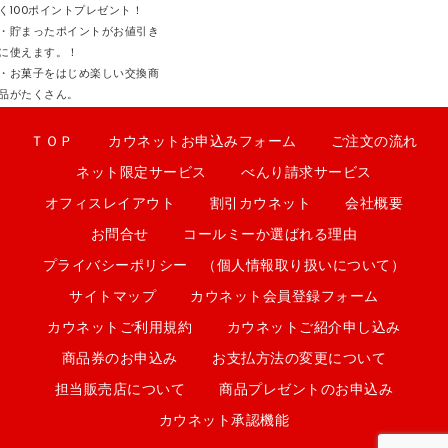
く100ポイントプレゼント！
・貯まったポイントがお値引き
に使えます。！
・お菓子をはじめ楽しい交換商
品がたくさん。
ＴＯＰ
カウネットお申込みフォーム
ご注文の流れ
ネット限定サービス
べんり請求サービス
オフィスレイアウト
割引カウネット
会社概要
お問合せ
コールミーか選ばれる理由
プライバシーポリシー （個人情報取り扱いについて）
サイトマップ
カウネット会員登録フォーム
カウネットご利用規約
カウネットご紹介申し込み
商品券のお申込み
お支払方法の変更について
担当販売店について
商品プレゼントのお申込み
カウネット承認機能