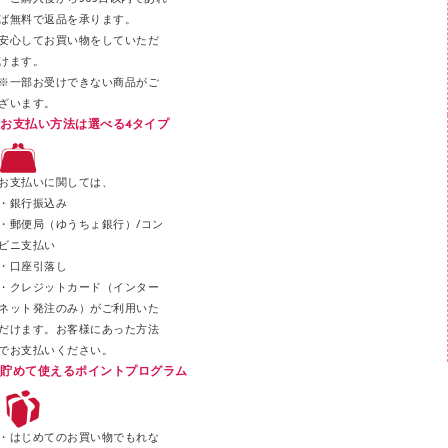
テープカッター
ば無料で返品を承ります。
安心してお買い物をしていただ
その他文具
けます。
セロハンテープ
※一部お受けできない商品がご
ざいます。
スプレーのり クリーナー
お支払い方法は選べる4タイプ
ステープル針
ステープラー本体
お支払いに関しては、
スティックのり
・銀行振込み
・郵便局（ゆうちょ銀行）/コン
クリップ
ビニ支払い
カッター
・口座引落し
・クレジットカード（インター
ネット発注のみ）がご利用いた
だけます。お客様にあった方法
でお支払いください。
貯めて使えるポイントプログラム
・はじめてのお買い物でもれな