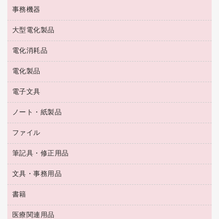
工場用品
洗濯用洗剤
カウネットスタンプ作成サービス
インスタントコーヒー
事務機器
印鑑作成サービス
結束用品
消臭・芳香剤
お茶備品
大型電化製品
大型シュレッダー（共配）
園芸用品
殺虫剤
医薬部外品
レーザーポインター
ペット用品
飲食用消耗品
電化消耗品
冷蔵庫・キッチン・調理家電
ラミネートフィルム
飲食雑貨用品
テレビ・ＡＶ機器
電化製品
電球・蛍光灯
ラミネータ
ペーパータオル
乾電池・充電池
タイムレコーダー
電子文具
掃除機・クリーナー
ハンドソープ・石鹸
フィルム・カメラ用品
タイムカード
空調・季節家電
トイレ用品
ノート・紙製品
電卓
デスクライト
シュレッダ
その他電化製品
トイレ用洗剤
ラベルライター
アルバム
ファイル
封筒
ＯＨＰ用品
キッチン・調理家電
トイレットペーパー
ラベルテープ
懐中電灯・ライト
粘着メモ
ＯＡタップ／延長コード
筆記具・修正用品
名刺整理用品
ティッシュペーパー
その他電子文具
伝票
ＡＶ機器・アクセサリー
板目表紙・綴込表紙
ダストボックス
文具・事務用品
万年筆
典礼用品
背幅が伸びるファイル
タオル・アメニティ用品
筆ペン
帳簿
書籍
輪ゴム
統一伝票用ファイル
その他雑貨
消しゴム
慶弔用品
両面テープ
収納保存用品
医療関連用品
パソコンソフト
スリッパ・サンダル・シューズ