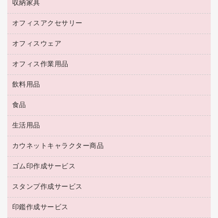
セキュリティ用品
収納家具
ホワイトボード・黒板
スキャナー
カウンター
スマートフォン／モバイル周辺機器
パーティション
コピー機
オフィスアクセサリー
保管庫・書庫
キーボード／テンキー
インクジェットプリンタ／複合機
金庫
オフィスウェア
オフィスアクセサリー
ＵＳＢハブ／ＵＳＢアクセサリー
ＵＳＢメモリ
ロッカー・下駄箱
ＯＡフィルター
オフィス作業用品
医療・介護・ワーキングウェア
その他収納
ＯＡクリーナー／エアダスター
ブラウス・シャツ
飲料用品
養生用品
ＬＡＮケーブル
アウター
防災用品
食品
緑茶飲料
ＨＤＤ／ＳＳＤ
防災用備蓄食品・飲料
茶葉・インスタント
ディスプレイモニター
生活用品
食品
台車・脚立
紅茶・バラエティ飲料
菓子
倉庫収納用品
カウネットキャラクター商品
浴室用品
レギュラーコーヒー
作業用手袋
台所用洗剤
ミルク・シュガー
ゴム印作成サービス
カウネットキャラクター商品
作業用雑貨
掃除用品
ミネラルウォーター
スタンプ作成サービス
ゴム印作成サービス
梱包用品
掃除用洗剤
ソフトドリンク
ゴム印（一行印）作成サービス
梱包用テープ
洗濯用品
印鑑作成サービス
シヤチハタスタンプ作成サービス
コーヒーメーカー・備品
ゴム印（フリーサイズ印）作成サービス