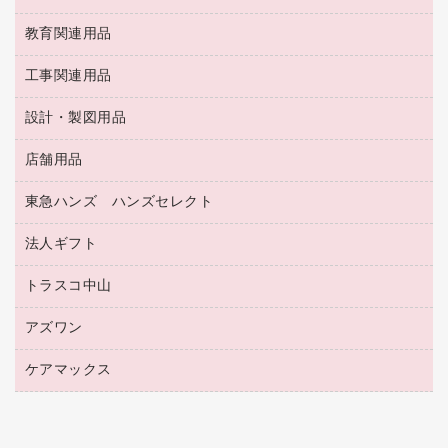
修正液・修正ペン
額縁
名札
持ち出しファイル
スポーツ・レジャー用品
修正テープ
教育関連用品
保健用品
各種用紙
保管・整理用品
レターファイル
ゴミ袋
蛍光マーカー
使い捨て手袋
ルーズリーフ
壁面／足元収納
工事関連用品
教育関連用品
リングファイル
キッチン用品
鉛筆
感染症対策用品
バインダーノート
文書保存箱
プレゼン用ファイル
食品添加物製品
設計・製図用品
工事関連用品
マーキングペン（油性）
介護用品
ノート
備品／小物ケース
フラットファイル
屋外用品
マーキングペン（水性）
医療関連用品
店舗用品
設計・製図用品
透明テープ 事務用
フォルダー
ホワイトボード用マーカー
感染症対策用品（食品・飲料・食添製品）
電話台
東急ハンズ ハンズセレクト
店舗運営用品
ファイルボックス
ボールペン用替芯
接着用品
陳列什器
パイプ式ファイル
法人ギフト
東急ハンズ
ボールペン（油性）
製本用品
紙手提げ袋
その他ファイル
ボールペン（ゲルインク）
トラスコ中山
高島屋
針なしステープラー
レジ・ポリ袋
コンピュータ用ファイル
シャープペンシル用替芯
カウネットギフト
紙めくり
ディスプレイ用品
アズワン
建築・作業用品
クリヤーホルダー
シャープペンシル
高島屋（食品・飲料）
裁断機
サイン・看板用品
研究・環境管理用品
クリヤーブック（差替式）
ケアマックス
医療・介護用品（食品・飲料・食添製品）
カウネットギフト（食品・飲料）
結束・とじ込み用品
カウンター／お会計用品
クリヤーブック（固定式）
研究・環境管理用品
医療・介護用品（食品・飲料・食添製品）
掲示用品
ＰＯＰ用品
クリップボード
液体のり