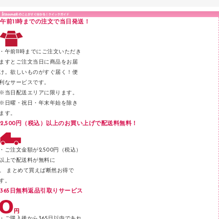
カードケース
印章用品
Ｚ式ファイル
午前11時までの注文で当日発送！
レタートレー
３０穴リフィル・３０穴インデックス
レターケース
２穴リフィル・２穴インデックス
・午前11時までにご注文いただき
ラベル類
ますとご注文当日に商品をお届
け。欲しいものがすぐ届く！便
メンディングテープ
利なサービスです。
メッシュケース／ペンケース
※当日配送エリアに限ります。
※日曜・祝日・年末年始を除き
フロアケース
ます。
ブックエンド／ブックスタンド
2,500円（税込）以上のお買い上げで配送料無料！
ファスナーつづり紐
パンチ
・ご注文金額が2,500円（税込）
以上で配送料が無料に
はさみ
。 まとめて買えば断然お得で
デスクマット
す。
365日無料返品引取りサービス
デスクトレー
テープのり
・ご購入後から365日以内であれ