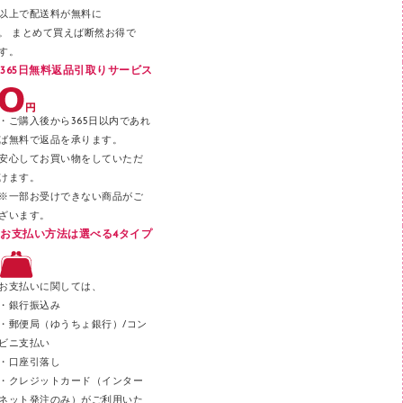
以上で配送料が無料に
はさみ
。 まとめて買えば断然お得で
デスクマット
す。
365日無料返品引取りサービス
デスクトレー
テープのり
・ご購入後から365日以内であれ
テープカッター
ば無料で返品を承ります。
安心してお買い物をしていただ
その他文具
けます。
セロハンテープ
※一部お受けできない商品がご
ざいます。
スプレーのり クリーナー
お支払い方法は選べる4タイプ
ステープル針
ステープラー本体
お支払いに関しては、
スティックのり
・銀行振込み
・郵便局（ゆうちょ銀行）/コン
クリップ
ビニ支払い
カッター
・口座引落し
・クレジットカード（インター
ネット発注のみ）がご利用いた