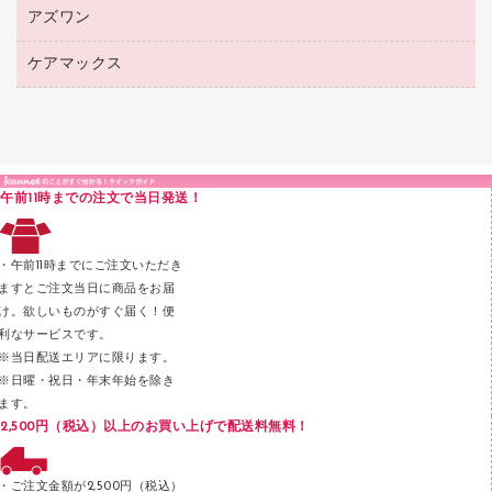
カウネットギフト
紙めくり
ディスプレイ用品
アズワン
建築・作業用品
クリヤーホルダー
シャープペンシル
高島屋（食品・飲料）
裁断機
サイン・看板用品
研究・環境管理用品
クリヤーブック（差替式）
ケアマックス
医療・介護用品（食品・飲料・食添製品）
カウネットギフト（食品・飲料）
結束・とじ込み用品
カウンター／お会計用品
クリヤーブック（固定式）
研究・環境管理用品
医療・介護用品（食品・飲料・食添製品）
掲示用品
ＰＯＰ用品
クリップボード
液体のり
カードケース
印章用品
Ｚ式ファイル
午前11時までの注文で当日発送！
レタートレー
３０穴リフィル・３０穴インデックス
レターケース
２穴リフィル・２穴インデックス
・午前11時までにご注文いただき
ラベル類
ますとご注文当日に商品をお届
け。欲しいものがすぐ届く！便
メンディングテープ
利なサービスです。
メッシュケース／ペンケース
※当日配送エリアに限ります。
※日曜・祝日・年末年始を除き
フロアケース
ます。
ブックエンド／ブックスタンド
2,500円（税込）以上のお買い上げで配送料無料！
ファスナーつづり紐
パンチ
・ご注文金額が2,500円（税込）