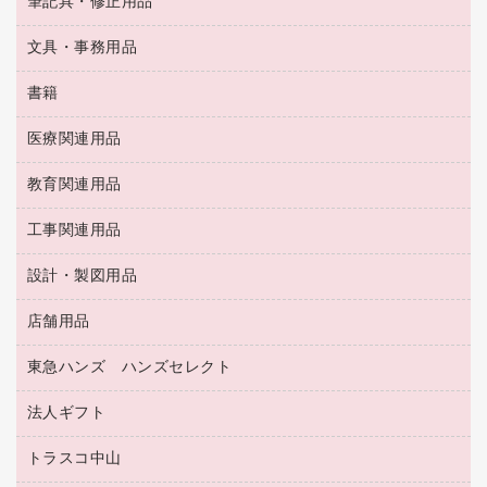
ＯＡタップ／延長コード
筆記具・修正用品
名刺整理用品
ティッシュペーパー
その他電子文具
伝票
ＡＶ機器・アクセサリー
板目表紙・綴込表紙
ダストボックス
文具・事務用品
万年筆
典礼用品
背幅が伸びるファイル
タオル・アメニティ用品
筆ペン
帳簿
書籍
輪ゴム
統一伝票用ファイル
その他雑貨
消しゴム
慶弔用品
両面テープ
収納保存用品
医療関連用品
パソコンソフト
スリッパ・サンダル・シューズ
修正液・修正ペン
額縁
名札
持ち出しファイル
スポーツ・レジャー用品
修正テープ
教育関連用品
保健用品
各種用紙
保管・整理用品
レターファイル
ゴミ袋
蛍光マーカー
使い捨て手袋
ルーズリーフ
壁面／足元収納
工事関連用品
教育関連用品
リングファイル
キッチン用品
鉛筆
感染症対策用品
バインダーノート
文書保存箱
プレゼン用ファイル
食品添加物製品
設計・製図用品
工事関連用品
マーキングペン（油性）
介護用品
ノート
備品／小物ケース
フラットファイル
屋外用品
マーキングペン（水性）
医療関連用品
店舗用品
設計・製図用品
透明テープ 事務用
フォルダー
ホワイトボード用マーカー
感染症対策用品（食品・飲料・食添製品）
電話台
東急ハンズ ハンズセレクト
店舗運営用品
ファイルボックス
ボールペン用替芯
接着用品
陳列什器
パイプ式ファイル
法人ギフト
東急ハンズ
ボールペン（油性）
製本用品
紙手提げ袋
その他ファイル
ボールペン（ゲルインク）
トラスコ中山
高島屋
針なしステープラー
レジ・ポリ袋
コンピュータ用ファイル
シャープペンシル用替芯