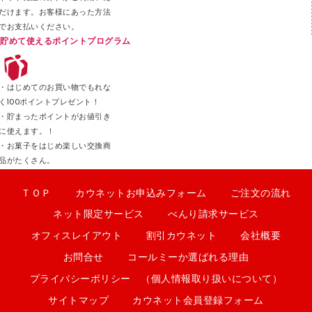
だけます。お客様にあった方法
でお支払いください。
貯めて使えるポイントプログラム
・はじめてのお買い物でもれな
く100ポイントプレゼント！
・貯まったポイントがお値引き
に使えます。！
・お菓子をはじめ楽しい交換商
品がたくさん。
ＴＯＰ
カウネットお申込みフォーム
ご注文の流れ
ネット限定サービス
べんり請求サービス
オフィスレイアウト
割引カウネット
会社概要
お問合せ
コールミーか選ばれる理由
プライバシーポリシー （個人情報取り扱いについて）
サイトマップ
カウネット会員登録フォーム