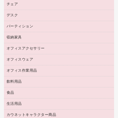
ファクシミリ用紙
ＤＶＤ
パソコンバッグ／収納用品
チェア
プリンタ
コピートナー
プロジェクタ
ハガキ用紙
ＣＤ－ＲＷ
パソコンアクセサリー
インクカートリッジ
ファクシミリ
デスク
応接イス・ベンチ
その他コピー用紙・プリンタ用紙
ＣＤ－Ｒ
ネットワーク／ＬＡＮ機器
パソコン本体
ミーティングチェア
コピー用紙
メディア収納用品
パーティション
ミーティングテーブル
ネットワーク／ＬＡＮアクセサリー
デジタルカメラ
オフィスチェア
インクジェットプリンタ用紙
デスク
セキュリティ用品
収納家具
ホワイトボード・黒板
スキャナー
カウンター
スマートフォン／モバイル周辺機器
パーティション
コピー機
オフィスアクセサリー
保管庫・書庫
キーボード／テンキー
インクジェットプリンタ／複合機
金庫
オフィスウェア
オフィスアクセサリー
ＵＳＢハブ／ＵＳＢアクセサリー
ＵＳＢメモリ
ロッカー・下駄箱
ＯＡフィルター
オフィス作業用品
医療・介護・ワーキングウェア
その他収納
ＯＡクリーナー／エアダスター
ブラウス・シャツ
飲料用品
養生用品
ＬＡＮケーブル
アウター
防災用品
食品
緑茶飲料
ＨＤＤ／ＳＳＤ
防災用備蓄食品・飲料
茶葉・インスタント
ディスプレイモニター
生活用品
食品
台車・脚立
紅茶・バラエティ飲料
菓子
倉庫収納用品
カウネットキャラクター商品
浴室用品
レギュラーコーヒー