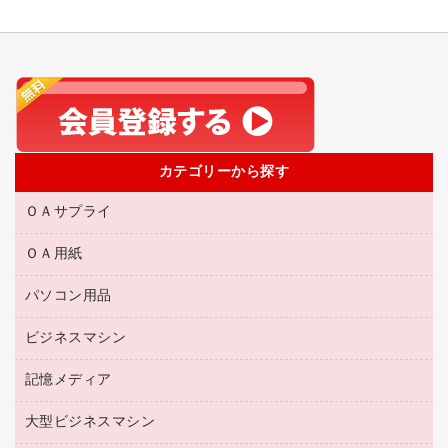
カテゴリーから探す
ＯＡサプライ
ＯＡ用紙
互換インクカートリッジ
リサイクルトナー（リターン方式）
パソコン用品
名刺用紙
リサイクルトナー（プール方式）
帳票用紙／フォーム用紙
ビジネスマシン
パソコン周辺機器
リサイクルインクカートリッジ
ワープロ用紙
各種ケーブル
プリンタ用リボン
記憶メディア
電話機
ラベル用紙
マウスパッド
ファクシミリトナー
レーザープリンタ／複合機
プロッター用紙
大型ビジネスマシン
ブルーレイディスク
マウス
トナーカートリッジ
メモリーカード