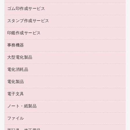
作業用手袋
台所用洗剤
ミルク・シュガー
ゴム印作成サービス
カウネットキャラクター商品
作業用雑貨
掃除用品
ミネラルウォーター
スタンプ作成サービス
ゴム印作成サービス
梱包用品
掃除用洗剤
ソフトドリンク
ゴム印（一行印）作成サービス
梱包用テープ
洗濯用品
印鑑作成サービス
シヤチハタスタンプ作成サービス
コーヒーメーカー・備品
ゴム印（フリーサイズ印）作成サービス
工場用品
洗濯用洗剤
カウネットスタンプ作成サービス
インスタントコーヒー
事務機器
印鑑作成サービス
結束用品
消臭・芳香剤
お茶備品
大型電化製品
大型シュレッダー（共配）
園芸用品
殺虫剤
医薬部外品
レーザーポインター
ペット用品
飲食用消耗品
電化消耗品
冷蔵庫・キッチン・調理家電
ラミネートフィルム
飲食雑貨用品
テレビ・ＡＶ機器
電化製品
電球・蛍光灯
ラミネータ
ペーパータオル
乾電池・充電池
タイムレコーダー
電子文具
掃除機・クリーナー
ハンドソープ・石鹸
フィルム・カメラ用品
タイムカード
空調・季節家電
トイレ用品
ノート・紙製品
電卓
デスクライト
シュレッダ
その他電化製品
トイレ用洗剤
ラベルライター
アルバム
ファイル
封筒
ＯＨＰ用品
キッチン・調理家電
トイレットペーパー
ラベルテープ
懐中電灯・ライト
粘着メモ