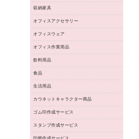
デジタルカメラ
オフィスチェア
インクジェットプリンタ用紙
デスク
セキュリティ用品
収納家具
ホワイトボード・黒板
スキャナー
カウンター
スマートフォン／モバイル周辺機器
パーティション
コピー機
オフィスアクセサリー
保管庫・書庫
キーボード／テンキー
インクジェットプリンタ／複合機
金庫
オフィスウェア
オフィスアクセサリー
ＵＳＢハブ／ＵＳＢアクセサリー
ＵＳＢメモリ
ロッカー・下駄箱
ＯＡフィルター
オフィス作業用品
医療・介護・ワーキングウェア
その他収納
ＯＡクリーナー／エアダスター
ブラウス・シャツ
飲料用品
養生用品
ＬＡＮケーブル
アウター
防災用品
食品
緑茶飲料
ＨＤＤ／ＳＳＤ
防災用備蓄食品・飲料
茶葉・インスタント
ディスプレイモニター
生活用品
食品
台車・脚立
紅茶・バラエティ飲料
菓子
倉庫収納用品
カウネットキャラクター商品
浴室用品
レギュラーコーヒー
作業用手袋
台所用洗剤
ミルク・シュガー
ゴム印作成サービス
カウネットキャラクター商品
作業用雑貨
掃除用品
ミネラルウォーター
スタンプ作成サービス
ゴム印作成サービス
梱包用品
掃除用洗剤
ソフトドリンク
ゴム印（一行印）作成サービス
梱包用テープ
洗濯用品
印鑑作成サービス
シヤチハタスタンプ作成サービス