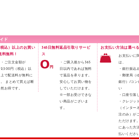
円（税込）以上のお買い
365日無料返品引取りサービ
お支払い方法は選べる
送料無料！
ス
お支払いに
・ご注文金額が
・ご購入後から365
は、
2,500円（税込）以
日以内であれば無料
・銀行振込
上で配送料が無料に
で返品を承ります。
・郵便局（
。 まとめて買えば断
安心してお買い物を
銀行）/コン
然お得です。
していただけます。
い
※一部お受けできな
・口座引落
い商品がございま
・クレジッ
す。
（インター
注のみ）が
ただけます
にあった方
払いくださ