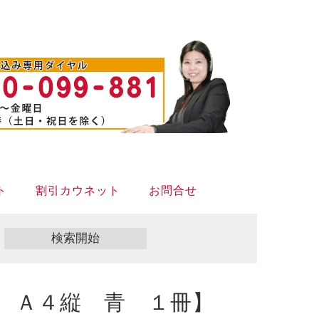
ト
割引カウネット
お問合せ
 Ａ４縦 青 １冊】