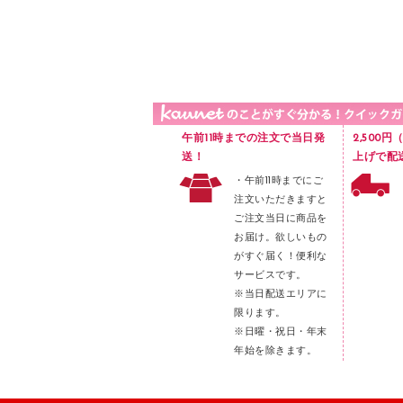
品）
液体のり
カードケース
印章用品
Ｚ式ファイル
レタートレー
３０穴リフィル・３０穴インデックス
レターケース
２穴リフィル・２穴インデックス
ラベル類
午前11時までの注文で当日発
2,500
メンディングテープ
送！
上げで配
・午前11時までにご
メッシュケース／ペンケース
注文いただきますと
フロアケース
ご注文当日に商品を
お届け。欲しいもの
ブックエンド／ブックスタンド
がすぐ届く！便利な
ファスナーつづり紐
サービスです。
パンチ
※当日配送エリアに
限ります。
はさみ
※日曜・祝日・年末
デスクマット
年始を除きます。
デスクトレー