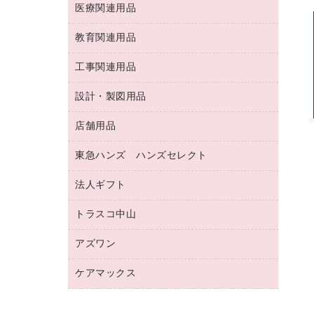
両面テープ
収納保存用品
医療関連用品
パソコンソフト
スリッパ・サンダル・シューズ
修正液・修正ペン
額縁
名札
持ち出しファイル
スポーツ・レジャー用品
修正テープ
教育関連用品
保健用品
各種用紙
保管・整理用品
レターファイル
ゴミ袋
蛍光マーカー
使い捨て手袋
ルーズリーフ
壁面／足元収納
工事関連用品
教育関連用品
リングファイル
キッチン用品
鉛筆
感染症対策用品
バインダーノート
文書保存箱
プレゼン用ファイル
食品添加物製品
設計・製図用品
工事関連用品
マーキングペン（油性）
介護用品
ノート
備品／小物ケース
フラットファイル
屋外用品
マーキングペン（水性）
医療関連用品
店舗用品
設計・製図用品
透明テープ 事務用
フォルダー
ホワイトボード用マーカー
感染症対策用品（食品・飲料・食添製
電話台
東急ハンズ ハンズセレクト
店舗運営用品
ファイルボックス
品）
ボールペン用替芯
接着用品
陳列什器
パイプ式ファイル
法人ギフト
東急ハンズ
ボールペン（油性）
製本用品
紙手提げ袋
その他ファイル
ボールペン（ゲルインク）
トラスコ中山
高島屋
針なしステープラー
レジ・ポリ袋
コンピュータ用ファイル
シャープペンシル用替芯
カウネットギフト
紙めくり
ディスプレイ用品
アズワン
建築・作業用品
クリヤーホルダー
シャープペンシル
高島屋（食品・飲料）
裁断機
サイン・看板用品
研究・環境管理用品
クリヤーブック（差替式）
ケアマックス
医療・介護用品（食品・飲料・食添製
カウネットギフト（食品・飲料）
結束・とじ込み用品
カウンター／お会計用品
品）
クリヤーブック（固定式）
医療・介護用品（食品・飲料・食添製
掲示用品
ＰＯＰ用品
研究・環境管理用品
クリップボード