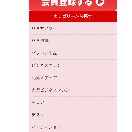
カテゴリーから探す
ＯＡサプライ
ＯＡ用紙
互換インクカートリッジ
リサイクルトナー（リターン方式）
パソコン用品
名刺用紙
リサイクルトナー（プール方式）
帳票用紙／フォーム用紙
ビジネスマシン
パソコン周辺機器
リサイクルインクカートリッジ
ワープロ用紙
各種ケーブル
プリンタ用リボン
記憶メディア
電話機
ラベル用紙
マウスパッド
ファクシミリトナー
レーザープリンタ／複合機
プロッター用紙
大型ビジネスマシン
ブルーレイディスク
マウス
トナーカートリッジ
メモリーカード
ファクシミリ用紙
ＤＶＤ
パソコンバッグ／収納用品
チェア
プリンタ
コピートナー
プロジェクタ
ハガキ用紙
ＣＤ－ＲＷ
パソコンアクセサリー
インクカートリッジ
ファクシミリ
デスク
応接イス・ベンチ
その他コピー用紙・プリンタ用紙
ＣＤ－Ｒ
ネットワーク／ＬＡＮ機器
パソコン本体
ミーティングチェア
コピー用紙
メディア収納用品
パーティション
ミーティングテーブル
ネットワーク／ＬＡＮアクセサリー