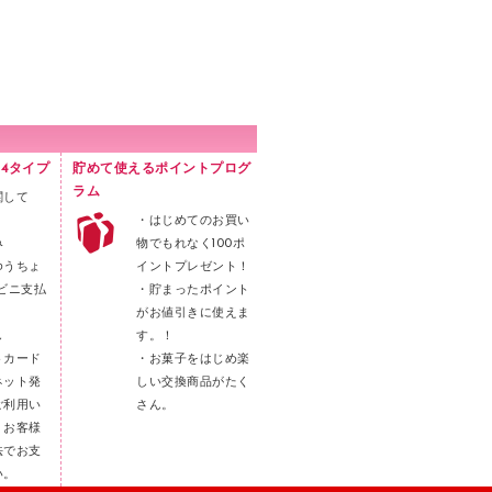
4タイプ
貯めて使えるポイントプログ
ラム
関して
・はじめてのお買い
み
物でもれなく100ポ
ゆうちょ
イントプレゼント！
ビニ支払
・貯まったポイント
がお値引きに使えま
し
す。！
トカード
・お菓子をはじめ楽
ネット発
しい交換商品がたく
ご利用い
さん。
。お客様
法でお支
い。