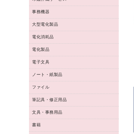
コーヒーメーカー・備品
ゴム印（フリーサイズ印）作成サービス
工場用品
洗濯用洗剤
カウネットスタンプ作成サービス
インスタントコーヒー
事務機器
印鑑作成サービス
結束用品
消臭・芳香剤
お茶備品
大型電化製品
大型シュレッダー（共配）
園芸用品
殺虫剤
医薬部外品
レーザーポインター
ペット用品
飲食用消耗品
電化消耗品
冷蔵庫・キッチン・調理家電
ラミネートフィルム
飲食雑貨用品
テレビ・ＡＶ機器
電化製品
電球・蛍光灯
ラミネータ
ペーパータオル
乾電池・充電池
タイムレコーダー
電子文具
掃除機・クリーナー
ハンドソープ・石鹸
フィルム・カメラ用品
タイムカード
空調・季節家電
トイレ用品
ノート・紙製品
電卓
デスクライト
シュレッダ
その他電化製品
トイレ用洗剤
ラベルライター
アルバム
ファイル
封筒
ＯＨＰ用品
キッチン・調理家電
トイレットペーパー
ラベルテープ
懐中電灯・ライト
粘着メモ
ＯＡタップ／延長コード
筆記具・修正用品
名刺整理用品
ティッシュペーパー
その他電子文具
伝票
ＡＶ機器・アクセサリー
板目表紙・綴込表紙
ダストボックス
文具・事務用品
万年筆
典礼用品
背幅が伸びるファイル
タオル・アメニティ用品
筆ペン
帳簿
書籍
輪ゴム
統一伝票用ファイル
その他雑貨
消しゴム
慶弔用品