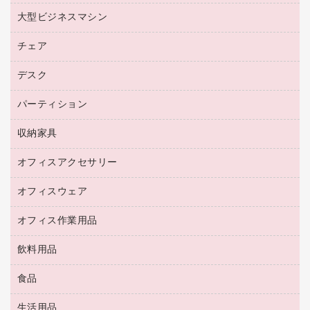
マウスパッド
ファクシミリトナー
レーザープリンタ／複合機
プロッター用紙
大型ビジネスマシン
ブルーレイディスク
マウス
トナーカートリッジ
メモリーカード
ファクシミリ用紙
ＤＶＤ
パソコンバッグ／収納用品
チェア
プリンタ
コピートナー
プロジェクタ
ハガキ用紙
ＣＤ－ＲＷ
パソコンアクセサリー
インクカートリッジ
ファクシミリ
デスク
応接イス・ベンチ
その他コピー用紙・プリンタ用紙
ＣＤ－Ｒ
ネットワーク／ＬＡＮ機器
パソコン本体
ミーティングチェア
コピー用紙
メディア収納用品
パーティション
ミーティングテーブル
ネットワーク／ＬＡＮアクセサリー
デジタルカメラ
オフィスチェア
インクジェットプリンタ用紙
デスク
セキュリティ用品
収納家具
ホワイトボード・黒板
スキャナー
カウンター
スマートフォン／モバイル周辺機器
パーティション
コピー機
オフィスアクセサリー
保管庫・書庫
キーボード／テンキー
インクジェットプリンタ／複合機
金庫
オフィスウェア
オフィスアクセサリー
ＵＳＢハブ／ＵＳＢアクセサリー
ＵＳＢメモリ
ロッカー・下駄箱
ＯＡフィルター
オフィス作業用品
医療・介護・ワーキングウェア
その他収納
ＯＡクリーナー／エアダスター
ブラウス・シャツ
飲料用品
養生用品
ＬＡＮケーブル
アウター
防災用品
食品
緑茶飲料
ＨＤＤ／ＳＳＤ
防災用備蓄食品・飲料
茶葉・インスタント
ディスプレイモニター
生活用品
食品