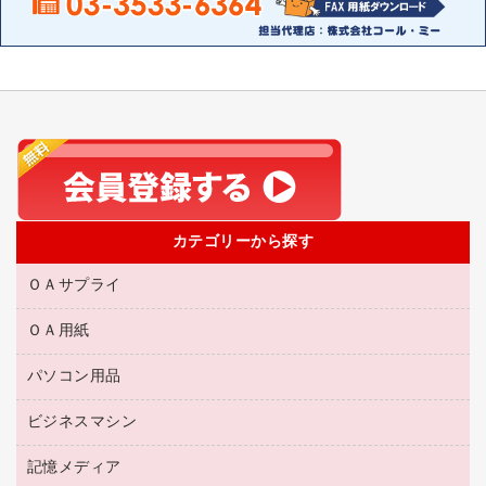
カテゴリーから探す
ＯＡサプライ
ＯＡ用紙
互換インクカートリッジ
リサイクルトナー（リターン方式）
パソコン用品
名刺用紙
リサイクルトナー（プール方式）
帳票用紙／フォーム用紙
ビジネスマシン
パソコン周辺機器
リサイクルインクカートリッジ
ワープロ用紙
各種ケーブル
プリンタ用リボン
記憶メディア
電話機
ラベル用紙