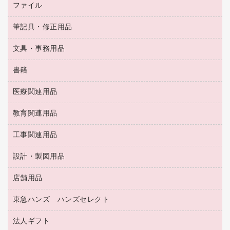
ラベルライター
アルバム
ファイル
封筒
ＯＨＰ用品
キッチン・調理家電
トイレットペーパー
ラベルテープ
懐中電灯・ライト
粘着メモ
ＯＡタップ／延長コード
筆記具・修正用品
名刺整理用品
ティッシュペーパー
その他電子文具
伝票
ＡＶ機器・アクセサリー
板目表紙・綴込表紙
ダストボックス
文具・事務用品
万年筆
典礼用品
背幅が伸びるファイル
タオル・アメニティ用品
筆ペン
帳簿
書籍
輪ゴム
統一伝票用ファイル
その他雑貨
消しゴム
慶弔用品
両面テープ
収納保存用品
医療関連用品
パソコンソフト
スリッパ・サンダル・シューズ
修正液・修正ペン
額縁
名札
持ち出しファイル
スポーツ・レジャー用品
修正テープ
教育関連用品
保健用品
各種用紙
保管・整理用品
レターファイル
ゴミ袋
蛍光マーカー
使い捨て手袋
ルーズリーフ
壁面／足元収納
工事関連用品
教育関連用品
リングファイル
キッチン用品
鉛筆
感染症対策用品
バインダーノート
文書保存箱
プレゼン用ファイル
食品添加物製品
設計・製図用品
工事関連用品
マーキングペン（油性）
介護用品
ノート
備品／小物ケース
フラットファイル
屋外用品
マーキングペン（水性）
医療関連用品
店舗用品
設計・製図用品
透明テープ 事務用
フォルダー
ホワイトボード用マーカー
感染症対策用品（食品・飲料・食添製品）
電話台
東急ハンズ ハンズセレクト
店舗運営用品
ファイルボックス
ボールペン用替芯
接着用品
陳列什器
パイプ式ファイル
法人ギフト
東急ハンズ
ボールペン（油性）
製本用品