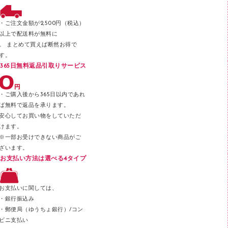
ファスナーつづり紐
パンチ
・ご注文金額が2,500円（税込）
以上で配送料が無料に
はさみ
。 まとめて買えば断然お得で
デスクマット
す。
365日無料返品引取りサービス
デスクトレー
テープのり
・ご購入後から365日以内であれ
テープカッター
ば無料で返品を承ります。
安心してお買い物をしていただ
その他文具
けます。
セロハンテープ
※一部お受けできない商品がご
ざいます。
スプレーのり クリーナー
お支払い方法は選べる4タイプ
ステープル針
ステープラー本体
お支払いに関しては、
スティックのり
・銀行振込み
・郵便局（ゆうちょ銀行）/コン
クリップ
ビニ支払い