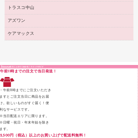
紙手提げ袋
その他ファイル
ボールペン（ゲルインク）
トラスコ中山
高島屋
針なしステープラー
レジ・ポリ袋
コンピュータ用ファイル
シャープペンシル用替芯
カウネットギフト
紙めくり
ディスプレイ用品
アズワン
建築・作業用品
クリヤーホルダー
シャープペンシル
高島屋（食品・飲料）
裁断機
サイン・看板用品
研究・環境管理用品
クリヤーブック（差替式）
ケアマックス
医療・介護用品（食品・飲料・食添製品）
カウネットギフト（食品・飲料）
結束・とじ込み用品
カウンター／お会計用品
クリヤーブック（固定式）
研究・環境管理用品
医療・介護用品（食品・飲料・食添製品）
掲示用品
ＰＯＰ用品
クリップボード
液体のり
カードケース
印章用品
Ｚ式ファイル
午前11時までの注文で当日発送！
レタートレー
３０穴リフィル・３０穴インデックス
レターケース
２穴リフィル・２穴インデックス
・午前11時までにご注文いただき
ラベル類
ますとご注文当日に商品をお届
け。欲しいものがすぐ届く！便
メンディングテープ
利なサービスです。
メッシュケース／ペンケース
※当日配送エリアに限ります。
※日曜・祝日・年末年始を除き
フロアケース
ます。
ブックエンド／ブックスタンド
2,500円（税込）以上のお買い上げで配送料無料！