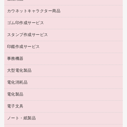
台車・脚立
紅茶・バラエティ飲料
菓子
倉庫収納用品
カウネットキャラクター商品
浴室用品
レギュラーコーヒー
作業用手袋
台所用洗剤
ミルク・シュガー
ゴム印作成サービス
カウネットキャラクター商品
作業用雑貨
掃除用品
ミネラルウォーター
スタンプ作成サービス
ゴム印作成サービス
梱包用品
掃除用洗剤
ソフトドリンク
ゴム印（一行印）作成サービス
梱包用テープ
洗濯用品
印鑑作成サービス
シヤチハタスタンプ作成サービス
コーヒーメーカー・備品
ゴム印（フリーサイズ印）作成サービス
工場用品
洗濯用洗剤
カウネットスタンプ作成サービス
インスタントコーヒー
事務機器
印鑑作成サービス
結束用品
消臭・芳香剤
お茶備品
大型電化製品
大型シュレッダー（共配）
園芸用品
殺虫剤
医薬部外品
レーザーポインター
ペット用品
飲食用消耗品
電化消耗品
冷蔵庫・キッチン・調理家電
ラミネートフィルム
飲食雑貨用品
テレビ・ＡＶ機器
電化製品
電球・蛍光灯
ラミネータ
ペーパータオル
乾電池・充電池
タイムレコーダー
電子文具
掃除機・クリーナー
ハンドソープ・石鹸
フィルム・カメラ用品
タイムカード
空調・季節家電
トイレ用品
ノート・紙製品
電卓
デスクライト
シュレッダ
その他電化製品
トイレ用洗剤