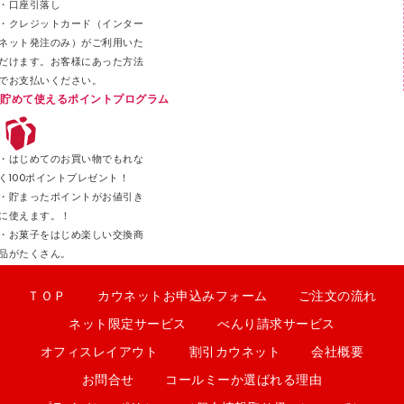
カッター
・口座引落し
・クレジットカード（インター
ネット発注のみ）がご利用いた
だけます。お客様にあった方法
でお支払いください。
貯めて使えるポイントプログラム
・はじめてのお買い物でもれな
く100ポイントプレゼント！
・貯まったポイントがお値引き
に使えます。！
・お菓子をはじめ楽しい交換商
品がたくさん。
ＴＯＰ
カウネットお申込みフォーム
ご注文の流れ
ネット限定サービス
べんり請求サービス
オフィスレイアウト
割引カウネット
会社概要
お問合せ
コールミーか選ばれる理由