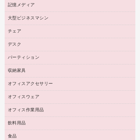
各種ケーブル
プリンタ用リボン
記憶メディア
電話機
ラベル用紙
マウスパッド
ファクシミリトナー
レーザープリンタ／複合機
プロッター用紙
大型ビジネスマシン
ブルーレイディスク
マウス
トナーカートリッジ
メモリーカード
ファクシミリ用紙
ＤＶＤ
パソコンバッグ／収納用品
チェア
プリンタ
コピートナー
プロジェクタ
ハガキ用紙
ＣＤ－ＲＷ
パソコンアクセサリー
インクカートリッジ
ファクシミリ
デスク
応接イス・ベンチ
その他コピー用紙・プリンタ用紙
ＣＤ－Ｒ
ネットワーク／ＬＡＮ機器
パソコン本体
ミーティングチェア
コピー用紙
メディア収納用品
パーティション
ミーティングテーブル
ネットワーク／ＬＡＮアクセサリー
デジタルカメラ
オフィスチェア
インクジェットプリンタ用紙
デスク
セキュリティ用品
収納家具
ホワイトボード・黒板
スキャナー
カウンター
スマートフォン／モバイル周辺機器
パーティション
コピー機
オフィスアクセサリー
保管庫・書庫
キーボード／テンキー
インクジェットプリンタ／複合機
金庫
オフィスウェア
オフィスアクセサリー
ＵＳＢハブ／ＵＳＢアクセサリー
ＵＳＢメモリ
ロッカー・下駄箱
ＯＡフィルター
オフィス作業用品
医療・介護・ワーキングウェア
その他収納
ＯＡクリーナー／エアダスター
ブラウス・シャツ
飲料用品
養生用品
ＬＡＮケーブル
アウター
防災用品
食品
緑茶飲料
ＨＤＤ／ＳＳＤ