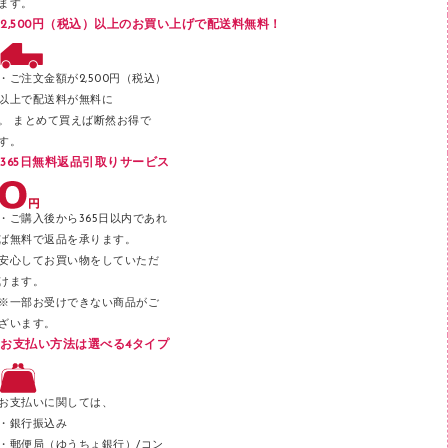
ます。
ブックエンド／ブックスタンド
2,500円（税込）以上のお買い上げで配送料無料！
ファスナーつづり紐
パンチ
・ご注文金額が2,500円（税込）
以上で配送料が無料に
はさみ
。 まとめて買えば断然お得で
デスクマット
す。
365日無料返品引取りサービス
デスクトレー
テープのり
・ご購入後から365日以内であれ
テープカッター
ば無料で返品を承ります。
安心してお買い物をしていただ
その他文具
けます。
セロハンテープ
※一部お受けできない商品がご
ざいます。
スプレーのり クリーナー
お支払い方法は選べる4タイプ
ステープル針
ステープラー本体
お支払いに関しては、
スティックのり
・銀行振込み
・郵便局（ゆうちょ銀行）/コン