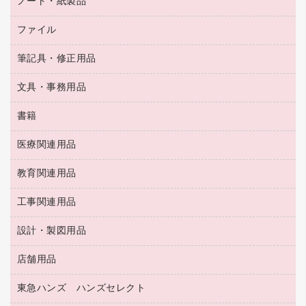
ノート・紙製品
電卓
デスクライト
シュレッダ
その他電化製品
トイレ用洗剤
ラベルライター
アルバム
ファイル
封筒
ＯＨＰ用品
キッチン・調理家電
トイレットペーパー
ラベルテープ
懐中電灯・ライト
粘着メモ
ＯＡタップ／延長コード
筆記具・修正用品
名刺整理用品
ティッシュペーパー
その他電子文具
伝票
ＡＶ機器・アクセサリー
板目表紙・綴込表紙
ダストボックス
文具・事務用品
万年筆
典礼用品
背幅が伸びるファイル
タオル・アメニティ用品
筆ペン
帳簿
書籍
輪ゴム
統一伝票用ファイル
その他雑貨
消しゴム
慶弔用品
両面テープ
収納保存用品
医療関連用品
パソコンソフト
スリッパ・サンダル・シューズ
修正液・修正ペン
額縁
名札
持ち出しファイル
スポーツ・レジャー用品
修正テープ
教育関連用品
保健用品
各種用紙
保管・整理用品
レターファイル
ゴミ袋
蛍光マーカー
使い捨て手袋
ルーズリーフ
壁面／足元収納
工事関連用品
教育関連用品
リングファイル
キッチン用品
鉛筆
感染症対策用品
バインダーノート
文書保存箱
プレゼン用ファイル
食品添加物製品
設計・製図用品
工事関連用品
マーキングペン（油性）
介護用品
ノート
備品／小物ケース
フラットファイル
屋外用品
マーキングペン（水性）
医療関連用品
店舗用品
設計・製図用品
透明テープ 事務用
フォルダー
ホワイトボード用マーカー
感染症対策用品（食品・飲料・食添製品）
電話台
東急ハンズ ハンズセレクト
店舗運営用品
ファイルボックス
ボールペン用替芯