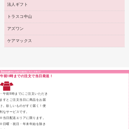
接着用品
陳列什器
パイプ式ファイル
法人ギフト
東急ハンズ
ボールペン（油性）
製本用品
紙手提げ袋
その他ファイル
ボールペン（ゲルインク）
トラスコ中山
高島屋
針なしステープラー
レジ・ポリ袋
コンピュータ用ファイル
シャープペンシル用替芯
カウネットギフト
紙めくり
ディスプレイ用品
アズワン
建築・作業用品
クリヤーホルダー
シャープペンシル
高島屋（食品・飲料）
裁断機
サイン・看板用品
研究・環境管理用品
クリヤーブック（差替式）
ケアマックス
医療・介護用品（食品・飲料・食添製品）
カウネットギフト（食品・飲料）
結束・とじ込み用品
カウンター／お会計用品
クリヤーブック（固定式）
研究・環境管理用品
医療・介護用品（食品・飲料・食添製品）
掲示用品
ＰＯＰ用品
クリップボード
液体のり
カードケース
印章用品
Ｚ式ファイル
午前11時までの注文で当日発送！
レタートレー
３０穴リフィル・３０穴インデックス
レターケース
２穴リフィル・２穴インデックス
・午前11時までにご注文いただき
ラベル類
ますとご注文当日に商品をお届
け。欲しいものがすぐ届く！便
メンディングテープ
利なサービスです。
メッシュケース／ペンケース
※当日配送エリアに限ります。
※日曜・祝日・年末年始を除き
フロアケース