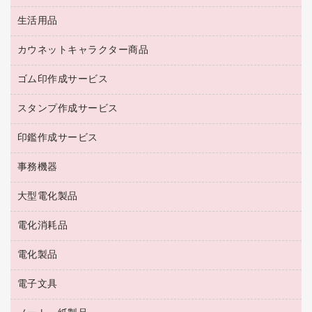
防災用備蓄食品・飲料
茶葉・インスタント
ディスプレイモニター
生活用品
食品
台車・脚立
紅茶・バラエティ飲料
菓子
倉庫収納用品
カウネットキャラクター商品
浴室用品
レギュラーコーヒー
作業用手袋
台所用洗剤
ミルク・シュガー
ゴム印作成サービス
カウネットキャラクター商品
作業用雑貨
掃除用品
ミネラルウォーター
スタンプ作成サービス
ゴム印作成サービス
梱包用品
掃除用洗剤
ソフトドリンク
ゴム印（一行印）作成サービス
梱包用テープ
洗濯用品
印鑑作成サービス
シヤチハタスタンプ作成サービス
コーヒーメーカー・備品
ゴム印（フリーサイズ印）作成サービス
工場用品
洗濯用洗剤
カウネットスタンプ作成サービス
インスタントコーヒー
事務機器
印鑑作成サービス
結束用品
消臭・芳香剤
お茶備品
大型電化製品
大型シュレッダー（共配）
園芸用品
殺虫剤
医薬部外品
レーザーポインター
ペット用品
飲食用消耗品
電化消耗品
冷蔵庫・キッチン・調理家電
ラミネートフィルム
飲食雑貨用品
テレビ・ＡＶ機器
電化製品
電球・蛍光灯
ラミネータ
ペーパータオル
乾電池・充電池
タイムレコーダー
電子文具
掃除機・クリーナー
ハンドソープ・石鹸
フィルム・カメラ用品
タイムカード
空調・季節家電
トイレ用品