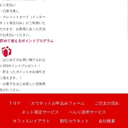
クリップ
ビニ支払い
カッター
・口座引落し
・クレジットカード（インター
ネット発注のみ）がご利用いた
だけます。お客様にあった方法
でお支払いください。
貯めて使えるポイントプログラム
・はじめてのお買い物でもれな
く100ポイントプレゼント！
・貯まったポイントがお値引き
に使えます。！
・お菓子をはじめ楽しい交換商
品がたくさん。
ＴＯＰ
カウネットお申込みフォーム
ご注文の流れ
ネット限定サービス
べんり請求サービス
オフィスレイアウト
割引カウネット
会社概要