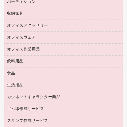
コピー用紙
メディア収納用品
パーティション
ミーティングテーブル
ネットワーク／ＬＡＮアクセサリー
デジタルカメラ
オフィスチェア
インクジェットプリンタ用紙
デスク
セキュリティ用品
収納家具
ホワイトボード・黒板
スキャナー
カウンター
スマートフォン／モバイル周辺機器
パーティション
コピー機
オフィスアクセサリー
保管庫・書庫
キーボード／テンキー
インクジェットプリンタ／複合機
金庫
オフィスウェア
オフィスアクセサリー
ＵＳＢハブ／ＵＳＢアクセサリー
ＵＳＢメモリ
ロッカー・下駄箱
ＯＡフィルター
オフィス作業用品
医療・介護・ワーキングウェア
その他収納
ＯＡクリーナー／エアダスター
ブラウス・シャツ
飲料用品
養生用品
ＬＡＮケーブル
アウター
防災用品
食品
緑茶飲料
ＨＤＤ／ＳＳＤ
防災用備蓄食品・飲料
茶葉・インスタント
ディスプレイモニター
生活用品
食品
台車・脚立
紅茶・バラエティ飲料
菓子
倉庫収納用品
カウネットキャラクター商品
浴室用品
レギュラーコーヒー
作業用手袋
台所用洗剤
ミルク・シュガー
ゴム印作成サービス
カウネットキャラクター商品
作業用雑貨
掃除用品
ミネラルウォーター
スタンプ作成サービス
ゴム印作成サービス
梱包用品
掃除用洗剤
ソフトドリンク