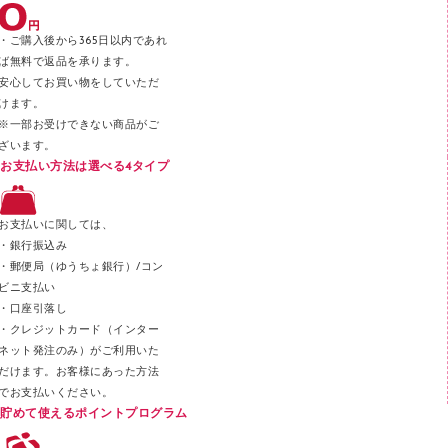
テープのり
・ご購入後から365日以内であれ
テープカッター
ば無料で返品を承ります。
安心してお買い物をしていただ
その他文具
けます。
セロハンテープ
※一部お受けできない商品がご
ざいます。
スプレーのり クリーナー
お支払い方法は選べる4タイプ
ステープル針
ステープラー本体
お支払いに関しては、
スティックのり
・銀行振込み
・郵便局（ゆうちょ銀行）/コン
クリップ
ビニ支払い
カッター
・口座引落し
・クレジットカード（インター
ネット発注のみ）がご利用いた
だけます。お客様にあった方法
でお支払いください。
貯めて使えるポイントプログラム