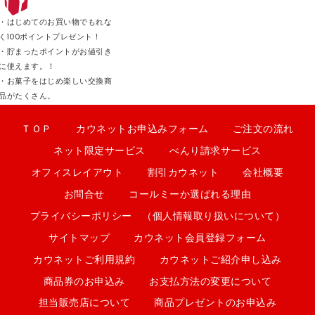
・はじめてのお買い物でもれな
く100ポイントプレゼント！
・貯まったポイントがお値引き
に使えます。！
・お菓子をはじめ楽しい交換商
品がたくさん。
ＴＯＰ
カウネットお申込みフォーム
ご注文の流れ
ネット限定サービス
べんり請求サービス
オフィスレイアウト
割引カウネット
会社概要
お問合せ
コールミーか選ばれる理由
プライバシーポリシー （個人情報取り扱いについて）
サイトマップ
カウネット会員登録フォーム
カウネットご利用規約
カウネットご紹介申し込み
商品券のお申込み
お支払方法の変更について
担当販売店について
商品プレゼントのお申込み