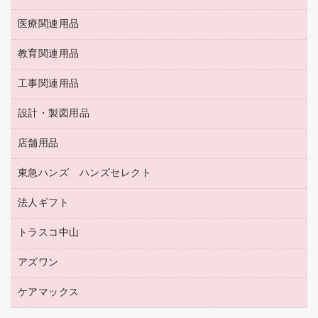
統一伝票用ファイル
その他雑貨
消しゴム
慶弔用品
両面テープ
収納保存用品
医療関連用品
パソコンソフト
スリッパ・サンダル・シューズ
修正液・修正ペン
額縁
名札
持ち出しファイル
スポーツ・レジャー用品
修正テープ
教育関連用品
保健用品
各種用紙
保管・整理用品
レターファイル
ゴミ袋
蛍光マーカー
使い捨て手袋
ルーズリーフ
壁面／足元収納
工事関連用品
教育関連用品
リングファイル
キッチン用品
鉛筆
感染症対策用品
バインダーノート
文書保存箱
プレゼン用ファイル
食品添加物製品
設計・製図用品
工事関連用品
マーキングペン（油性）
介護用品
ノート
備品／小物ケース
フラットファイル
屋外用品
マーキングペン（水性）
医療関連用品
店舗用品
設計・製図用品
透明テープ 事務用
フォルダー
ホワイトボード用マーカー
感染症対策用品（食品・飲料・食添製品）
電話台
東急ハンズ ハンズセレクト
店舗運営用品
ファイルボックス
ボールペン用替芯
接着用品
陳列什器
パイプ式ファイル
法人ギフト
東急ハンズ
ボールペン（油性）
製本用品
紙手提げ袋
その他ファイル
ボールペン（ゲルインク）
トラスコ中山
高島屋
針なしステープラー
レジ・ポリ袋
コンピュータ用ファイル
シャープペンシル用替芯
カウネットギフト
紙めくり
ディスプレイ用品
アズワン
建築・作業用品
クリヤーホルダー
シャープペンシル
高島屋（食品・飲料）
裁断機
サイン・看板用品
研究・環境管理用品
クリヤーブック（差替式）
ケアマックス
医療・介護用品（食品・飲料・食添製品）
カウネットギフト（食品・飲料）
結束・とじ込み用品
カウンター／お会計用品
クリヤーブック（固定式）
研究・環境管理用品