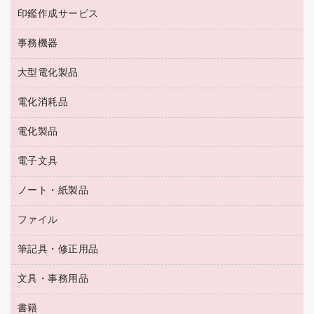
ゴム印（一行印）作成サービス
梱包用テープ
洗濯用品
印鑑作成サービス
シヤチハタスタンプ作成サービス
コーヒーメーカー・備品
ゴム印（フリーサイズ印）作成サービス
工場用品
洗濯用洗剤
カウネットスタンプ作成サービス
インスタントコーヒー
事務機器
印鑑作成サービス
結束用品
消臭・芳香剤
お茶備品
大型電化製品
大型シュレッダー（共配）
園芸用品
殺虫剤
医薬部外品
レーザーポインター
ペット用品
飲食用消耗品
電化消耗品
冷蔵庫・キッチン・調理家電
ラミネートフィルム
飲食雑貨用品
テレビ・ＡＶ機器
電化製品
電球・蛍光灯
ラミネータ
ペーパータオル
乾電池・充電池
タイムレコーダー
電子文具
掃除機・クリーナー
ハンドソープ・石鹸
フィルム・カメラ用品
タイムカード
空調・季節家電
トイレ用品
ノート・紙製品
電卓
デスクライト
シュレッダ
その他電化製品
トイレ用洗剤
ラベルライター
アルバム
ファイル
封筒
ＯＨＰ用品
キッチン・調理家電
トイレットペーパー
ラベルテープ
懐中電灯・ライト
粘着メモ
ＯＡタップ／延長コード
筆記具・修正用品
名刺整理用品
ティッシュペーパー
その他電子文具
伝票
ＡＶ機器・アクセサリー
板目表紙・綴込表紙
ダストボックス
文具・事務用品
万年筆
典礼用品
背幅が伸びるファイル
タオル・アメニティ用品
筆ペン
帳簿
書籍
輪ゴム