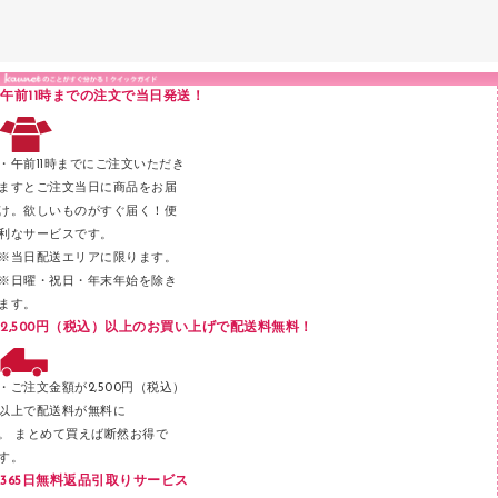
医療・介護用品（食品・飲料・食添製品）
掲示用品
ＰＯＰ用品
クリップボード
液体のり
カードケース
印章用品
Ｚ式ファイル
午前11時までの注文で当日発送！
レタートレー
３０穴リフィル・３０穴インデックス
レターケース
２穴リフィル・２穴インデックス
・午前11時までにご注文いただき
ラベル類
ますとご注文当日に商品をお届
け。欲しいものがすぐ届く！便
メンディングテープ
利なサービスです。
メッシュケース／ペンケース
※当日配送エリアに限ります。
※日曜・祝日・年末年始を除き
フロアケース
ます。
ブックエンド／ブックスタンド
2,500円（税込）以上のお買い上げで配送料無料！
ファスナーつづり紐
パンチ
・ご注文金額が2,500円（税込）
以上で配送料が無料に
はさみ
。 まとめて買えば断然お得で
デスクマット
す。
365日無料返品引取りサービス
デスクトレー