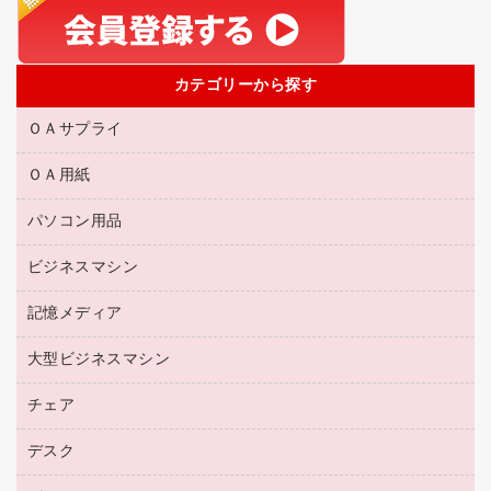
カテゴリーから探す
ＯＡサプライ
ＯＡ用紙
互換インクカートリッジ
リサイクルトナー（リターン方式）
パソコン用品
名刺用紙
リサイクルトナー（プール方式）
帳票用紙／フォーム用紙
ビジネスマシン
パソコン周辺機器
リサイクルインクカートリッジ
ワープロ用紙
各種ケーブル
プリンタ用リボン
記憶メディア
電話機
ラベル用紙
マウスパッド
ファクシミリトナー
レーザープリンタ／複合機
プロッター用紙
大型ビジネスマシン
ブルーレイディスク
マウス
トナーカートリッジ
メモリーカード
ファクシミリ用紙
ＤＶＤ
パソコンバッグ／収納用品
チェア
プリンタ
コピートナー
プロジェクタ
ハガキ用紙
ＣＤ－ＲＷ
パソコンアクセサリー
インクカートリッジ
ファクシミリ
デスク
応接イス・ベンチ
その他コピー用紙・プリンタ用紙
ＣＤ－Ｒ
ネットワーク／ＬＡＮ機器
パソコン本体
ミーティングチェア