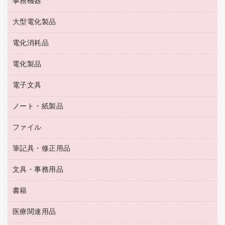
事務機器
印鑑作成サービス
結束用品
消臭・芳香剤
お茶備品
大型電化製品
大型シュレッダー（共配）
園芸用品
殺虫剤
医薬部外品
レーザーポインター
ペット用品
飲食用消耗品
電化消耗品
冷蔵庫・キッチン・調理家電
ラミネートフィルム
飲食雑貨用品
テレビ・ＡＶ機器
電化製品
電球・蛍光灯
ラミネータ
ペーパータオル
乾電池・充電池
タイムレコーダー
電子文具
掃除機・クリーナー
ハンドソープ・石鹸
フィルム・カメラ用品
タイムカード
空調・季節家電
トイレ用品
ノート・紙製品
電卓
デスクライト
シュレッダ
その他電化製品
トイレ用洗剤
ラベルライター
アルバム
ファイル
封筒
ＯＨＰ用品
キッチン・調理家電
トイレットペーパー
ラベルテープ
懐中電灯・ライト
粘着メモ
ＯＡタップ／延長コード
筆記具・修正用品
名刺整理用品
ティッシュペーパー
その他電子文具
伝票
ＡＶ機器・アクセサリー
板目表紙・綴込表紙
ダストボックス
文具・事務用品
万年筆
典礼用品
背幅が伸びるファイル
タオル・アメニティ用品
筆ペン
帳簿
書籍
輪ゴム
統一伝票用ファイル
その他雑貨
消しゴム
慶弔用品
両面テープ
収納保存用品
医療関連用品
パソコンソフト
スリッパ・サンダル・シューズ
修正液・修正ペン
額縁
名札