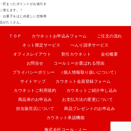
・貯まったポイントがお値引き
に使えます。！
・お菓子をはじめ楽しい交換商
品がたくさん。
ＴＯＰ
カウネットお申込みフォーム
ご注文の流れ
ネット限定サービス
べんり請求サービス
オフィスレイアウト
割引カウネット
会社概要
お問合せ
コールミーか選ばれる理由
プライバシーポリシー （個人情報取り扱いについて）
サイトマップ
カウネット会員登録フォーム
カウネットご利用規約
カウネットご紹介申し込み
商品券のお申込み
お支払方法の変更について
担当販売店について
商品プレゼントのお申込み
カウネット承認機能
株式会社コール・ミー