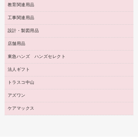
持ち出しファイル
スポーツ・レジャー用品
修正テープ
教育関連用品
保健用品
各種用紙
保管・整理用品
レターファイル
ゴミ袋
蛍光マーカー
使い捨て手袋
ルーズリーフ
壁面／足元収納
工事関連用品
教育関連用品
リングファイル
キッチン用品
鉛筆
感染症対策用品
バインダーノート
文書保存箱
プレゼン用ファイル
食品添加物製品
設計・製図用品
工事関連用品
マーキングペン（油性）
介護用品
ノート
備品／小物ケース
フラットファイル
屋外用品
マーキングペン（水性）
医療関連用品
店舗用品
設計・製図用品
透明テープ 事務用
フォルダー
ホワイトボード用マーカー
感染症対策用品（食品・飲料・食添製品）
電話台
東急ハンズ ハンズセレクト
店舗運営用品
ファイルボックス
ボールペン用替芯
接着用品
陳列什器
パイプ式ファイル
法人ギフト
東急ハンズ
ボールペン（油性）
製本用品
紙手提げ袋
その他ファイル
ボールペン（ゲルインク）
トラスコ中山
高島屋
針なしステープラー
レジ・ポリ袋
コンピュータ用ファイル
シャープペンシル用替芯
カウネットギフト
紙めくり
ディスプレイ用品
アズワン
建築・作業用品
クリヤーホルダー
シャープペンシル
高島屋（食品・飲料）
裁断機
サイン・看板用品
研究・環境管理用品
クリヤーブック（差替式）
ケアマックス
医療・介護用品（食品・飲料・食添製品）
カウネットギフト（食品・飲料）
結束・とじ込み用品
カウンター／お会計用品
クリヤーブック（固定式）
研究・環境管理用品
医療・介護用品（食品・飲料・食添製品）
掲示用品
ＰＯＰ用品
クリップボード
液体のり
カードケース