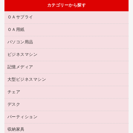
カテゴリーから探す
ＯＡサプライ
ＯＡ用紙
互換インクカートリッジ
リサイクルトナー（リターン方式）
パソコン用品
名刺用紙
リサイクルトナー（プール方式）
帳票用紙／フォーム用紙
ビジネスマシン
パソコン周辺機器
リサイクルインクカートリッジ
ワープロ用紙
各種ケーブル
プリンタ用リボン
記憶メディア
電話機
ラベル用紙
マウスパッド
ファクシミリトナー
レーザープリンタ／複合機
プロッター用紙
大型ビジネスマシン
ブルーレイディスク
マウス
トナーカートリッジ
メモリーカード
ファクシミリ用紙
ＤＶＤ
パソコンバッグ／収納用品
チェア
プリンタ
コピートナー
プロジェクタ
ハガキ用紙
ＣＤ－ＲＷ
パソコンアクセサリー
インクカートリッジ
ファクシミリ
デスク
応接イス・ベンチ
その他コピー用紙・プリンタ用紙
ＣＤ－Ｒ
ネットワーク／ＬＡＮ機器
パソコン本体
ミーティングチェア
コピー用紙
メディア収納用品
パーティション
ミーティングテーブル
ネットワーク／ＬＡＮアクセサリー
デジタルカメラ
オフィスチェア
インクジェットプリンタ用紙
デスク
セキュリティ用品
収納家具
ホワイトボード・黒板
スキャナー