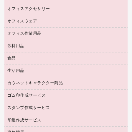
カウンター
スマートフォン／モバイル周辺機器
パーティション
コピー機
オフィスアクセサリー
保管庫・書庫
キーボード／テンキー
インクジェットプリンタ／複合機
金庫
オフィスウェア
オフィスアクセサリー
ＵＳＢハブ／ＵＳＢアクセサリー
ＵＳＢメモリ
ロッカー・下駄箱
ＯＡフィルター
オフィス作業用品
医療・介護・ワーキングウェア
その他収納
ＯＡクリーナー／エアダスター
ブラウス・シャツ
飲料用品
養生用品
ＬＡＮケーブル
アウター
防災用品
食品
緑茶飲料
ＨＤＤ／ＳＳＤ
防災用備蓄食品・飲料
茶葉・インスタント
ディスプレイモニター
生活用品
食品
台車・脚立
紅茶・バラエティ飲料
菓子
倉庫収納用品
カウネットキャラクター商品
浴室用品
レギュラーコーヒー
作業用手袋
台所用洗剤
ミルク・シュガー
ゴム印作成サービス
カウネットキャラクター商品
作業用雑貨
掃除用品
ミネラルウォーター
スタンプ作成サービス
ゴム印作成サービス
梱包用品
掃除用洗剤
ソフトドリンク
ゴム印（一行印）作成サービス
梱包用テープ
洗濯用品
印鑑作成サービス
シヤチハタスタンプ作成サービス
コーヒーメーカー・備品
ゴム印（フリーサイズ印）作成サービス
工場用品
洗濯用洗剤
カウネットスタンプ作成サービス
インスタントコーヒー