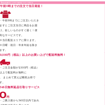
印章用品
Ｚ式ファイル
午前11時までの注文で当日発送！
レタートレー
３０穴リフィル・３０穴インデックス
レターケース
２穴リフィル・２穴インデックス
・午前11時までにご注文いただき
ラベル類
ますとご注文当日に商品をお届
け。欲しいものがすぐ届く！便
メンディングテープ
利なサービスです。
メッシュケース／ペンケース
※当日配送エリアに限ります。
※日曜・祝日・年末年始を除き
フロアケース
ます。
ブックエンド／ブックスタンド
2,500円（税込）以上のお買い上げで配送料無料！
ファスナーつづり紐
パンチ
・ご注文金額が2,500円（税込）
以上で配送料が無料に
はさみ
。 まとめて買えば断然お得で
デスクマット
す。
365日無料返品引取りサービス
デスクトレー
テープのり
・ご購入後から365日以内であれ
テープカッター