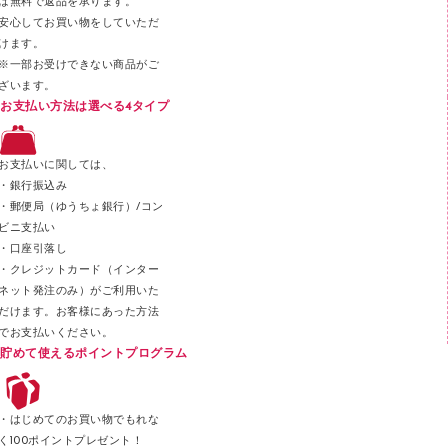
ば無料で返品を承ります。
安心してお買い物をしていただ
その他文具
けます。
セロハンテープ
※一部お受けできない商品がご
ざいます。
スプレーのり クリーナー
お支払い方法は選べる4タイプ
ステープル針
ステープラー本体
お支払いに関しては、
スティックのり
・銀行振込み
・郵便局（ゆうちょ銀行）/コン
クリップ
ビニ支払い
カッター
・口座引落し
・クレジットカード（インター
ネット発注のみ）がご利用いた
だけます。お客様にあった方法
でお支払いください。
貯めて使えるポイントプログラム
・はじめてのお買い物でもれな
く100ポイントプレゼント！