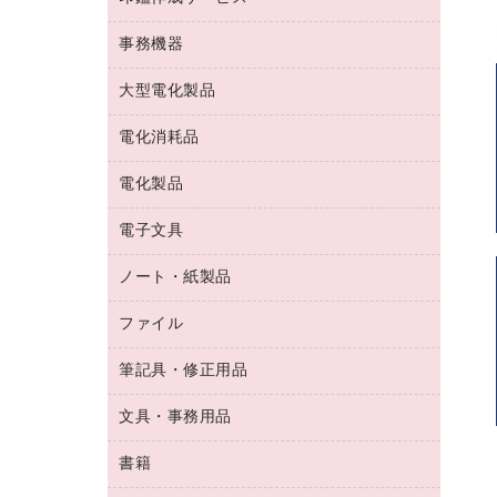
コーヒーメーカー・備品
ゴム印（フリーサイズ印）作成サービス
工場用品
洗濯用洗剤
カウネットスタンプ作成サービス
インスタントコーヒー
事務機器
印鑑作成サービス
結束用品
消臭・芳香剤
お茶備品
大型電化製品
大型シュレッダー（共配）
園芸用品
殺虫剤
医薬部外品
レーザーポインター
ペット用品
飲食用消耗品
電化消耗品
冷蔵庫・キッチン・調理家電
ラミネートフィルム
飲食雑貨用品
テレビ・ＡＶ機器
電化製品
電球・蛍光灯
ラミネータ
ペーパータオル
乾電池・充電池
タイムレコーダー
電子文具
掃除機・クリーナー
ハンドソープ・石鹸
フィルム・カメラ用品
タイムカード
空調・季節家電
トイレ用品
ノート・紙製品
電卓
デスクライト
シュレッダ
その他電化製品
トイレ用洗剤
ラベルライター
アルバム
ファイル
封筒
ＯＨＰ用品
キッチン・調理家電
トイレットペーパー
ラベルテープ
懐中電灯・ライト
粘着メモ
ＯＡタップ／延長コード
筆記具・修正用品
名刺整理用品
ティッシュペーパー
その他電子文具
伝票
ＡＶ機器・アクセサリー
板目表紙・綴込表紙
ダストボックス
文具・事務用品
万年筆
典礼用品
背幅が伸びるファイル
タオル・アメニティ用品
筆ペン
帳簿
書籍
輪ゴム
統一伝票用ファイル
その他雑貨
消しゴム
慶弔用品