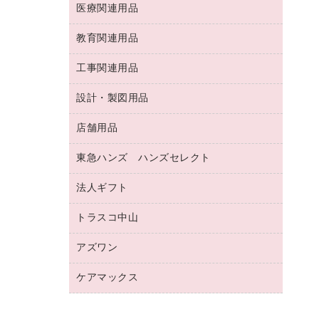
両面テープ
収納保存用品
医療関連用品
パソコンソフト
スリッパ・サンダル・シューズ
修正液・修正ペン
額縁
名札
持ち出しファイル
スポーツ・レジャー用品
修正テープ
教育関連用品
保健用品
各種用紙
保管・整理用品
レターファイル
ゴミ袋
蛍光マーカー
使い捨て手袋
ルーズリーフ
壁面／足元収納
工事関連用品
教育関連用品
リングファイル
キッチン用品
鉛筆
感染症対策用品
バインダーノート
文書保存箱
プレゼン用ファイル
食品添加物製品
設計・製図用品
工事関連用品
マーキングペン（油性）
介護用品
ノート
備品／小物ケース
フラットファイル
屋外用品
マーキングペン（水性）
医療関連用品
店舗用品
設計・製図用品
透明テープ 事務用
フォルダー
ホワイトボード用マーカー
感染症対策用品（食品・飲料・食添製
電話台
東急ハンズ ハンズセレクト
店舗運営用品
ファイルボックス
品）
ボールペン用替芯
接着用品
陳列什器
パイプ式ファイル
法人ギフト
東急ハンズ
ボールペン（油性）
製本用品
紙手提げ袋
その他ファイル
ボールペン（ゲルインク）
トラスコ中山
高島屋
針なしステープラー
レジ・ポリ袋
コンピュータ用ファイル
シャープペンシル用替芯
カウネットギフト
紙めくり
ディスプレイ用品
アズワン
建築・作業用品
クリヤーホルダー
シャープペンシル
高島屋（食品・飲料）
裁断機
サイン・看板用品
研究・環境管理用品
クリヤーブック（差替式）
ケアマックス
医療・介護用品（食品・飲料・食添製
カウネットギフト（食品・飲料）
結束・とじ込み用品
カウンター／お会計用品
品）
クリヤーブック（固定式）
医療・介護用品（食品・飲料・食添製
掲示用品
ＰＯＰ用品
研究・環境管理用品
クリップボード