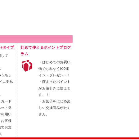
4タイプ
貯めて使えるポイントプログ
ラム
関して
・はじめてのお買い
み
物でもれなく100ポ
ゆうちょ
イントプレゼント！
ビニ支払
・貯まったポイント
がお値引きに使えま
し
す。！
トカード
・お菓子をはじめ楽
ネット発
しい交換商品がたく
ご利用い
さん。
。お客様
法でお支
い。