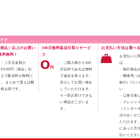
円（税込）以上のお買い
365日無料返品引取りサービ
お支払い方法は選べる
送料無料！
ス
お支払いに
・ご注文金額が
・ご購入後から365
は、
2,500円（税込）以
日以内であれば無料
・銀行振込
上で配送料が無料に
で返品を承ります。
・郵便局（
。 まとめて買えば断
安心してお買い物を
銀行）/コン
然お得です。
していただけます。
い
※一部お受けできな
・口座引落
い商品がございま
・クレジッ
す。
（インター
注のみ）が
ただけます
にあった方
払いくださ