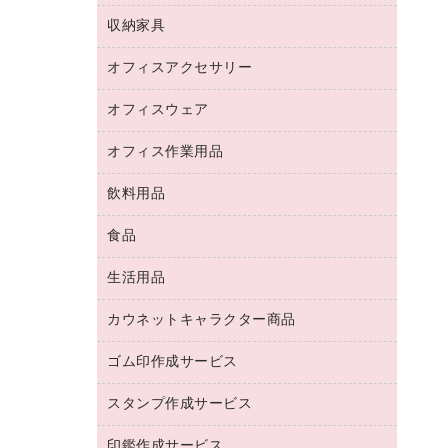
デジタルカメラ
オフィスチェア
インクジェットプリンタ用紙
デスク
セキュリティ用品
収納家具
ホワイトボード・黒板
スキャナー
カウンター
スマートフォン／モバイル周辺機器
パーティション
コピー機
オフィスアクセサリー
保管庫・書庫
キーボード／テンキー
インクジェットプリンタ／複合機
金庫
オフィスウェア
オフィスアクセサリー
ＵＳＢハブ／ＵＳＢアクセサリー
ＵＳＢメモリ
ロッカー・下駄箱
ＯＡフィルター
オフィス作業用品
医療・介護・ワーキングウェア
その他収納
ＯＡクリーナー／エアダスター
ブラウス・シャツ
飲料用品
養生用品
ＬＡＮケーブル
アウター
防災用品
食品
緑茶飲料
ＨＤＤ／ＳＳＤ
防災用備蓄食品・飲料
茶葉・インスタント
ディスプレイモニター
生活用品
食品
台車・脚立
紅茶・バラエティ飲料
菓子
倉庫収納用品
カウネットキャラクター商品
浴室用品
レギュラーコーヒー
作業用手袋
台所用洗剤
ミルク・シュガー
ゴム印作成サービス
カウネットキャラクター商品
作業用雑貨
掃除用品
ミネラルウォーター
スタンプ作成サービス
ゴム印作成サービス
梱包用品
掃除用洗剤
ソフトドリンク
ゴム印（一行印）作成サービス
梱包用テープ
洗濯用品
印鑑作成サービス
シヤチハタスタンプ作成サービス