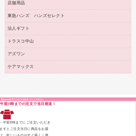
マーキングペン（水性）
医療関連用品
店舗用品
設計・製図用品
透明テープ 事務用
フォルダー
ホワイトボード用マーカー
感染症対策用品（食品・飲料・食添製品）
電話台
東急ハンズ ハンズセレクト
店舗運営用品
ファイルボックス
ボールペン用替芯
接着用品
陳列什器
パイプ式ファイル
法人ギフト
東急ハンズ
ボールペン（油性）
製本用品
紙手提げ袋
その他ファイル
ボールペン（ゲルインク）
トラスコ中山
高島屋
針なしステープラー
レジ・ポリ袋
コンピュータ用ファイル
シャープペンシル用替芯
カウネットギフト
紙めくり
ディスプレイ用品
アズワン
建築・作業用品
クリヤーホルダー
シャープペンシル
高島屋（食品・飲料）
裁断機
サイン・看板用品
研究・環境管理用品
クリヤーブック（差替式）
ケアマックス
医療・介護用品（食品・飲料・食添製品）
カウネットギフト（食品・飲料）
結束・とじ込み用品
カウンター／お会計用品
クリヤーブック（固定式）
研究・環境管理用品
医療・介護用品（食品・飲料・食添製品）
掲示用品
ＰＯＰ用品
クリップボード
液体のり
カードケース
印章用品
Ｚ式ファイル
午前11時までの注文で当日発送！
レタートレー
３０穴リフィル・３０穴インデックス
レターケース
２穴リフィル・２穴インデックス
・午前11時までにご注文いただき
ラベル類
ますとご注文当日に商品をお届
け。欲しいものがすぐ届く！便