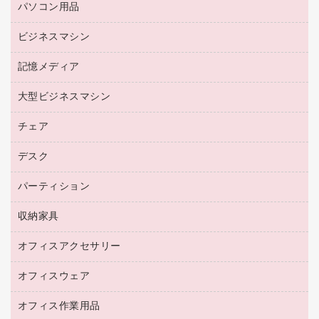
パソコン用品
名刺用紙
リサイクルトナー（プール方式）
帳票用紙／フォーム用紙
ビジネスマシン
パソコン周辺機器
リサイクルインクカートリッジ
ワープロ用紙
各種ケーブル
プリンタ用リボン
記憶メディア
電話機
ラベル用紙
マウスパッド
ファクシミリトナー
レーザープリンタ／複合機
プロッター用紙
大型ビジネスマシン
ブルーレイディスク
マウス
トナーカートリッジ
メモリーカード
ファクシミリ用紙
ＤＶＤ
パソコンバッグ／収納用品
チェア
プリンタ
コピートナー
プロジェクタ
ハガキ用紙
ＣＤ－ＲＷ
パソコンアクセサリー
インクカートリッジ
ファクシミリ
デスク
応接イス・ベンチ
その他コピー用紙・プリンタ用紙
ＣＤ－Ｒ
ネットワーク／ＬＡＮ機器
パソコン本体
ミーティングチェア
コピー用紙
メディア収納用品
パーティション
ミーティングテーブル
ネットワーク／ＬＡＮアクセサリー
デジタルカメラ
オフィスチェア
インクジェットプリンタ用紙
デスク
セキュリティ用品
収納家具
ホワイトボード・黒板
スキャナー
カウンター
スマートフォン／モバイル周辺機器
パーティション
コピー機
オフィスアクセサリー
保管庫・書庫
キーボード／テンキー
インクジェットプリンタ／複合機
金庫
オフィスウェア
オフィスアクセサリー
ＵＳＢハブ／ＵＳＢアクセサリー
ＵＳＢメモリ
ロッカー・下駄箱
ＯＡフィルター
オフィス作業用品
医療・介護・ワーキングウェア
その他収納