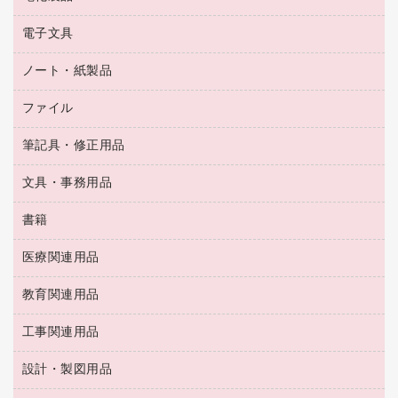
ラミネータ
ペーパータオル
乾電池・充電池
タイムレコーダー
電子文具
掃除機・クリーナー
ハンドソープ・石鹸
フィルム・カメラ用品
タイムカード
空調・季節家電
トイレ用品
ノート・紙製品
電卓
デスクライト
シュレッダ
その他電化製品
トイレ用洗剤
ラベルライター
アルバム
ファイル
封筒
ＯＨＰ用品
キッチン・調理家電
トイレットペーパー
ラベルテープ
懐中電灯・ライト
粘着メモ
ＯＡタップ／延長コード
筆記具・修正用品
名刺整理用品
ティッシュペーパー
その他電子文具
伝票
ＡＶ機器・アクセサリー
板目表紙・綴込表紙
ダストボックス
文具・事務用品
万年筆
典礼用品
背幅が伸びるファイル
タオル・アメニティ用品
筆ペン
帳簿
書籍
輪ゴム
統一伝票用ファイル
その他雑貨
消しゴム
慶弔用品
両面テープ
収納保存用品
医療関連用品
パソコンソフト
スリッパ・サンダル・シューズ
修正液・修正ペン
額縁
名札
持ち出しファイル
スポーツ・レジャー用品
修正テープ
教育関連用品
保健用品
各種用紙
保管・整理用品
レターファイル
ゴミ袋
蛍光マーカー
使い捨て手袋
ルーズリーフ
壁面／足元収納
工事関連用品
教育関連用品
リングファイル
キッチン用品
鉛筆
感染症対策用品
バインダーノート
文書保存箱
プレゼン用ファイル
食品添加物製品
設計・製図用品
工事関連用品
マーキングペン（油性）
介護用品
ノート
備品／小物ケース
フラットファイル
屋外用品