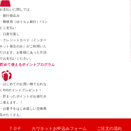
ステープラー本体
お支払いに関しては、
スティックのり
・銀行振込み
・郵便局（ゆうちょ銀行）/コン
クリップ
ビニ支払い
カッター
・口座引落し
・クレジットカード（インター
ネット発注のみ）がご利用いた
だけます。お客様にあった方法
でお支払いください。
貯めて使えるポイントプログラム
・はじめてのお買い物でもれな
く100ポイントプレゼント！
・貯まったポイントがお値引き
に使えます。！
・お菓子をはじめ楽しい交換商
品がたくさん。
ＴＯＰ
カウネットお申込みフォーム
ご注文の流れ