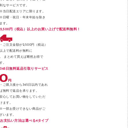
メンディングテープ
利なサービスです。
メッシュケース／ペンケース
※当日配送エリアに限ります。
※日曜・祝日・年末年始を除き
フロアケース
ます。
ブックエンド／ブックスタンド
2,500円（税込）以上のお買い上げで配送料無料！
ファスナーつづり紐
パンチ
・ご注文金額が2,500円（税込）
以上で配送料が無料に
はさみ
。 まとめて買えば断然お得で
デスクマット
す。
365日無料返品引取りサービス
デスクトレー
テープのり
・ご購入後から365日以内であれ
テープカッター
ば無料で返品を承ります。
安心してお買い物をしていただ
その他文具
けます。
セロハンテープ
※一部お受けできない商品がご
ざいます。
スプレーのり クリーナー
お支払い方法は選べる4タイプ
ステープル針