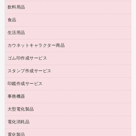
ＯＡクリーナー／エアダスター
ブラウス・シャツ
飲料用品
養生用品
ＬＡＮケーブル
アウター
防災用品
食品
緑茶飲料
ＨＤＤ／ＳＳＤ
防災用備蓄食品・飲料
茶葉・インスタント
ディスプレイモニター
生活用品
食品
台車・脚立
紅茶・バラエティ飲料
菓子
倉庫収納用品
カウネットキャラクター商品
浴室用品
レギュラーコーヒー
作業用手袋
台所用洗剤
ミルク・シュガー
ゴム印作成サービス
カウネットキャラクター商品
作業用雑貨
掃除用品
ミネラルウォーター
スタンプ作成サービス
ゴム印作成サービス
梱包用品
掃除用洗剤
ソフトドリンク
ゴム印（一行印）作成サービス
梱包用テープ
洗濯用品
印鑑作成サービス
シヤチハタスタンプ作成サービス
コーヒーメーカー・備品
ゴム印（フリーサイズ印）作成サービス
工場用品
洗濯用洗剤
カウネットスタンプ作成サービス
インスタントコーヒー
事務機器
印鑑作成サービス
結束用品
消臭・芳香剤
お茶備品
大型電化製品
大型シュレッダー（共配）
園芸用品
殺虫剤
医薬部外品
レーザーポインター
ペット用品
飲食用消耗品
電化消耗品
冷蔵庫・キッチン・調理家電
ラミネートフィルム
飲食雑貨用品
テレビ・ＡＶ機器
電化製品
電球・蛍光灯