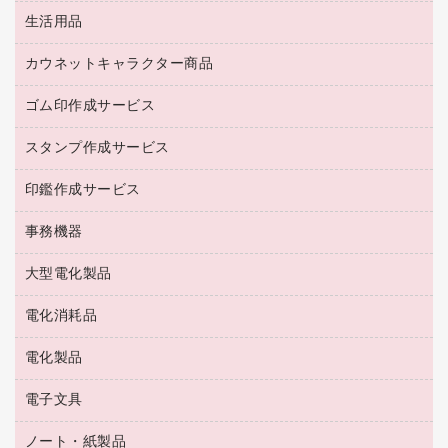
防災用備蓄食品・飲料
茶葉・インスタント
ディスプレイモニター
生活用品
食品
台車・脚立
紅茶・バラエティ飲料
菓子
倉庫収納用品
カウネットキャラクター商品
浴室用品
レギュラーコーヒー
作業用手袋
台所用洗剤
ミルク・シュガー
ゴム印作成サービス
カウネットキャラクター商品
作業用雑貨
掃除用品
ミネラルウォーター
スタンプ作成サービス
ゴム印作成サービス
梱包用品
掃除用洗剤
ソフトドリンク
ゴム印（一行印）作成サービス
梱包用テープ
洗濯用品
印鑑作成サービス
シヤチハタスタンプ作成サービス
コーヒーメーカー・備品
ゴム印（フリーサイズ印）作成サービス
工場用品
洗濯用洗剤
カウネットスタンプ作成サービス
インスタントコーヒー
事務機器
印鑑作成サービス
結束用品
消臭・芳香剤
お茶備品
大型電化製品
大型シュレッダー（共配）
園芸用品
殺虫剤
医薬部外品
レーザーポインター
ペット用品
飲食用消耗品
電化消耗品
冷蔵庫・キッチン・調理家電
ラミネートフィルム
飲食雑貨用品
テレビ・ＡＶ機器
電化製品
電球・蛍光灯
ラミネータ
ペーパータオル
乾電池・充電池
タイムレコーダー
電子文具
掃除機・クリーナー
ハンドソープ・石鹸
フィルム・カメラ用品
タイムカード
空調・季節家電
トイレ用品
ノート・紙製品
電卓