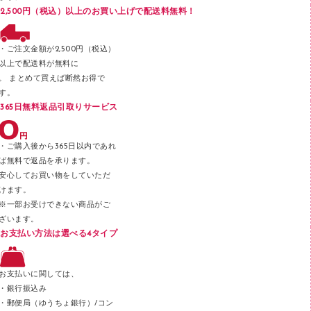
ブックエンド／ブックスタンド
2,500円（税込）以上のお買い上げで配送料無料！
ファスナーつづり紐
パンチ
・ご注文金額が2,500円（税込）
以上で配送料が無料に
はさみ
。 まとめて買えば断然お得で
デスクマット
す。
365日無料返品引取りサービス
デスクトレー
テープのり
・ご購入後から365日以内であれ
テープカッター
ば無料で返品を承ります。
安心してお買い物をしていただ
その他文具
けます。
セロハンテープ
※一部お受けできない商品がご
ざいます。
スプレーのり クリーナー
お支払い方法は選べる4タイプ
ステープル針
ステープラー本体
お支払いに関しては、
スティックのり
・銀行振込み
・郵便局（ゆうちょ銀行）/コン
クリップ