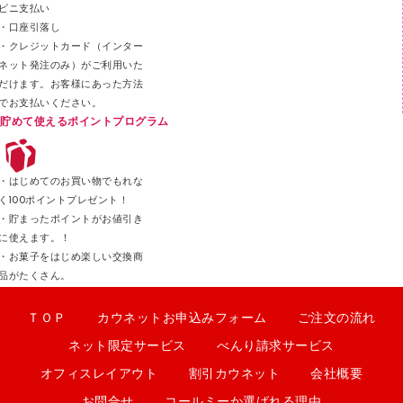
ビニ支払い
カッター
・口座引落し
・クレジットカード（インター
ネット発注のみ）がご利用いた
だけます。お客様にあった方法
でお支払いください。
貯めて使えるポイントプログラム
・はじめてのお買い物でもれな
く100ポイントプレゼント！
・貯まったポイントがお値引き
に使えます。！
・お菓子をはじめ楽しい交換商
品がたくさん。
ＴＯＰ
カウネットお申込みフォーム
ご注文の流れ
ネット限定サービス
べんり請求サービス
オフィスレイアウト
割引カウネット
会社概要
お問合せ
コールミーか選ばれる理由