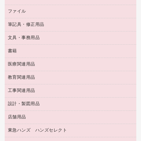
デスクライト
シュレッダ
その他電化製品
トイレ用洗剤
ラベルライター
アルバム
ファイル
封筒
ＯＨＰ用品
キッチン・調理家電
トイレットペーパー
ラベルテープ
懐中電灯・ライト
粘着メモ
ＯＡタップ／延長コード
筆記具・修正用品
名刺整理用品
ティッシュペーパー
その他電子文具
伝票
ＡＶ機器・アクセサリー
板目表紙・綴込表紙
ダストボックス
文具・事務用品
万年筆
典礼用品
背幅が伸びるファイル
タオル・アメニティ用品
筆ペン
帳簿
書籍
輪ゴム
統一伝票用ファイル
その他雑貨
消しゴム
慶弔用品
両面テープ
収納保存用品
医療関連用品
パソコンソフト
スリッパ・サンダル・シューズ
修正液・修正ペン
額縁
名札
持ち出しファイル
スポーツ・レジャー用品
修正テープ
教育関連用品
保健用品
各種用紙
保管・整理用品
レターファイル
ゴミ袋
蛍光マーカー
使い捨て手袋
ルーズリーフ
壁面／足元収納
工事関連用品
教育関連用品
リングファイル
キッチン用品
鉛筆
感染症対策用品
バインダーノート
文書保存箱
プレゼン用ファイル
食品添加物製品
設計・製図用品
工事関連用品
マーキングペン（油性）
介護用品
ノート
備品／小物ケース
フラットファイル
屋外用品
マーキングペン（水性）
医療関連用品
店舗用品
設計・製図用品
透明テープ 事務用
フォルダー
ホワイトボード用マーカー
感染症対策用品（食品・飲料・食添製品）
電話台
東急ハンズ ハンズセレクト
店舗運営用品
ファイルボックス
ボールペン用替芯
接着用品
陳列什器