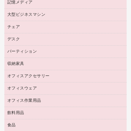
プリンタ用リボン
記憶メディア
電話機
ラベル用紙
マウスパッド
ファクシミリトナー
レーザープリンタ／複合機
プロッター用紙
大型ビジネスマシン
ブルーレイディスク
マウス
トナーカートリッジ
メモリーカード
ファクシミリ用紙
ＤＶＤ
パソコンバッグ／収納用品
チェア
プリンタ
コピートナー
プロジェクタ
ハガキ用紙
ＣＤ－ＲＷ
パソコンアクセサリー
インクカートリッジ
ファクシミリ
デスク
応接イス・ベンチ
その他コピー用紙・プリンタ用紙
ＣＤ－Ｒ
ネットワーク／ＬＡＮ機器
パソコン本体
ミーティングチェア
コピー用紙
メディア収納用品
パーティション
ミーティングテーブル
ネットワーク／ＬＡＮアクセサリー
デジタルカメラ
オフィスチェア
インクジェットプリンタ用紙
デスク
セキュリティ用品
収納家具
ホワイトボード・黒板
スキャナー
カウンター
スマートフォン／モバイル周辺機器
パーティション
コピー機
オフィスアクセサリー
保管庫・書庫
キーボード／テンキー
インクジェットプリンタ／複合機
金庫
オフィスウェア
オフィスアクセサリー
ＵＳＢハブ／ＵＳＢアクセサリー
ＵＳＢメモリ
ロッカー・下駄箱
ＯＡフィルター
オフィス作業用品
医療・介護・ワーキングウェア
その他収納
ＯＡクリーナー／エアダスター
ブラウス・シャツ
飲料用品
養生用品
ＬＡＮケーブル
アウター
防災用品
食品
緑茶飲料
ＨＤＤ／ＳＳＤ