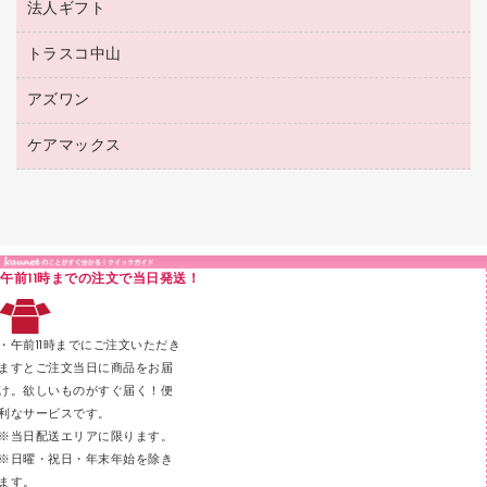
パイプ式ファイル
法人ギフト
東急ハンズ
ボールペン（油性）
製本用品
紙手提げ袋
その他ファイル
ボールペン（ゲルインク）
トラスコ中山
高島屋
針なしステープラー
レジ・ポリ袋
コンピュータ用ファイル
シャープペンシル用替芯
カウネットギフト
紙めくり
ディスプレイ用品
アズワン
建築・作業用品
クリヤーホルダー
シャープペンシル
高島屋（食品・飲料）
裁断機
サイン・看板用品
研究・環境管理用品
クリヤーブック（差替式）
ケアマックス
医療・介護用品（食品・飲料・食添製品）
カウネットギフト（食品・飲料）
結束・とじ込み用品
カウンター／お会計用品
クリヤーブック（固定式）
研究・環境管理用品
医療・介護用品（食品・飲料・食添製品）
掲示用品
ＰＯＰ用品
クリップボード
液体のり
カードケース
印章用品
Ｚ式ファイル
午前11時までの注文で当日発送！
レタートレー
３０穴リフィル・３０穴インデックス
レターケース
２穴リフィル・２穴インデックス
・午前11時までにご注文いただき
ラベル類
ますとご注文当日に商品をお届
け。欲しいものがすぐ届く！便
メンディングテープ
利なサービスです。
メッシュケース／ペンケース
※当日配送エリアに限ります。
※日曜・祝日・年末年始を除き
フロアケース
ます。