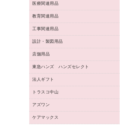
両面テープ
収納保存用品
医療関連用品
パソコンソフト
スリッパ・サンダル・シューズ
修正液・修正ペン
額縁
名札
持ち出しファイル
スポーツ・レジャー用品
修正テープ
教育関連用品
保健用品
各種用紙
保管・整理用品
レターファイル
ゴミ袋
蛍光マーカー
使い捨て手袋
ルーズリーフ
壁面／足元収納
工事関連用品
教育関連用品
リングファイル
キッチン用品
鉛筆
感染症対策用品
バインダーノート
文書保存箱
プレゼン用ファイル
食品添加物製品
設計・製図用品
工事関連用品
マーキングペン（油性）
介護用品
ノート
備品／小物ケース
フラットファイル
屋外用品
マーキングペン（水性）
医療関連用品
店舗用品
設計・製図用品
透明テープ 事務用
フォルダー
ホワイトボード用マーカー
感染症対策用品（食品・飲料・食添製
電話台
東急ハンズ ハンズセレクト
店舗運営用品
ファイルボックス
品）
ボールペン用替芯
接着用品
陳列什器
パイプ式ファイル
法人ギフト
東急ハンズ
ボールペン（油性）
製本用品
紙手提げ袋
その他ファイル
ボールペン（ゲルインク）
トラスコ中山
高島屋
針なしステープラー
レジ・ポリ袋
コンピュータ用ファイル
シャープペンシル用替芯
カウネットギフト
紙めくり
ディスプレイ用品
アズワン
建築・作業用品
クリヤーホルダー
シャープペンシル
高島屋（食品・飲料）
裁断機
サイン・看板用品
研究・環境管理用品
クリヤーブック（差替式）
ケアマックス
医療・介護用品（食品・飲料・食添製
カウネットギフト（食品・飲料）
結束・とじ込み用品
カウンター／お会計用品
品）
クリヤーブック（固定式）
医療・介護用品（食品・飲料・食添製
掲示用品
ＰＯＰ用品
研究・環境管理用品
クリップボード