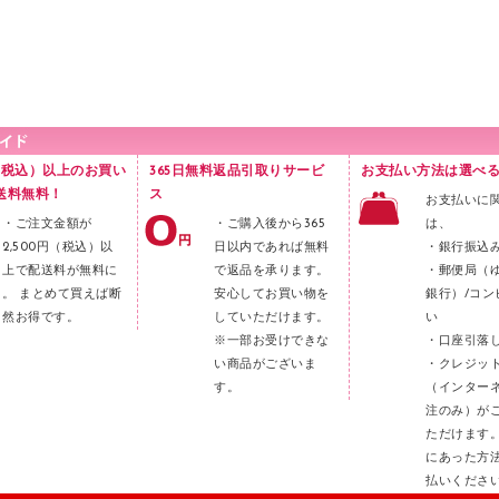
円（税込）以上のお買い
365日無料返品引取りサービ
お支払い方法は選べる
送料無料！
ス
お支払いに
・ご注文金額が
・ご購入後から365
は、
2,500円（税込）以
日以内であれば無料
・銀行振込
上で配送料が無料に
で返品を承ります。
・郵便局（
。 まとめて買えば断
安心してお買い物を
銀行）/コン
然お得です。
していただけます。
い
※一部お受けできな
・口座引落
い商品がございま
・クレジッ
す。
（インター
注のみ）が
ただけます
にあった方
払いくださ