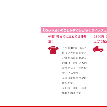
品）
液体のり
カードケース
印章用品
Ｚ式ファイル
レタートレー
３０穴リフィル・３０穴インデックス
レターケース
２穴リフィル・２穴インデックス
ラベル類
午前11時までの注文で当日発
2,500
メンディングテープ
送！
上げで配
・午前11時までにご
メッシュケース／ペンケース
注文いただきますと
フロアケース
ご注文当日に商品を
お届け。欲しいもの
ブックエンド／ブックスタンド
がすぐ届く！便利な
ファスナーつづり紐
サービスです。
パンチ
※当日配送エリアに
限ります。
はさみ
※日曜・祝日・年末
デスクマット
年始を除きます。
デスクトレー