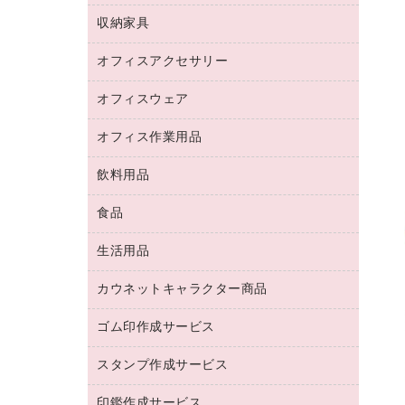
デジタルカメラ
オフィスチェア
インクジェットプリンタ用紙
デスク
セキュリティ用品
収納家具
ホワイトボード・黒板
スキャナー
カウンター
スマートフォン／モバイル周辺機器
パーティション
コピー機
オフィスアクセサリー
保管庫・書庫
キーボード／テンキー
インクジェットプリンタ／複合機
金庫
オフィスウェア
オフィスアクセサリー
ＵＳＢハブ／ＵＳＢアクセサリー
ＵＳＢメモリ
ロッカー・下駄箱
ＯＡフィルター
オフィス作業用品
医療・介護・ワーキングウェア
その他収納
ＯＡクリーナー／エアダスター
ブラウス・シャツ
飲料用品
養生用品
ＬＡＮケーブル
アウター
防災用品
食品
緑茶飲料
ＨＤＤ／ＳＳＤ
防災用備蓄食品・飲料
茶葉・インスタント
ディスプレイモニター
生活用品
食品
台車・脚立
紅茶・バラエティ飲料
菓子
倉庫収納用品
カウネットキャラクター商品
浴室用品
レギュラーコーヒー
作業用手袋
台所用洗剤
ミルク・シュガー
ゴム印作成サービス
カウネットキャラクター商品
作業用雑貨
掃除用品
ミネラルウォーター
スタンプ作成サービス
ゴム印作成サービス
梱包用品
掃除用洗剤
ソフトドリンク
ゴム印（一行印）作成サービス
梱包用テープ
洗濯用品
印鑑作成サービス
シヤチハタスタンプ作成サービス