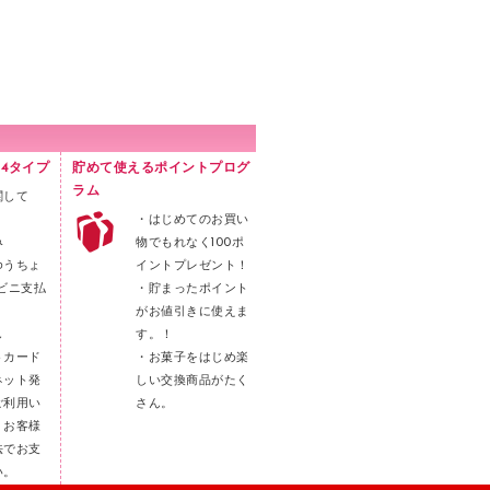
4タイプ
貯めて使えるポイントプログ
ラム
関して
・はじめてのお買い
み
物でもれなく100ポ
ゆうちょ
イントプレゼント！
ビニ支払
・貯まったポイント
がお値引きに使えま
し
す。！
トカード
・お菓子をはじめ楽
ネット発
しい交換商品がたく
ご利用い
さん。
。お客様
法でお支
い。