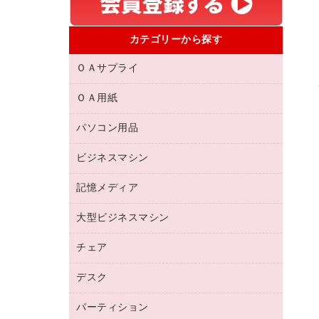
カテゴリーから探す
ＯＡサプライ
ＯＡ用紙
互換インクカートリッジ
リサイクルトナー（リターン方式）
パソコン用品
名刺用紙
リサイクルトナー（プール方式）
帳票用紙／フォーム用紙
ビジネスマシン
パソコン周辺機器
リサイクルインクカートリッジ
ワープロ用紙
各種ケーブル
プリンタ用リボン
記憶メディア
電話機
ラベル用紙
マウスパッド
ファクシミリトナー
レーザープリンタ／複合機
プロッター用紙
大型ビジネスマシン
ブルーレイディスク
マウス
トナーカートリッジ
メモリーカード
ファクシミリ用紙
ＤＶＤ
パソコンバッグ／収納用品
チェア
プリンタ
コピートナー
プロジェクタ
ハガキ用紙
ＣＤ－ＲＷ
パソコンアクセサリー
インクカートリッジ
ファクシミリ
デスク
応接イス・ベンチ
その他コピー用紙・プリンタ用紙
ＣＤ－Ｒ
ネットワーク／ＬＡＮ機器
パソコン本体
ミーティングチェア
コピー用紙
メディア収納用品
パーティション
ミーティングテーブル
ネットワーク／ＬＡＮアクセサリー