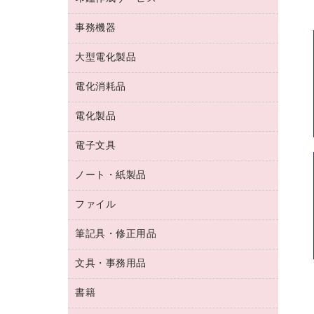
コーヒーメーカー・備品
ゴム印（フリーサイズ印）作成サービス
工場用品
洗濯用洗剤
カウネットスタンプ作成サービス
インスタントコーヒー
事務機器
印鑑作成サービス
結束用品
消臭・芳香剤
お茶備品
大型電化製品
大型シュレッダー（共配）
園芸用品
殺虫剤
医薬部外品
レーザーポインター
ペット用品
飲食用消耗品
電化消耗品
冷蔵庫・キッチン・調理家電
ラミネートフィルム
飲食雑貨用品
テレビ・ＡＶ機器
電化製品
電球・蛍光灯
ラミネータ
ペーパータオル
乾電池・充電池
タイムレコーダー
電子文具
掃除機・クリーナー
ハンドソープ・石鹸
フィルム・カメラ用品
タイムカード
空調・季節家電
トイレ用品
ノート・紙製品
電卓
デスクライト
シュレッダ
その他電化製品
トイレ用洗剤
ラベルライター
アルバム
ファイル
封筒
ＯＨＰ用品
キッチン・調理家電
トイレットペーパー
ラベルテープ
懐中電灯・ライト
粘着メモ
ＯＡタップ／延長コード
筆記具・修正用品
名刺整理用品
ティッシュペーパー
その他電子文具
伝票
ＡＶ機器・アクセサリー
板目表紙・綴込表紙
ダストボックス
文具・事務用品
万年筆
典礼用品
背幅が伸びるファイル
タオル・アメニティ用品
筆ペン
帳簿
書籍
輪ゴム
統一伝票用ファイル
その他雑貨
消しゴム
慶弔用品