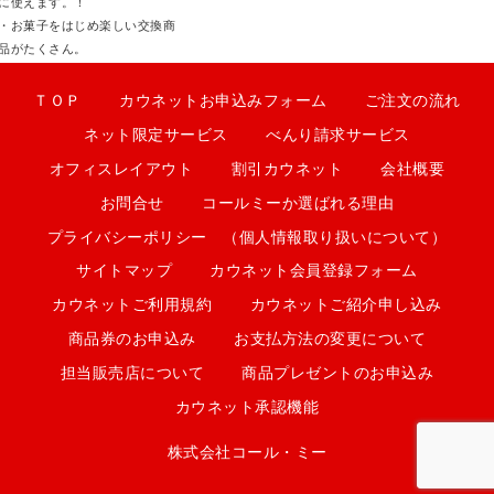
に使えます。！
・お菓子をはじめ楽しい交換商
品がたくさん。
ＴＯＰ
カウネットお申込みフォーム
ご注文の流れ
ネット限定サービス
べんり請求サービス
オフィスレイアウト
割引カウネット
会社概要
お問合せ
コールミーか選ばれる理由
プライバシーポリシー （個人情報取り扱いについて）
サイトマップ
カウネット会員登録フォーム
カウネットご利用規約
カウネットご紹介申し込み
商品券のお申込み
お支払方法の変更について
担当販売店について
商品プレゼントのお申込み
カウネット承認機能
株式会社コール・ミー