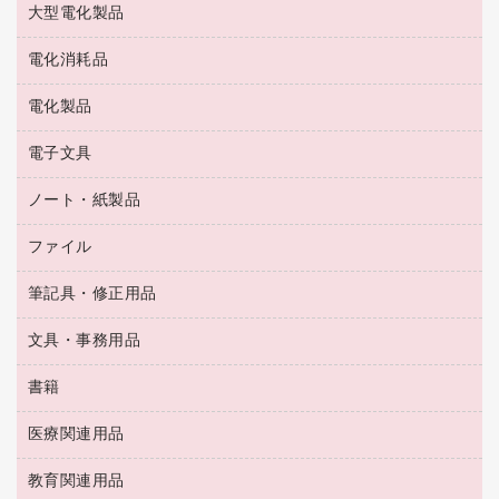
大型電化製品
大型シュレッダー（共配）
園芸用品
殺虫剤
医薬部外品
レーザーポインター
ペット用品
飲食用消耗品
電化消耗品
冷蔵庫・キッチン・調理家電
ラミネートフィルム
飲食雑貨用品
テレビ・ＡＶ機器
電化製品
電球・蛍光灯
ラミネータ
ペーパータオル
乾電池・充電池
タイムレコーダー
電子文具
掃除機・クリーナー
ハンドソープ・石鹸
フィルム・カメラ用品
タイムカード
空調・季節家電
トイレ用品
ノート・紙製品
電卓
デスクライト
シュレッダ
その他電化製品
トイレ用洗剤
ラベルライター
アルバム
ファイル
封筒
ＯＨＰ用品
キッチン・調理家電
トイレットペーパー
ラベルテープ
懐中電灯・ライト
粘着メモ
ＯＡタップ／延長コード
筆記具・修正用品
名刺整理用品
ティッシュペーパー
その他電子文具
伝票
ＡＶ機器・アクセサリー
板目表紙・綴込表紙
ダストボックス
文具・事務用品
万年筆
典礼用品
背幅が伸びるファイル
タオル・アメニティ用品
筆ペン
帳簿
書籍
輪ゴム
統一伝票用ファイル
その他雑貨
消しゴム
慶弔用品
両面テープ
収納保存用品
医療関連用品
パソコンソフト
スリッパ・サンダル・シューズ
修正液・修正ペン
額縁
名札
持ち出しファイル
スポーツ・レジャー用品
修正テープ
教育関連用品
保健用品
各種用紙
保管・整理用品