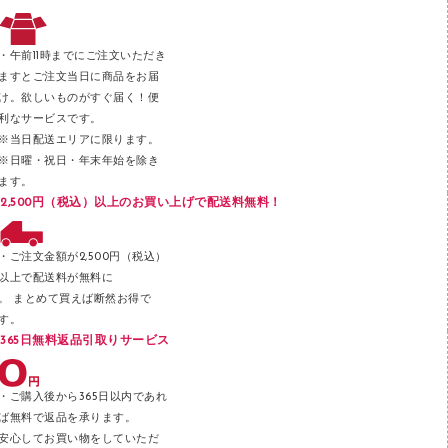
レタートレー
３０穴リフィル・３０穴インデックス
レターケース
２穴リフィル・２穴インデックス
・午前11時までにご注文いただき
ラベル類
ますとご注文当日に商品をお届
け。欲しいものがすぐ届く！便
メンディングテープ
利なサービスです。
メッシュケース／ペンケース
※当日配送エリアに限ります。
※日曜・祝日・年末年始を除き
フロアケース
ます。
ブックエンド／ブックスタンド
2,500円（税込）以上のお買い上げで配送料無料！
ファスナーつづり紐
パンチ
・ご注文金額が2,500円（税込）
以上で配送料が無料に
はさみ
。 まとめて買えば断然お得で
デスクマット
す。
365日無料返品引取りサービス
デスクトレー
テープのり
・ご購入後から365日以内であれ
テープカッター
ば無料で返品を承ります。
安心してお買い物をしていただ
その他文具