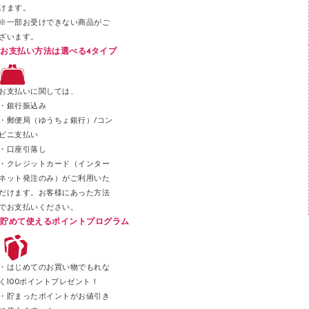
けます。
セロハンテープ
※一部お受けできない商品がご
ざいます。
スプレーのり クリーナー
お支払い方法は選べる4タイプ
ステープル針
ステープラー本体
お支払いに関しては、
スティックのり
・銀行振込み
・郵便局（ゆうちょ銀行）/コン
クリップ
ビニ支払い
カッター
・口座引落し
・クレジットカード（インター
ネット発注のみ）がご利用いた
だけます。お客様にあった方法
でお支払いください。
貯めて使えるポイントプログラム
・はじめてのお買い物でもれな
く100ポイントプレゼント！
・貯まったポイントがお値引き