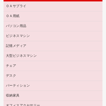
ＯＡサプライ
ＯＡ用紙
互換インクカートリッジ
リサイクルトナー（リターン方式）
パソコン用品
名刺用紙
リサイクルトナー（プール方式）
帳票用紙／フォーム用紙
ビジネスマシン
パソコン周辺機器
リサイクルインクカートリッジ
ワープロ用紙
各種ケーブル
プリンタ用リボン
記憶メディア
電話機
ラベル用紙
マウスパッド
ファクシミリトナー
レーザープリンタ／複合機
プロッター用紙
大型ビジネスマシン
ブルーレイディスク
マウス
トナーカートリッジ
メモリーカード
ファクシミリ用紙
ＤＶＤ
パソコンバッグ／収納用品
チェア
プリンタ
コピートナー
プロジェクタ
ハガキ用紙
ＣＤ－ＲＷ
パソコンアクセサリー
インクカートリッジ
ファクシミリ
デスク
応接イス・ベンチ
その他コピー用紙・プリンタ用紙
ＣＤ－Ｒ
ネットワーク／ＬＡＮ機器
パソコン本体
ミーティングチェア
コピー用紙
メディア収納用品
パーティション
ミーティングテーブル
ネットワーク／ＬＡＮアクセサリー
デジタルカメラ
オフィスチェア
インクジェットプリンタ用紙
デスク
セキュリティ用品
収納家具
ホワイトボード・黒板
スキャナー
カウンター
スマートフォン／モバイル周辺機器
パーティション
コピー機
オフィスアクセサリー
保管庫・書庫