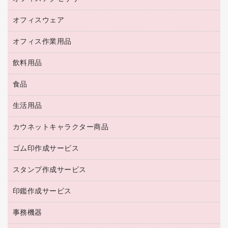
キーボード／テンキー
インクジェットプリンタ／複合機
金庫
オフィスウェア
オフィスアクセサリー
ＵＳＢハブ／ＵＳＢアクセサリー
ＵＳＢメモリ
ロッカー・下駄箱
ＯＡフィルター
オフィス作業用品
医療・介護・ワーキングウェア
その他収納
ＯＡクリーナー／エアダスター
ブラウス・シャツ
飲料用品
養生用品
ＬＡＮケーブル
アウター
防災用品
食品
緑茶飲料
ＨＤＤ／ＳＳＤ
防災用備蓄食品・飲料
茶葉・インスタント
ディスプレイモニター
生活用品
食品
台車・脚立
紅茶・バラエティ飲料
菓子
倉庫収納用品
カウネットキャラクター商品
浴室用品
レギュラーコーヒー
作業用手袋
台所用洗剤
ミルク・シュガー
ゴム印作成サービス
カウネットキャラクター商品
作業用雑貨
掃除用品
ミネラルウォーター
スタンプ作成サービス
ゴム印作成サービス
梱包用品
掃除用洗剤
ソフトドリンク
ゴム印（一行印）作成サービス
梱包用テープ
洗濯用品
印鑑作成サービス
シヤチハタスタンプ作成サービス
コーヒーメーカー・備品
ゴム印（フリーサイズ印）作成サービス
工場用品
洗濯用洗剤
カウネットスタンプ作成サービス
インスタントコーヒー
事務機器
印鑑作成サービス
結束用品
消臭・芳香剤
お茶備品