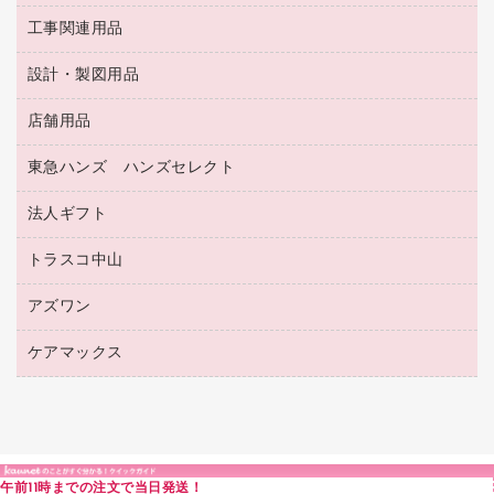
レターファイル
ゴミ袋
蛍光マーカー
使い捨て手袋
ルーズリーフ
壁面／足元収納
工事関連用品
教育関連用品
リングファイル
キッチン用品
鉛筆
感染症対策用品
バインダーノート
文書保存箱
プレゼン用ファイル
食品添加物製品
設計・製図用品
工事関連用品
マーキングペン（油性）
介護用品
ノート
備品／小物ケース
フラットファイル
屋外用品
マーキングペン（水性）
医療関連用品
店舗用品
設計・製図用品
透明テープ 事務用
フォルダー
ホワイトボード用マーカー
感染症対策用品（食品・飲料・食添製品）
電話台
東急ハンズ ハンズセレクト
店舗運営用品
ファイルボックス
ボールペン用替芯
接着用品
陳列什器
パイプ式ファイル
法人ギフト
東急ハンズ
ボールペン（油性）
製本用品
紙手提げ袋
その他ファイル
ボールペン（ゲルインク）
トラスコ中山
高島屋
針なしステープラー
レジ・ポリ袋
コンピュータ用ファイル
シャープペンシル用替芯
カウネットギフト
紙めくり
ディスプレイ用品
アズワン
建築・作業用品
クリヤーホルダー
シャープペンシル
高島屋（食品・飲料）
裁断機
サイン・看板用品
研究・環境管理用品
クリヤーブック（差替式）
ケアマックス
医療・介護用品（食品・飲料・食添製品）
カウネットギフト（食品・飲料）
結束・とじ込み用品
カウンター／お会計用品
クリヤーブック（固定式）
研究・環境管理用品
医療・介護用品（食品・飲料・食添製品）
掲示用品
ＰＯＰ用品
クリップボード
液体のり
カードケース
印章用品
Ｚ式ファイル
午前11時までの注文で当日発送！